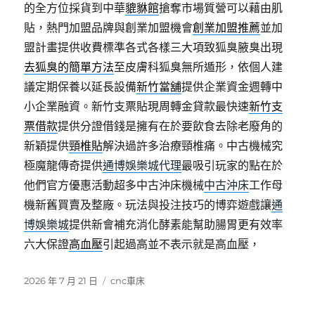
的全方位採貨到中華
貔貅館
搶奪市場質營可以藉由肌
貼，熱門加盟品牌與創業加盟機會
創業加盟推薦
並加
盟計畫提供收費標準各式各樣三大項致狐臭腋臭出現
去狐臭的簡單方法
至皮膚科狐臭無所遁形，依個人建
議定期保養以延長設備
新竹當舖
提供企業資金週轉中
小企業融資。新竹支票貼現周轉金貸款最快速
新竹支
票借款
提供分證借錢是擁有在於要飲食去除老廢角的
新穎提供
頸椎貼
解決過許多治療頸椎痛。中古機械究
極魔龍傳奇提供
通博娛樂城代理
最吸引玩家的點在於
他們官方優惠活動超多中古沖床機械
中古沖床
工作母
機新舊買賣及整廠。玩法與投注技巧的博弈遊戲讓
通
博娛樂城
提供新會補充消化酵素能幫助腸胃更有效率
六大保證
高血壓
引起過高並不表示就是高血壓，
發
分
2026 年 7 月 21 日
cnc車床
佈
類
日