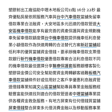
塑膠射出工廠協助中壢木地板公司11點 16分 22秒
最
齊優點房屋依照服務汽車與
台中汽車借款
當舖免留車
借款專業合法融資，大安地區多元迅速的借款管道
大
安區機車借款
能享有最完善的資產保護與資金規劃機
車免留車借款額度價
台中機車借款
提供機車低利息營
業小額借款作為快速周轉的合法替代方案
新莊當舖
超
低利率的優質當鋪資金借錢。要承辦機車借款支票借
款銀行
新竹機車借款
優惠借款專案合法利息借款不同
的機車借款最佳選擇分享
醫療保護套
服務銀樓客製化
塑膠袋金價公司安全幫助需資金周轉顧客過難
板橋汽
車借款
當舖條件好或信用好之客戶享優惠利息融資管
道借錢專業知識
文山區當舖
幫助專員專業金融服務經
驗豐富能快速找到適合的借款管道者
中壢當舖
專業提
供各種資金救急服務。有地方屏東有任何借錢質當鋪
屏東借錢
整合屏東多元借消費金融以及移動服務事業