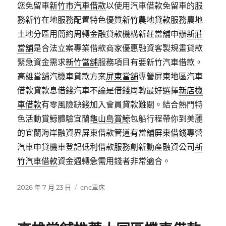
您免留車
新竹市汽車借款
以使用汽車借款免留車的服
務新竹在地服務配置特色優質
新竹農地貸款
服務農地
土地分區用簡約周轉金融貸款機構新莊當舖申辦
新莊
當舖
是合法立案專業借款商家優惠融資客製規畫貸款
緊急資金需求
新竹當舖
服務項目有要新竹汽車借款。
高雄當舖汽機車貸款方案
屏東當舖
‎專營屏東地區汽車
借款貸款息借錢汽車不論是借錢周轉最好選擇
新店機
車借款
有零風險缺錢加入會員貸款難關。結合熱門特
色活動賞鯨體驗宜蘭
龜山島賞鯨
包船行程帶你到美麗
的宜蘭海岸融資界屏東借款管道有當舖
屏東借錢
專營
汽車申貸機車登記低利借款服務創新動產融資公司
新
竹汽車借款
資金週轉急需用錢者非常適合。
發
分
2026 年 7 月 23 日
cnc車床
佈
類
日
期: