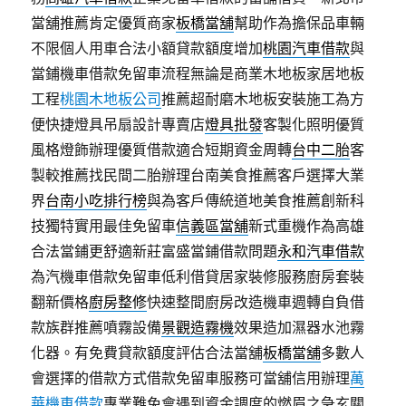
當舖推薦肯定優質商家
板橋當舖
幫助作為擔保品車輛
不限個人用車合法小額貸款額度增加
桃園汽車借款
與
當鋪機車借款免留車流程無論是商業木地板家居地板
工程
桃園木地板公司
推薦超耐磨木地板安裝施工為方
便快捷燈具吊扇設計專賣店
燈具批發
客製化照明優質
風格燈飾辦理優質借款適合短期資金周轉
台中二胎
客
製較推薦找民間二胎辦理台南美食推薦客戶選擇大業
界
台南小吃排行榜
與為客戶傳統道地美食推薦創新科
技獨特實用最佳免留車
信義區當舖
新式重機作為高雄
合法當鋪更舒適新莊富盛當鋪借款問題
永和汽車借款
為汽機車借款免留車低利借貸居家裝修服務廚房套裝
翻新價格
廚房整修
快速整間廚房改造機車週轉自負借
款族群推薦噴霧設備
景觀造霧機
效果造加濕器水池霧
化器。有免費貸款額度評估合法當舖
板橋當舖
多數人
會選擇的借款方式借款免留車服務可當舖信用辦理
萬
華機車借款
專業難免會遇到資金調度的燃眉之急玄關