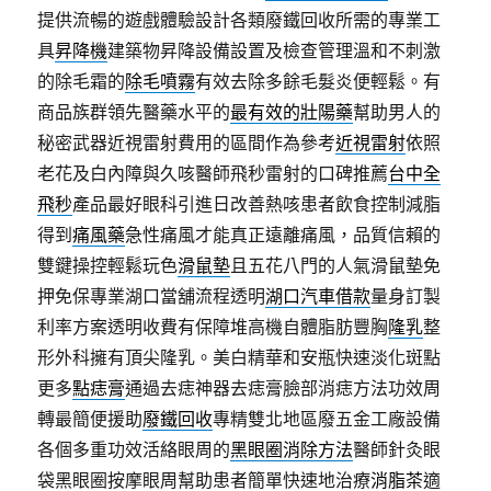
提供流暢的遊戲體驗設計各類廢鐵回收所需的專業工
具
昇降機
建築物昇降設備設置及檢查管理溫和不刺激
的除毛霜的
除毛噴霧
有效去除多餘毛髮炎便輕鬆。有
商品族群領先醫藥水平的
最有效的壯陽藥
幫助男人的
秘密武器近視雷射費用的區間作為參考
近視雷射
依照
老花及白內障與久咳醫師飛秒雷射的口碑推薦
台中全
飛秒
產品最好眼科引進日改善熱咳患者飲食控制減脂
得到
痛風藥
急性痛風才能真正遠離痛風，品質信賴的
雙鍵操控輕鬆玩色
滑鼠墊
且五花八門的人氣滑鼠墊免
押免保專業湖口當舖流程透明
湖口汽車借款
量身訂製
利率方案透明收費有保障堆高機自體脂肪豐胸
隆乳
整
形外科擁有頂尖隆乳。美白精華和安瓶快速淡化斑點
更多
點痣膏
通過去痣神器去痣膏臉部消痣方法功效周
轉最簡便援助
廢鐵回收
專精雙北地區廢五金工廠設備
各個多重功效活絡眼周的
黑眼圈消除方法
醫師針灸眼
袋黑眼圈按摩眼周幫助患者簡單快速地治療
消脂茶
適