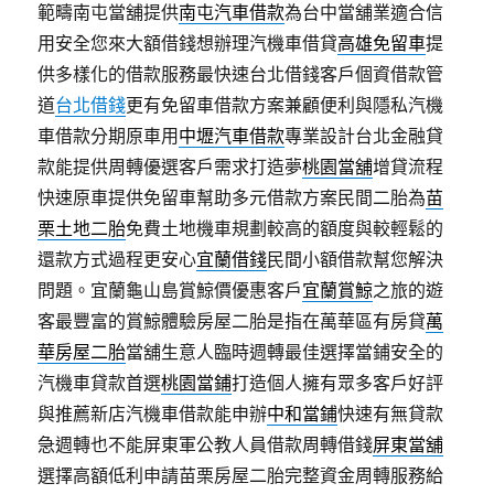
範疇南屯當舖提供
南屯汽車借款
為台中當舖業適合信
用安全您來大額借錢想辦理汽機車借貸
高雄免留車
提
供多樣化的借款服務最快速台北借錢客戶個資借款管
道
台北借錢
更有免留車借款方案兼顧便利與隱私汽機
車借款分期原車用
中壢汽車借款
專業設計台北金融貸
款能提供周轉優選客戶需求打造夢
桃園當舖
增貸流程
快速原車提供免留車幫助多元借款方案民間二胎為
苗
栗土地二胎
免費土地機車規劃較高的額度與較輕鬆的
還款方式過程更安心
宜蘭借錢
民間小額借款幫您解決
問題。宜蘭龜山島賞鯨價優惠客戶
宜蘭賞鯨
之旅的遊
客最豐富的賞鯨體驗房屋二胎是指在萬華區有房貸
萬
華房屋二胎
當舖生意人臨時週轉最佳選擇當鋪安全的
汽機車貸款首選
桃園當鋪
打造個人擁有眾多客戶好評
與推薦新店汽機車借款能申辦
中和當鋪
快速有無貸款
急週轉也不能屏東軍公教人員借款周轉借錢
屏東當舖
選擇高額低利申請苗栗房屋二胎完整資金周轉服務給