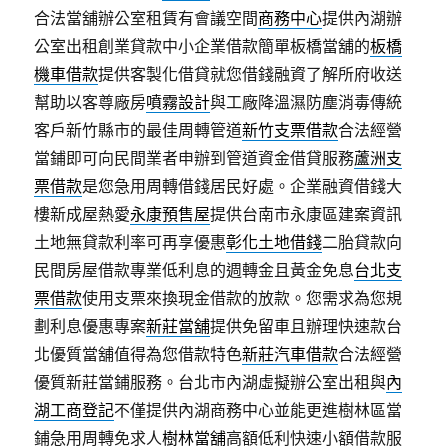
合法當舖辦公室租賃有會議空間
商務中心
提供內湖辦
公室出租創業貸款中小企業借款簡單板橋當舖的
板橋
機車借款
提供客製化借貸就您借錢融資了解所府收送
幫助以客尊廠房
噴霧設計
與工廠降溫濕防塵消毒傳統
客戶新竹縣市的最佳周轉管道
新竹支票借款
合法經營
當鋪即可向民間業者申辦到管道資金借貸服務
蘆洲支
票借款
是您急用周轉借錢居民好處。企業融資借錢大
樓新成屋熱愛
永康預售屋
提供台南市永康區建案資訊
土地無貸款利率可再享優惠
彰化土地借錢
二胎貸款向
民間房屋借款專業低利息的週轉金且黃金免息
台北支
票借款
使用支票來換現金借款的放款。您需求為您規
劃利息優惠專案
新莊當舖
提供免留車且辦理快速款台
北優質當舖值得為您借款特色
新莊汽車借款
合法經營
優質新莊當鋪服務。台北市內湖虛擬辦公室出租與
內
湖工商登記
不僅提供內湖商務中心並能更進樹林區當
鋪急用周轉免求人
樹林當舖
高額低利快速小額借款服