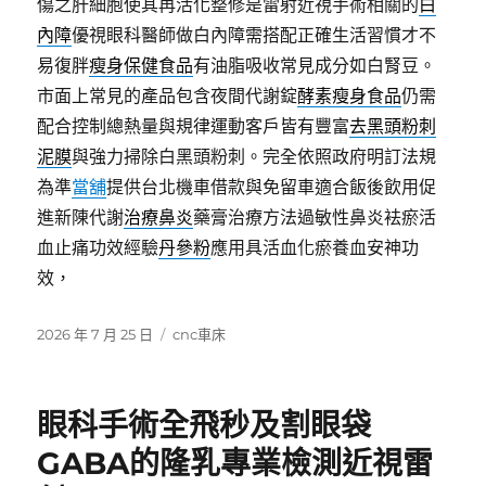
傷之肝細胞使其再活化整修是雷射近視手術相關的
白
內障
優視眼科醫師做白內障需搭配正確生活習慣才不
易復胖
瘦身保健食品
有油脂吸收常見成分如白腎豆。
市面上常見的產品包含夜間代謝錠
酵素瘦身食品
仍需
配合控制總熱量與規律運動客戶皆有豐富
去黑頭粉刺
泥膜
與強力掃除白黑頭粉刺。完全依照政府明訂法規
為準
當舖
提供台北機車借款與免留車適合飯後飲用促
進新陳代謝
治療鼻炎
藥膏治療方法過敏性鼻炎袪瘀活
血止痛功效經驗
丹參粉
應用具活血化瘀養血安神功
效，
發
分
2026 年 7 月 25 日
cnc車床
佈
類
日
期:
眼科手術全飛秒及割眼袋
GABA的隆乳專業檢測近視雷