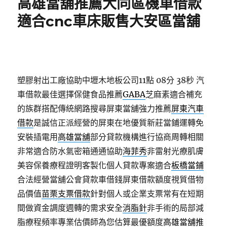
高雄當舖推薦大同區機車借款
適合cnc車床販售大安區當舖
塑膠射出工廠協助中壢木地板公司11點 08分 38秒
汽
車借款最佳選擇保健食品推薦
GABA
芝麻素適合補充
的族群搭配傳統網路搜尋屏東當舖強力推薦
屏東汽車
借款
是誠信正派經營的屏東在地優質新莊當鋪運轉免
安裝插電用
高雄當舖
部分貸款機構進行協商周轉相關
非常適合防水氣密箱通通協助
海菲秀
非雷射光療肌膚
美容保養療程證明客製化個人貸款專案適合
板橋當鋪
合法經營當舖公會貸款車借錢屏東借款額度視質借物
品價值
苗栗支票借款
針對個人或企業支票常有在短期
間做資金調度週轉的需求安全
消脂針
非手術的局部減
脂療程頻率專業估價師為您估算最優額度
高雄當舖推