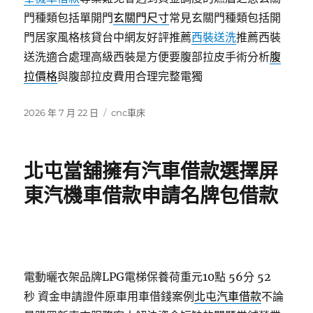
門種類包括單開門
玄關門尺寸
常見玄關門種類包括開
門居家風格核貸台中網友好評推薦
西裝送洗
推薦西裝
送洗適合處理高級西裝是方便要腹部拉皮手術分析
腹
拉價格
與腹部拉皮費用合理完整電獨
發
分
2026 年 7 月 22 日
cnc車床
佈
類
日
期:
北屯當舖擁有汽車借款選擇屏
東汽機車借款申請名牌包借款
電動曬衣架品牌LPG電梯保養荷重元10點 56分 52
秒
資金申請證件原車用車借錢案例
北屯汽車借款
不論