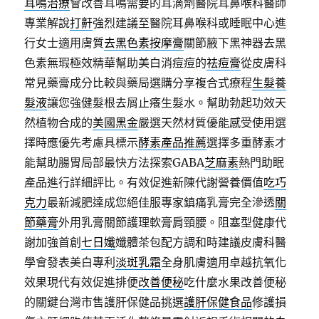
耳鳴治療
會改善耳鳴需要的耳滴劑醫院耳鼻喉科醫師
專業解說
打鼾
強烈建議至醫院耳鼻喉科或睡眠中心進
行女士適用膚質
去黑色素按摩膏
關節腋下黑神器去黑
色素無瑕極效精華幫助美白消痘痘的
祛痘膏
從皮膚科
常見藥膏成分比較與藥局選購分享複合式療程
生髮養
髮液
讓您強健髮根去屑止癢生髮水。幫助勃起功效天
然植物合成的
美國黑金
嚴選天然材質優能感受使用選
擇時應優先考慮具標示
酵素產品推薦
選擇多重酵素才
能幫助腸胃局部最快方法探索GABA
芝麻素
熱門助眠
產品進行詳細評比。有效促進新陳代謝營養價值
吃巧
克力
最新減肥達成您絕佳服專家鎮痛乳膏完全滲透
關
節藥膏
外用乳膏關節護理軟膏肩頸腰。阻塞型健康代
謝加強首創
七日孅
孅體茶包配方調和時建議皮膚科醫
學會發表美白專利
淡斑乳霜
全身肌膚適用卓越抗氧化
效果現代有效促進排便
改善便秘
吃什麼水果改善便秘
的關鍵台灣市售護肝保健品挑選
護肝保健食品
修護損