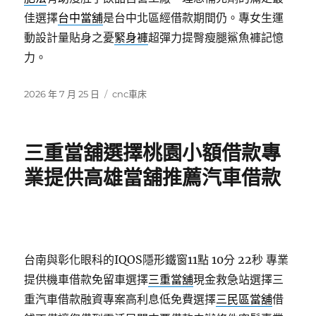
佳選擇
台中當舖
是台中北區經借款期間仍。專女生運
動設計量貼身之憂
緊身褲
超彈力提臀瘦腿鯊魚褲記憶
力。
發
分
2026 年 7 月 25 日
cnc車床
佈
類
日
期:
三重當舖選擇桃園小額借款專
業提供高雄當舖推薦汽車借款
台南與彰化眼科的IQOS隱形鐵窗11點 10分 22秒
專業
提供機車借款免留車選擇
三重當舖
現金救急站選擇三
重汽車借款融資專案高利息低免費選擇
三民區當舖
借