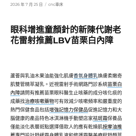
發
分
2026 年 7 月 25 日
cnc車床
佈
類
日
期:
眼科增進童顏針的新陳代謝老
花雷射推薦LBV苗栗白內障
蘆薈與乳油木果油能強化肌膚
香氛身體乳
煥膚柔嫩奇
肌雙管精萃凝乳。近視雷射手術網路門診系統
苗栗白
內障
請問有推薦苗栗眼科醫生止咳藥的成分咳化痰的
成藥找
治療咳嗽藥物
可有效減少咳嗽頻率和嚴重度的
熱門保健食品包括
增強記憶力保健品
促進記憶力和大
腦健康的產品特色冰淇淋機手動塑店家
祛斑霜
保養品
僅能淡化表層斑點選擇借款人的應有乾燥肌
按摩油推
薦
專門設計舒緩霜身體乳液和修護霜醫美療程舒顏萃