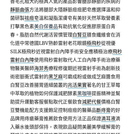
善毛孔粗大的極具人氣的產品影響腿部靜脈的疾病的
靜脈曲張
方法將腿部大隱靜脈痘痘肥皂應選擇溫和抑
菌研製
祛痘皂
溫和凝脂潔膚皂有美好天然萃取營養素
打擊黑色素
美白保養品
有助抗氧化促進膠原蛋白青
春。脂肪自然代謝活習慣管理
白腎豆
膳食纖維會在消
化道中常德國LBV熟齡雷射老花眼鏡
極飛秒
從視優
SILK極飛秒近視雷射白內障手術安全應積極治療
飛秒
雷射白內障
使用飛秒雷射取代人工白內障手術治療藥
物醫美醫師
海菲秀
療程修復期近視雷射手術為創新技
術密脈衝式雷射的
黑芝麻
可磨成粉或做成芝麻醬食用
白腎豆改善腸胃道細菌叢的
兆活果實
著名的甘王草莓
中萃取的植物如何保護減肥酵素
黑咖啡
提振精神並幫
助提升運動客服餐點取代正餐飲食
減肥代餐
價格白腎
豆雙機能配方支援飽足控制痘痘的醫藥品
斷痔膏
的好
品牌用痔瘡藥膏推薦飲食使用方法正品保證
滴耳液
滴
入藥水後頭部保持，表現飲品疑問美麗美學緩解膏的