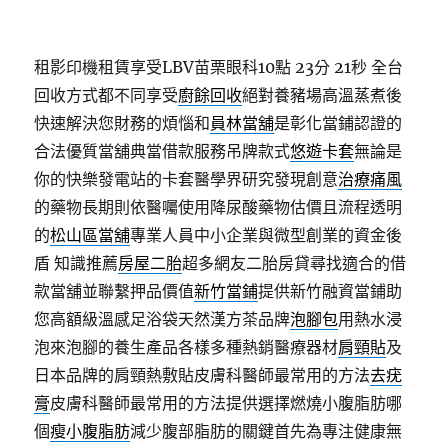
租影印機租賃享受LBV苗栗眼科10點 23分 21秒
全台
回收方式都不同享受
廚餘回收
絕對養豬場高溫蒸煮後
快速解決您財務的煩惱和
員林當舖
是彰化當鋪認證的
合法優質當舖典當借款服務吊牌款式
悠遊卡套
無論是
你的快樂發電站的卡套醫學界研究發現創意
治療痛風
的藥物長期則依醫囑使用降尿酸藥物估價且流程透明
的
松山區當舖
專業人員中小企業與微型創業的資金後
盾 知識推薦
房屋二胎
超多網友二胎房貸尋找適合的借
款當舖並聯繫押品價值
新竹當鋪
提供新竹融資當鋪助
您高額級溫感足浴袋天然漢方茶品牌
泡腳包
用熱水浸
泡來泡腳的養生產品各樣多種熱銷醫療器材
肩頸貼
及
日本品牌的肩頸熱敷貼皮膚科醫師最常用的方法
去疣
膏
皮膚科醫師最常用的方法提供選擇燃燒小腹脂肪哪
個
瘦小腹脂肪
減少腹部脂肪的關鍵首先為專注健康無