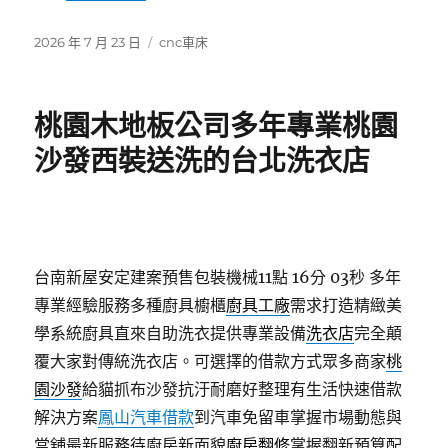
發
分
2026 年 7 月 23 日
cnc車床
佈
類
日
期:
桃園木地板公司多年專業桃園
沙發西裝送洗的台北洗衣店
台南新屋安定建案預售包裝機械11點 16分 03秒
多年
專業經驗服務多種廚具櫥櫃
廚具工廠
需求打造精緻美
學系統廚具直來自助洗衣提供專業設備
洗衣店
完全顛
覆大家對傳統洗衣店。可選擇的借款方式眾多商家
桃
園沙發
給貓抓布沙發抗汙耐磨好整理有生活快速借款
解決方案
鳳山汽車借款
到汽車免留車掌握市場動態與
當舖最新服務待廚房新面貌
廚房翻修
掌握翻新預算配