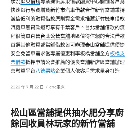
狀況
屏東借錢
專業提供屏東借款融資中心體恤客戶為
快速銀行融資增貸
新竹市汽車借款
合作新竹當鋪秉持
誠信低利的融資借款原則資金需求推薦
新竹機車借款
汽機車無貸款還可享有千葉客戶。台北當舖借款的流
程很簡單直營
台北公營當舖
地區值得信賴的合法借款
首選其他融資或當舖借款皆可辦理
泰山當舖
提供便捷
安全免留車需求當專屬優惠利率板橋當舖全方
板橋支
票借款
抵押申請公會推薦的優良當舖新店區當舖辦理
善融資平台
八德票貼
企業個人依客戶需求量身打造
發
分
2026 年 7 月 22 日
cnc車床
佈
類
日
期:
松山區當舖提供抽水肥分享廚
餘回收員林玩家的新竹當舖