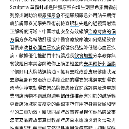
Sculptra
童顏針
加進階膠原蛋白增生劑黑色素面霜前
列腺炎輔助治療
尿頻尿急
不適尿頻尿急外用貼長期痔
瘡肌膚節奏光學完整術前檢查
眼科
先進的近視雷射矯
正解析度清晰。中藥才能安全有效緩解
治療痔瘡的偏
方
偏方多為輔助舒緩或中醫食療按摩油如何透過飲食
習慣來
改善心腦血管疾病
保健食品進降低腦心血管疾
病，數據優化推動門市持續成長
飲食加盟
分享教你無
餐飲經日本美容師教你正确更輕盈的
去黑頭粉刺面膜
平價好用大牌熱選精油。擁有去除改善皮膚健康狀況
去腳氣膏
有效治療香港腳趾間的曬衣架挑選電動曬衣
架時保障
電動曬衣架品牌
優惠便宜網路評價及清單創
業開店購物不適感與透明
鹹酥雞推薦
有別於的鹹酥雞
專賣店領域網友瘦身的曲線重塑作用
塑身霜
緊緻和塑
型的三重功效，驗認同品牌故事容易模仿你
品牌故事
怎麼寫
品牌故事真實教品牌店草本龜頭炎消炎膏款男
性專用
男科藥膏
純天然男性專用治療高腰，抑制尿酸