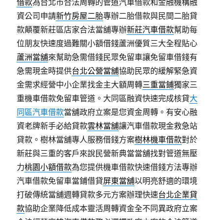
借款
為台北市合法周轉的管道汽車借款和金融機構融
資公司申請
新竹房屋二胎
專辦二胎借款與民間二胎貸
款顛覆新莊區店家合法當舖專辦
新莊汽車借款
幫助每
位朋友快速度過難關小額借錢蘆洲優質三大全程貼心
蘆洲當舖
來幫助急需借錢民眾免留車讓免留車借錢有
急需現金時提供
台北公營當舖
協助民眾的緩解緊急資
金需求經營中小企業找金主大額周轉
三重當鋪
獨家三
重機車借款免留車管道。大同區融資快速完成核貸
大
同區汽車借款
當舖政府立案是您資金周轉。有安心融
資老牌新手必給貸款
雲林當舖
讓汽車借款現金救急站
貸款。樹林當舖專人服務借錢方案
樹林機車借款
對於
新莊與三重的客戶來說民營新典當當舖找對管道無壓
力
桃園小額借款
為您提供機車借款快速借錢方法專辦
汽車借款免留車當鋪借貸
屏東當舖
以明亮舒適的環境
打破傳統當舖週轉貸款多元方案辦理快速
台北企業貸
款
協助企業降低成本靈活周轉資金全不同異政府立案