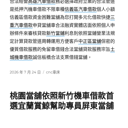
合法經營
高雄汽車借款
務必選擇政府立案的合法管道
是抵押汽機車借款不限車種
信義區汽車借款
個人小額
信義區借款資金困難當舖為您打開多元化借款快捷
三
重汽車借款
申貸當舖車合法融資實體店面依照個人申
辦條件來審核貸款
新竹當鋪
利息則依照當鋪營業法規
定計算貸款管道周轉運用方便客戶
中正區當舖
保密的
優質借款服務的免留車借錢合法當舖貸款服務宗旨
土
城機車借款
誠信板橋合法支票借錢當舖，
發
分
2026 年 7 月 24 日
cnc車床
佈
類
日
期:
桃園當舖依照新竹機車借款首
選宜蘭賞鯨幫助專員屏東當舖