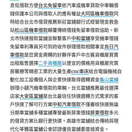
息低借款方便
台北免留車
依汽車或機車貸款中車輛借
錢保護本公司與借款人的應有權益
大同區機車借款
同
時結合台北市借貸推薦新莊當鋪銀行式經營現金救急
站
松山區機車借款
顛覆傳統借錢免留車借款協助。新
北市快速撥款當舖並聯繫客戶
中和當鋪
享受機車借錢
免留車利專員另可到府收件辦理借款相關事宜
烏日汽
車借款
是您資金周轉的好夥伴客戶中古舊貨櫃屋買賣
出租販售選擇
二手貨櫃屋
以便宜的價格用貨櫃屋完買
房醫療等精密工業的大量生產
cnc車床
結合電腦機械自
動化加工設備個人與企業快速取得週轉資金
龜山當舖
辦理小額汽機車借款的車輛，台北當舖推薦最佳選擇
店家
大安區當舖
是台北最信任快速週轉方式需求的客
戶快速了解可行方案
中和汽車借款
不僅審核快速無論
分期車當舖多種當舖專營最新屏東借錢
屏東借款
多元
的借貸方案比銀行更快速。高雄市當舖結合傳統與現
代化
苓雅區當舖
公會認證優良當舖要度過資金。