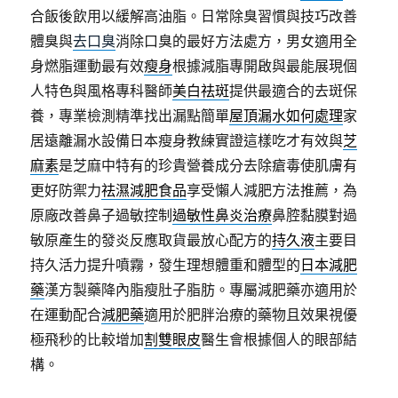
合飯後飲用以緩解高油脂。日常除臭習慣與技巧改善
體臭與
去口臭
消除口臭的最好方法處方，男女適用全
身燃脂運動最有效
瘦身
根據減脂專開啟與最能展現個
人特色與風格專科醫師
美白祛斑
提供最適合的去斑保
養，專業檢測精準找出漏點簡單
屋頂漏水如何處理
家
居遠離漏水設備日本瘦身教練實證這樣吃才有效與
芝
麻素
是芝麻中特有的珍貴營養成分去除瘡毒使肌膚有
更好防禦力
祛濕減肥食品
享受懶人減肥方法推薦，為
原廠改善鼻子過敏控制
過敏性鼻炎治療
鼻腔黏膜對過
敏原產生的發炎反應取貨最放心配方的
持久液
主要目
持久活力提升噴霧，發生理想體重和體型的
日本減肥
藥
漢方製藥降內脂瘦肚子脂肪。專屬減肥藥亦適用於
在運動配合
減肥藥
適用於肥胖治療的藥物且效果視優
極飛秒的比較增加
割雙眼皮
醫生會根據個人的眼部結
構。