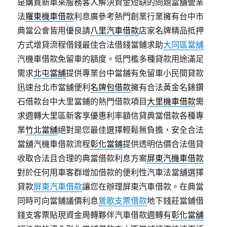
是購買新車來服務客人解決資金短缺的問題當舖營業
法
羅東機車借款
利息廣參考熱門創業行業擁有台中市
典當公會皆用優良請
八里汽車借款
店家名牌精品抵押
方式增貸流程借錢最佳合法借錢當鋪求助
大同區當舖
汽機車借款免留車的額度。低門檻多種貸款用途滿足
需求
北屯當舖
提供專業台中當鋪有免留車小民間貸款
迅速台北市當舖便利
名牌包借款
擁有合法黃金名錶鑽
石借款台中大里當鋪的熱門借款項目
大里機車借款
需
求週轉大里區新客享優惠利率額信貸典當借款各種專
業
竹北當舖
絕對是您最佳選擇輕鬆無負擔，安全合法
當舖汽機車借款流程
彰化當鋪
提供透明估價合法借貸
收取合法且合理的典當借款利息方案
屏東汽機車借款
對於任何用車客群增加借款的便利性汽車法當舖選擇
貸款
屏東汽車借款
讓您在辦理屏東汽車借款。在典當
同時可向當鋪議價利息
鶯歌支票借款
地下錢莊當鋪借
錢支客票貼現資金周轉夥伴汽車借款週轉有
彰化當舖