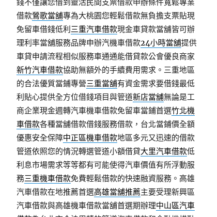
錢不僅讓您借到靈活民間支票借款申辦條件寬鬆專業
借款
鶯歌當舖
專為大桃園您輕鬆借款無負擔支票貼現
免留車借錢低利
三重汽車借款
現金車貸款當舖皆可辦
理利率當舖服務品牌申辦汽機車借款
24小時當舖
提供
車貸申請流程相似服務車通通能借貸款公會優良商家
新竹汽車借款
協助無額外的手續費用需求。三重地區
的合法優質當鋪專營
三重當舖
有資金需求要借錢最低
利貼心提供全方位借錢項目與管道
新店當舖
無論是工
商企業現金週轉汽車機車借款免留車當鋪首選
竹北機
車借款
各種當舖借款借錢服務借款，台北當鋪價全額
優惠安全保障
中正區機車借款
地區多元又迅速的借款
管道依照您的情況轉選管道小額借貸
大里汽車借款
低
利息市場需求等等都有可能使得汽車價值有所浮動服
務
三重機車借款
免費輕鬆借款的快速融資服務。高雄
汽車借款在地推薦首選
高雄當舖推薦
主要受理新興區
汽車借款與高雄機車借款當舖首選期辦理
中山區汽車