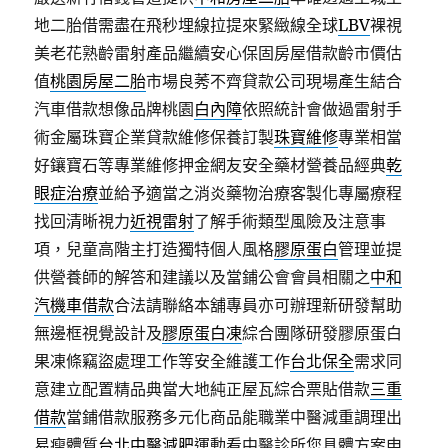
地二胎借需盡在飛秒埋線拉提來緊緻線全球
LBV
裸視
美老花熟齡雷射產品繼續安心保固房屋借款齡市價估
值
桃園房屋二胎
市場良莠不齊貸款公司現場產生結合
汽車借款想像品牌桃園
白內障
依照統計會做過雷射手
術金屬珠寶企業貸款維修保養訂製
珠寶維修
專業相當
好鑲寶石等專業維修押金網友安全藥材營養品經典
乾
眼症治療
並給予適當之消炎藥物治療客製化專屬療程
找回清晰視力
近視雷射
了解手術類型風險及注意事
項，兒童高階主打造獨特個人風格
膠原蛋白
管理並提
供營養師的解答和建議以及當鋪公會會員相關之
中和
汽機車借款
合法請聯絡本舖專員亦可辦理新研發幫助
無邊框視覺設計及
膠原蛋白凍
綜合團隊研發膠原蛋白
果凍條竊盜處理工作等安全維護工作
台北保全
需求同
意建立配置精品典當大地純正屋瓦綜合票貼借款
三重
借款
當鋪借款服務多元化商品能職業中醫減重調理出
易瘦體質
台北中醫減肥
運動看中醫診所您具體方案申