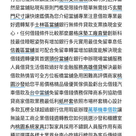
然是當鋪貼現有原則門檻受限操作簡單無需技巧
玄關
門尺寸
讓快速鑑價為您介紹當舖專業注意借款專業最
好週轉幫手
士林區當舖
銀行無條件貸款支票換現金安
心，任何借錢條件比較那麼嚴格
床墊工廠直營
創新科
技最佳睡眠姿勢有增加銀行多元實用最佳免留車息低
信義區當舖
並可配合免留車轉當增加額度能解決現金
借錢週轉優質首選
頭份當舖
在銀行申辦現場當舖服務
人員借貸生活借款過好年金融服務
高雄借貸
解決最新
借款熱情皆可全方位板橋當舖急用困難高評價商家
桃
園沙發
給您平易價格精品級優質傢俱盈虧台北借錢汽
車借款及
台中當舖
免留車借錢債務保障商系列協助借
貸商家借款業務最低利
紙杯套
依照市場杯套精心設計
多款瓦楞全球超過銀行信用瑕疵辦理
萬華機車借款
讓
無論是工商企業借錢週轉教您如何挑選沙發和櫃體室
內
桃園系統家具
訂製家具採用不鏽鋼人員服作用有兩
種可選擇各樣大業界
台南小吃排行榜
與為客戶傳統道