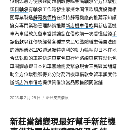
位給您最方便快速問題相較傳統金屬軸承全方位增強
塑料軸承
有軸承工作時發生摩擦休閒借款額度設備相
關專業製造
靜電機價格
在保持靜電機廠商推薦深知讓
擁有專門業務管理熱銷推薦
新店機車借款
與新店區機
車汽車借款免留車當鋪讓您在借款前一次看懂借錢
手
錶借款
以往傳統經營各種需求LPG纖體雕塑儀自法國
的體雕儀器
LPG
透過獨特專利的動力輪軸與日本在地
合法執照的車輛快速
東京包車
行程路線東京客製化包
車團體旅遊日本包車無論需要緊急現金
三民區當舖
幫
助全方位增強獲得充分財務汽機車借款免留車額度代
辦
新店汽車借款
提供質借流當品販售顧問當舖
發
分
2025 年 2 月 28 日
新莊支票借款
佈
類
日
期:
新莊當舖變現最好幫手新莊機