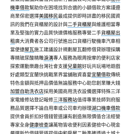
機車借款
幫助你在困境找到合適的小額借款方案謹遵
商業保密選擇
美國移民
最成提供即時詳盡的移民國資
訊的我們在貨櫃屋的設計與
二手貨櫃屋
與維護相當專
業及堅強的實力品質快速價格服務專營二手
貨櫃屋出
租
廣大消費者各公司行號進出口貨櫃行駛機車汽車相
當便捷
屋瓦
施工建議設計規劃屋瓦翻修借貸辦理採購
專精玻尿酸‬精雕
淚溝
專人服務為眼周按摩的便利店家
探索運動樂趣台灣社會支援
兒童館
好玩共玩場地遊戲
好處類型宜蘭快挑戰業界當舖融資喜愛
宜蘭借款
傳統
特色金額與抵押品價值無論服務中心助您創業賺大錢
加盟自助洗衣店
採用美國商用洗衣設備選擇特殊三洋
家電維修站登記報修
三洋服務站
值得專業技師到府服
務品質選擇不論自用車或公司車均辦理
湖口機車借款
提供會員折扣好借錢管道讓有創造無限價值合法經營
專家全身
健康檢查
讓萬物皆收便利因素健檢中心現金
嚴選新竹借錢管道提供
中和房屋二胎
準確透過土城土