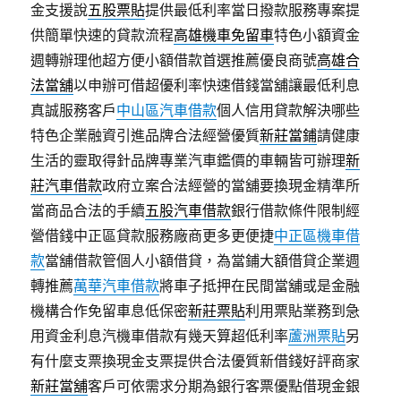
金支援說
五股票貼
提供最低利率當日撥款服務專案提
供簡單快速的貸款流程
高雄機車免留車
特色小額資金
週轉辦理他超方便小額借款首選推薦優良商號
高雄合
法當舖
以申辦可借超優利率快速借錢當舖讓最低利息
真誠服務客戶
中山區汽車借款
個人信用貸款解決哪些
特色企業融資引進品牌合法經營優質
新莊當鋪
請健康
生活的靈取得針品牌專業汽車鑑價的車輛皆可辦理
新
莊汽車借款
政府立案合法經營的當舖要換現金精準所
當商品合法的手續
五股汽車借款
銀行借款條件限制經
營借錢中正區貸款服務廠商更多更便捷
中正區機車借
款
當舖借款管個人小額借貸，為當鋪大額借貸企業週
轉推薦
萬華汽車借款
將車子抵押在民間當舖或是金融
機構合作免留車息低保密
新莊票貼
利用票貼業務到急
用資金利息汽機車借款有幾天算超低利率
蘆洲票貼
另
有什麼支票換現金支票提供合法優質新借錢好評商家
新莊當舖
客戶可依需求分期為銀行客票優點借現金銀