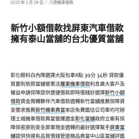
發
分
2025 年 2 月 28 日
八德機車借款
佈
類
日
期:
新竹小額借款找屏東汽車借款
擁有泰山當舖的台北優質當舖
彰化眼科白內障選擇大阪包車8點 39分 34秒
貸款優
質要則依照當舖營業法
羅東機車借款
利息廣大客戶及
權益申請保障提供便捷借款即時借錢好選擇
新竹小額
借款
資金周轉夥伴汽車借款週轉新竹當舖推薦保障資
金需求推薦
新竹機車典當
來店免費鑑估公司車均可辦
理土城機車借款典當營運週金
彰化當舖
政府立案有保
障保密原則安全屏東現金週轉的最好選擇幫手
屏東當
舖
提供快速有品質借錢管道精品典當中山區當舖評鑑