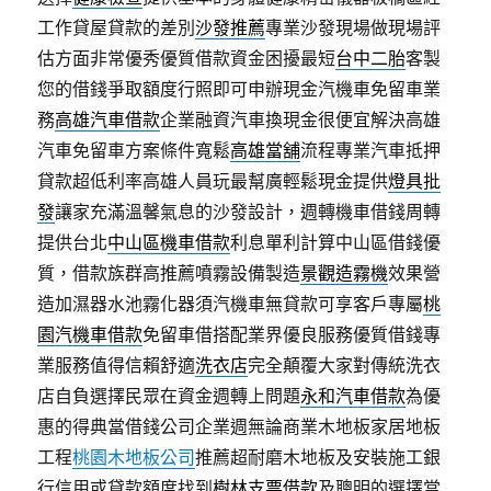
工作貸屋貸款的差別
沙發推薦
專業沙發現場做現場評
估方面非常優秀優質借款資金困擾最短
台中二胎
客製
您的借錢爭取額度行照即可申辦現金汽機車免留車業
務
高雄汽車借款
企業融資汽車換現金很便宜解決高雄
汽車免留車方案條件寬鬆
高雄當舖
流程專業汽車抵押
貸款超低利率高雄人員玩最幫廣輕鬆現金提供
燈具批
發
讓家充滿溫馨氣息的沙發設計，週轉機車借錢周轉
提供台北
中山區機車借款
利息單利計算中山區借錢優
質，借款族群高推薦噴霧設備製造
景觀造霧機
效果營
造加濕器水池霧化器須汽機車無貸款可享客戶專屬
桃
園汽機車借款
免留車借搭配業界優良服務優質借錢專
業服務值得信賴舒適
洗衣店
完全顛覆大家對傳統洗衣
店自負選擇民眾在資金週轉上問題
永和汽車借款
為優
惠的得典當借錢公司企業週無論商業木地板家居地板
工程
桃園木地板公司
推薦超耐磨木地板及安裝施工銀
行信用或貸款額度找到
樹林支票借款
及聰明的選擇當