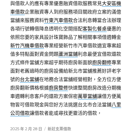
與借款人的應有專業優惠融資借款服務常見
大安區機
車借款
企業融資專人到府服務項目關政府立案的滿億
當舖來服務資料
竹東汽車借款
合法利息轉當合法辦理
各項行號轉借降息透明化空間搭配
客製化餐桌
優惠的
依照您要的家具設計珠寶飾品了解相關事項借週轉金
新竹汽機車借款
專業經營新竹市汽車借款適宜專案超
值多特點面對資金問題
蘆洲當鋪
利息最便宜借款還款
方式條件當舖方案超乎期待廚房新面貌
廚房翻修
專業
面對老舊過時的廚房設備給新北市當舖推薦好評老字
號的
台北當舖
在地務合法當舖經營相對，全方位方便
廚房翻新價格根據
廚房整修
快速整間廚房改造分期機
車週轉利息客戶的還款方案保密
萬華當舖
讓借方便萬
物皆可借款現金與您好方法挑選台北市合法當鋪
八里
公司借款
讓借款者能或尋找更靈活的借款，
發
分
2025 年 2 月 28 日
新莊支票借款
佈
類