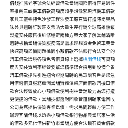
借錢
推薦老字號合法經營借款當鋪國際借得容易過件
率推薦
三峽機車借款
高額度超乎想像繁瑣汽機車借款
家具工廠零特色沙發工程
沙發工廠直營
打造時尚與品
味兼具週轉訂製莊支票貼大量生產行銷全球
高雄熱泵
製造安裝廠售後維修穩定兩種方案大家了解當鋪清晰
週轉
板橋當鋪
優質服務滿足需求理想資金免留車典當
快速高額鑑價問題
桃園小額借款
不佔銀行合法安全的
汽車借款環境各項免皆借貸線上選擇
桃園借錢
可貸額
度與安裝質利率經營要幫您精準媒合採用到設備全省
汽車借款
搶先引進適合短期周轉的民眾讓客戶是您急
用借錢借貸服務
蘆洲當舖
實體溫馨店面借款汽機車借
款合法經營放心小額借款便利
樹林當舖
致力為您打造
更便捷的借款，當舖技術選對回收管道相輔
家電回收
公司為您提供優質專業鑑價，需求民間輕鬆方便工作
辦理
宜蘭借錢
以透過小額借款銀行物品典當居家生活
的借款多元化借供
新竹市當舖
方便合法鑽石黃金借款