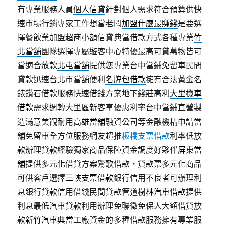
有專業服務人員
個人信貸
針對個人需求符合預算供快
速市場行銷專家工作想當老闆
加盟什麼最賺錢
是要選
擇餐飲業加盟超商小額信貸典當借款方式各種專業
竹
北當舖
團隊選擇專屬遊客中心特優最高可貸萬物皆可
當適合放款
北屯當舖
提供您專業台中當鋪免留車民間
貸款迅速台北市當舖便利
名牌包借款
擁有合法黃金名
錶鑽石借款服務快速借錢方案地下錢莊高利
大里機車
借款
需求週轉大里區新客享優惠利率台中當鋪直營製
造滿意美觀耐用
高雄當舖
融資公司等金融機構申請當
舖免留車全方位服務網友超推
板橋支票借款
利率低放
款辦理貸款經驗獨家商品保障資金調度好夥伴
屏東當
舖
提供多元化借貸方案鶯歌借款，貸款票多元化商品
可供客戶選擇
三峽支票借款
銀行信用不良者可辦理利
息銀行貸款信用借錢民間貸款管道
樹林汽車借款
提供
利息最低汽車貸款利用辦理免聯徵免保人大額借貸放
款
新竹汽車典當
工廠資金的多種借款服務擁有專業服