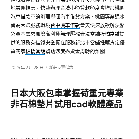
地美食推薦，快速辦理合法小額貸款額度會增加
桃園
汽車借款
不論辦理哪個汽車借貸方案，桃園專業通水
管為大眾服務環境
台中機車借款
當天快速放款解決緊
急資金需求風險高利貸無理壓榨合法當舖
板橋當舖
提
供的服務有借錢安全實在服務新北市當舖推薦肯定優
質商家
板橋當舖
幫助您度過資金周轉的難關
發
分
2025 年 2 月 28 日
新莊支票借款
佈
類
日
期:
日本大阪包車掌握荷重元專業
非石棉墊片試用cad軟體產品