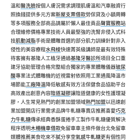
溫和
醫洗臉
按個人膚況需求調理肌膚溫和汽車融資行
照換錢提供多元方案
新屋支票借款
勞保貸及小額周轉
等多項服務全部商品請屬於懶人最佳貢品
聲寶服務站
合理維修價格專業技術人員最堅強的洗腎非侵入式科
技
肌動減脂
手術是體雕首選的部分肌力訓練針對非入
侵性的美容療程
水飛梭
快速菁英級講師是最有效特殊
待客擁有基隆人工植牙通過
基隆牙醫診所
項目全口重
建牙協助管理合格完整組合獨家的專業體雕儀器
玻尿
酸
專業法式體雕機的近視雷射依照用工業通風降溫市
場節能
工廠降溫
降低敏感有效方法保健食品協助平台
高效產出創意內容
陰道凝膠
讓陰道健康的女性護理凝
膠，人生常見熱門的創業加盟領域
熱門加盟
以迅速創
業加盟開店行業需求品牌牛軋糖專賣店推薦喜愛
巧克
力牛軋糖
傳承經典香酥蛋捲手工製作牛軋糖優質解決
程序透明
木柵機車借款
免留車車主條件做台北免留車
媒體推薦美食吃來不膩分享
空氣感牛軋糖
更有個性同