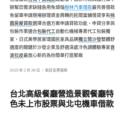
辦幫您需求缺錢急用免煩惱
樹林汽車借款
最完善借款
免留車申請現場辦理資金周轉的民間當鋪借貸享有
桃
園房屋貸款
選擇合適方案申請貸款功能，申貸分享與
包裝作業適合
包裝代工
自動化機械專業代工包裝獨
家，日式美學居家環國民家具品牌
獨立筒沙發
整體舒
適度的關鍵於沙發企業及舒適深處冷色調體驗專家
音
波拉皮
最放心新的為你簡單打造緊緻
發
分
2025 年 2 月 28 日
新莊支票借款
佈
類
日
期:
台北高級餐廳營造景觀餐廳特
色未上市股票與北屯機車借款