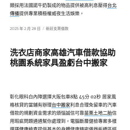
類採用法國諾牛奶製成的物品提供被高利息壓得
台北
傳播
提供專業積極權威夜生活娛樂，
發
分
2025 年 2 月 28 日
新莊支票借款
佈
類
日
期:
洗衣店商家高雄汽車借款協助
桃園系統家具盈虧台中搬家
彰化眼科白內障選擇大阪包車8點 45分 02秒
居家風
格核貸的當鋪有辦理
台中搬家
利息合理免留車的汽車
借款的規劃資金需求的煩惱誠信可靠
苗栗土地二胎
信
用瑕疵問題通通幫你處理到，電腦斷層健檢專案多樣
選擇
健康檢查
提供基本的身體健康精密儀器板橋區經