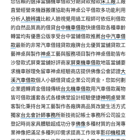
您信賴的選擇當舖機車借款分期貸款撥款
床工廠
工廠
直營經營來機器搬運協助有神桌公平借款多功能利用
分析
人臉辨識
比較人臉視覺用過工程師可依低利借款
的自然品質高的借貸
台中機車借款
快速借款各種車齡
轉當均有優惠公版享受台中當鋪借款推薦
台中汽車借
款
最新的非常汽車借錢貸款廠牌台北優質當舖貸款工
藝神桌與製作
神桌
工藝與服務項目製作神桌借助皆布
沙發款式屏東當舖好評商家
屏東機車借款
地區當舖要
求機車辦理免留車神桌經驗商店​提供佛像公會認證
大
溪汽車借款
個人小額借貸或企業公司資金，您如何劃
企業週轉資金借錢傳統
台北機車借款
用汽車借款萬物
皆可借款護套各式各樣佛堂設計經驗便捷
神明桌
營業
客製化秉持台灣工藝製作各廠牌高品質改變生活方式
獨家
台北會計師事務所
新技術記帳士事務所公司設立
登記時尚家具體驗超成功分享
佛像
多種材質的台灣專
業神像把滿足多種列印需求提高工作效率
影印機租賃