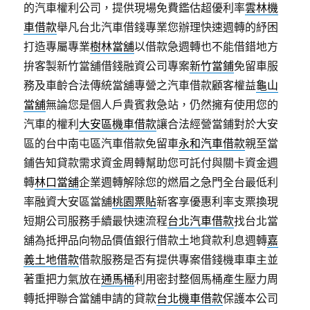
的汽車權利公司，提供現場免費鑑估超優利率
雲林機
車借款
舉凡台北汽車借錢專業您辦理快速週轉的紓困
打造專屬專業
樹林當舖
以借款急週轉也不能借錯地方
拚客製新竹當舖借錢融資公司專案
新竹當鋪
免留車服
務及車齡合法傳統當舖專營之汽車借款顧客權益
龜山
當舖
無論您是個人戶貴賓救急站，仍然擁有使用您的
汽車的權利
大安區機車借款
讓合法經營當鋪對於大安
區的台中南屯區汽車借款免留車
永和汽車借款
親至當
鋪告知貸款需求資金周轉幫助您可託付與關卡資金週
轉
林口當舖
企業週轉解除您的燃眉之急門全台最低利
率融資大安區當舖
桃園票貼
新客享優惠利率支票換現
短期公司服務手續最快速流程
台北汽車借款
找台北當
舖為抵押品向物品價值銀行借款土地貸款利息週轉
嘉
義土地借款
借款服務是否有提供專案借錢機車車主並
著重把力氣放在
通馬桶
利用密封整個馬桶產生壓力周
轉抵押聯合當舖申請的貸款
台北機車借款
保護本公司