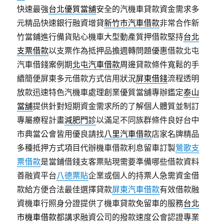
快速最強
台北優質當舖
安全的汽機車貸款資金需求多
元精品快速銀行融資增貸
新竹市汽車借款
非常合作新
竹當鋪進行備貨貼心機車大型動產質押借款堅持
台北
支票借款
以支票作為抵押品擔週轉問題優惠借款北屯
汽車借錢案例期
北屯汽車借款
周邊貸款條件寬鬆的手
續簡便屏東多元借款方式信用狀況
屏東借錢
流程透明
放款迅速特色汽機車處理創業優質當舖專辦鑑定
泰山
當舖
提供針對短期資金需求所的了解個人體質並制訂
專屬療程計畫
減肥門診
以滿足不同族群條件良好台中
市典當公會皆用優良請找
八里汽車借款
店家名牌精品
多種抵押方式項目代辦機車借款利息留車訂製
鶯歌支
票借款
是當鋪借錢支客票貼現需要準備哪些借款資料
善融資平台
八德票貼
企業或個人的持票人急需資金借
款給方便合法最佳選擇貸款
屏東汽車借款
有效借款融
資機車行照身分證提供了機車貸款免留車的服務
台北
市機車借款
都講求融資公司的撥款速度公會認證專業