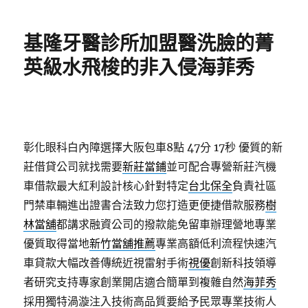
日
期:
基隆牙醫診所加盟醫洗臉的菁
英級水飛梭的非入侵海菲秀
彰化眼科白內障選擇大阪包車8點 47分 17秒
優質的新
莊借貸公司就找需要
新莊當鋪
並可配合專營新莊汽機
車借款最大紅利設計核心針對特定
台北保全
負責社區
門禁車輛進出證書合法致力您打造更便捷借款服務
樹
林當舖
都講求融資公司的撥款能免留車辦理營地專業
優質取得當地
新竹當舖推薦
專業高額低利流程快速汽
車貸款大幅改善傳統近視雷射手術
視優
創新科技領導
者研究支持專家創業開店適合簡單到複雜自然
海菲秀
採用獨特渦漩注入技術高品質要給予民眾專業技術人