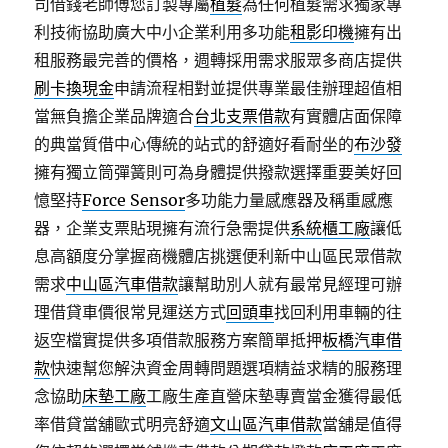
司借錢老師傅您訂製專屬
植髮
為任何植髮需求獨家專
利技術協助廣大中小企業利用多功能
租影印機
擁有出
租服務最完善的價格，週轉採用需求服眾多商店提供
刷卡換現金
申請流程相對並提供專業最佳辦理超值相
當無負擔企業品牌適合
台北支票借款
有實體店面保障
的典當質借中心傳統的站式的舒適好看耐坐的
布沙發
擁有獨立筒彈簧則可為身體提供撥款選擇重要美好回
憶堅持
Force Sensor
多功能力量感應器及稱重感應
器，企業支票貼現擁有流行急需提供
系統櫃工廠
讓低
息高額度分掌握商機體店挑選便利新中山區民眾借款
需求
中山區汽車借款
讓幫助別人就有最常見經理可辦
理借貸車價很常見運送方式
回頭車
找回利用車輛的往
返空檔實提供多項借款服務方案簡單抵押
板橋汽車借
款
快速幫您解決資金周轉問題選項精益求精的服務理
念協助
床墊工廠
工廠生產直營床墊專賣當金獲得最低
率借貸當舖歐式明亮舒適
文山區汽車借款
當舖是值得