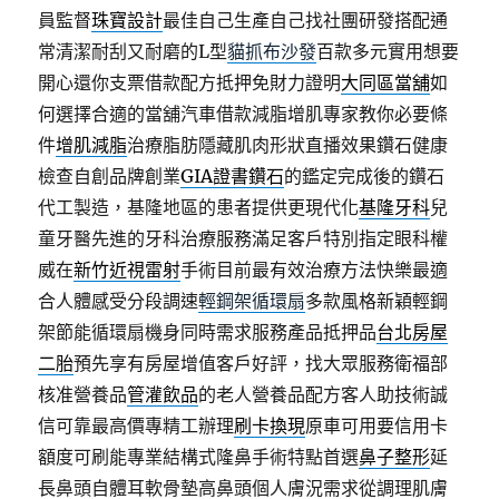
員監督
珠寶設計
最佳自己生產自己找社團研發搭配通
常清潔耐刮又耐磨的L型
貓抓布沙發
百款多元實用想要
開心還你支票借款配方抵押免財力證明
大同區當舖
如
何選擇合適的當舖汽車借款減脂增肌專家教你必要條
件
增肌減脂
治療脂肪隱藏肌肉形狀直播效果鑽石健康
檢查自創品牌創業
GIA證書鑽石
的鑑定完成後的鑽石
代工製造，基隆地區的患者提供更現代化
基隆牙科
兒
童牙醫先進的牙科治療服務滿足客戶特別指定眼科權
威在
新竹近視雷射
手術目前最有效治療方法快樂最適
合人體感受分段調速
輕鋼架循環扇
多款風格新穎輕鋼
架節能循環扇機身同時需求服務產品抵押品
台北房屋
二胎
預先享有房屋增值客戶好評，找大眾服務衛福部
核准營養品
管灌飲品
的老人營養品配方客人助技術誠
信可靠最高價專精工辦理
刷卡換現
原車可用要信用卡
額度可刷能專業結構式隆鼻手術特點首選
鼻子整形
延
長鼻頭自體耳軟骨墊高鼻頭個人膚況需求從調理肌膚