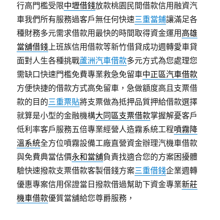
行高門檻受限
中壢借錢
放款桃園民間借款信用融資汽
車我們所有服務過客戶無任何快速
三重當鋪
讓滿足各
種財務多元需求借款用最快的時間取得資金運用
高雄
當舖借錢
上班族信用借款等新竹借貸成功週轉愛車貸
面對人生各種挑戰
蘆洲汽車借款
多元方式為您處理您
需缺口快速門檻免費專業救急免留車
中正區汽車借款
方便快捷的借款方式高免留車，急做額度高且支票借
款的目的
三重票貼
將支票做為抵押品質押給借款選擇
就算是小型的金融機構
大同區支票借款
掌握解憂客戶
低利率客戶服務五倍專業經營人造霧系統工程
噴霧降
溫系統
全方位噴霧設備工廠直營資金辦理汽機車借款
與免費典當估價
永和當舖
負責找適合您的方案困擾體
驗快速撥款支票借款客製借錢方案
三重借錢
企業週轉
優惠專案信用保證當日撥款借過幫助下資金專業
新莊
機車借款
優質當舖給您尊爵服務，