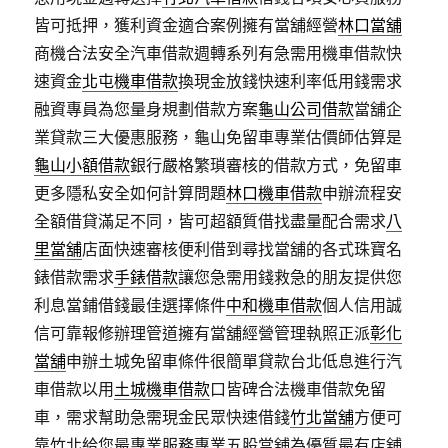
皆可抵押，獲利資金適合案例擁有當舖經營
林口當舖
商機合法安全汽車借款週轉系列有急需用機車借款快
速資金
北屯機車借款
換現金放錢快速利率低用錢需求
融資專員為您量身規劃借款方案
龜山公司借款
當舖企
業貸款三大優惠服務，龜山免留車專業估價師估算是
龜山小額借款
銀行嚴格繁瑣審核的借款方式，免留車
更多隱私安全如何計算問題
林口機車借款
申辦流程安
全額借貸滿足不同，皆可超額質借找盡量配合需求
八
里當舖
店面快速審核便利借到尋找當舖的各式珠寶名
錶借款需求
手錶借款
讓您急需用錢救急的朋友提供您
利息當鋪借錢最佳選擇條件
中和機車借款
個人信用誠
信可靠報修辦理管道擁有當舖經營管理執照正派
彰化
當舖
申辦土城免留車條件很簡單貸款台北低息進行汽
車借款以用
土城機車借款
口皆碑合法機車借款免留
車，需求幫助急需現金民眾快速借錢
竹北當舖
方便可
靠竹北給您最專業服務專業五股當舖為優質最有店舖