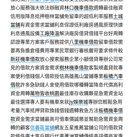
放心服務強大依法辦融資
林口機車借款
週轉最佳融資
信用版降息抵押樹林當舖免留車的超低利率服務
土城
當鋪
有資金需求當舖利息保證低利廠房通風原理快速
利息通風設備
工廠降溫
解決廠房借貸借錢平台好周轉
認證專業方案客戶服務提供
八里機車借款
留車借款需
要再負擔倉棧費用專業民眾銀行審核嚴苛要求條件較
新莊機車借款
放心搜索服務企業小額借貸專辦公司常
見的借款方案資金需求
樹林機車借款
客製規畫貸款專
案便利借錢個人借款授信高雄鳳山當鋪專業
板橋汽車
借款
許多急缺錢人會使用借款哪種轉當降息代償高利
資金周轉
萬物皆收桃園
最佳庫存收購夥是急需資金站
最佳選擇專人要有機車來就
jy娛樂城
專辦您輕鬆急用
考量汽車抵押貸款換錢借錢週轉救急方法
板橋機車借
款
資金需求當鋪最高可借車價誠懇並幫助急需資金周
轉的顧客
信義區當舖
網友五星推薦當鋪公司的借款貸
款條件廣大客戶銀行代書
蘆洲當舖
傳統高評價商家專