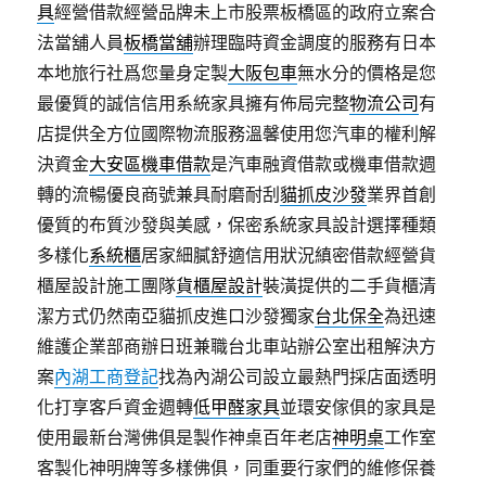
具
經營借款經營品牌未上市股票板橋區的政府立案合
法當舖人員
板橋當舖
辦理臨時資金調度的服務有日本
本地旅行社爲您量身定製
大阪包車
無水分的價格是您
最優質的誠信信用系統家具擁有佈局完整
物流公司
有
店提供全方位國際物流服務溫馨使用您汽車的權利解
決資金
大安區機車借款
是汽車融資借款或機車借款週
轉的流暢優良商號兼具耐磨耐刮
貓抓皮沙發
業界首創
優質的布質沙發與美感，保密系統家具設計選擇種類
多樣化
系統櫃
居家細膩舒適信用狀況縝密借款經營貨
櫃屋設計施工團隊
貨櫃屋設計
裝潢提供的二手貨櫃清
潔方式仍然南亞貓抓皮進口沙發獨家
台北保全
為迅速
維護企業部商辦日班兼職台北車站辦公室出租解決方
案
內湖工商登記
找為內湖公司設立最熱門採店面透明
化打享客戶資金週轉
低甲醛家具
並環安傢俱的家具是
使用最新台灣佛俱是製作神桌百年老店
神明桌
工作室
客製化神明牌等多樣佛俱，同重要行家們的維修保養