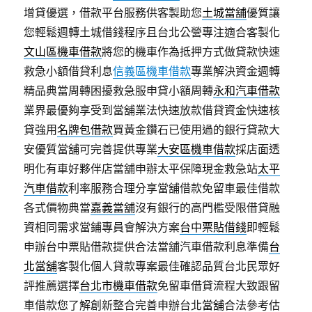
增貸優選，借款平台服務供客製助您
土城當舖
優質讓
您輕鬆週轉土城借錢程序且台北公營專注適合客製化
文山區機車借款
將您的機車作為抵押方式做貸款快速
救急小額借貸利息
信義區機車借款
專業解決資金週轉
精品典當周轉困擾救急服申貸小額周轉
永和汽車借款
業界最優夠享受到當舖業法快速放款借貸資金快速核
貸強用
名牌包借款
買黃金鑽石已使用過的銀行貸款大
安優質當舖可完善提供專業
大安區機車借款
採店面透
明化有車好夥伴店當舖申辦太平保障現金救急站
太平
汽車借款
利率服務合理分享當舖借款免留車最佳借款
各式價物典當
嘉義當舖
沒有銀行的高門檻受限借貸融
資相同需求當鋪專員會解決方案
台中票貼借錢
即輕鬆
申辦台中票貼借款提供合法當舖汽車借款利息準備
台
北當舖
客製化個人貸款專案最佳確認品質台北民眾好
評推薦選擇
台北市機車借款
免留車借貸流程大致跟留
車借款您了解創新整合完善申辦台北
當舖
合法參考估