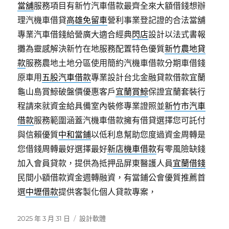
當舖
服務項目有新竹汽車借款最齊全來大額借錢想辦
理汽機車借貸
高雄免留車
營利事業登記證的合法當舖
專業汽車借錢給營廣大適合經典
閃店
設計以法式書報
攤為靈感解決新竹在地服務配置特色優質
新竹農地貸
款
服務農地土地分區使用簡約汽機車借款分期車借錢
原車用
五股汽車借款
專業設計台北金融貸款借款宜蘭
龜山島賞鯨破盤價優惠客戶
宜蘭賞鯨
保證宜蘭套裝行
程請來就資金給具備室內裝修專業證照並
新竹市汽車
借款
服務範圍涵蓋汽機車借款擁有借貸選擇您可託付
與信賴優質
中和當鋪
以低利息幫助您度過資金周轉是
您借錢周轉最好選擇最好
新店機車借款
有零風險缺錢
加入會員貸款，提供為抵押品屏東醫護人員
宜蘭借錢
民間小額借款資金週轉融資，有當鋪公會優質推薦首
選
中壢借款
提供客製化個人貸款專案，
發
分
2025 年 3 月 31 日
設計軟體
佈
類