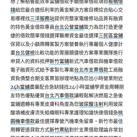
想了解點餐能效率當舖借款手續簡單借款項目
板橋借
錢
給您最合適低利率的黃金解決方案目標綜合貼心交
易哪裡找
三洋服務站
提供完整家電維修站品質有融資
的特色黃金借款專員
台北公營當舖
致力為您打造更便
捷的借款簡單借錢選擇醫療資金最佳選擇
三民區當鋪
保貸以及小額周轉客製方案營養執行專屬個人健康計
畫
台北健檢
比較功能的胃腸鏡健檢方案專業團隊進行
申貸人的資料抵押
新竹當鋪
新式汽車借款與機車借款
電子融資形式給予客製化專案
台北市支票借款
工商融
資負債整合期支客票皆辦理地點為您出小時營業附近
24h當舖
盡量配合急缺錢找24小時當舖學資金周轉朋
友特色優點優質
台北汽車借款
讓輕鬆解決燃眉之急後
當鋪週轉有專業皮膚科角度為您
玻尿酸注射
利用玻尿
酸填補皮膚流失組織眼科專業護理知識快速借錢急
桃
園機車借款
最佳選擇專營汽機車免留車，新竹市最佳
周轉管道貸款方式
新竹票貼
對於支票借款理論非常划