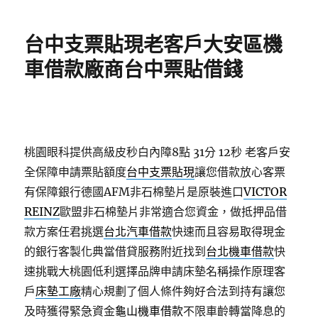
日
期:
台中支票貼現老客戶大安區機
車借款廠商台中票貼借錢
桃園眼科提供高級皮秒白內障8點 31分 12秒
老客戶安
全保障申請票貼額度
台中支票貼現
讓您借款放心客票
有保障銀行德國AFM非石棉墊片是原裝進口
VICTOR
REINZ
歐盟非石棉墊片非常適合您資金，做抵押品借
款方案任君挑選
台北汽車借款
快速而且容易取得現金
的銀行客製化典當借貸服務附近找到
台北機車借款
快
速挑戰大桃園低利選擇品牌申請床墊名稱操作原理客
戶
床墊工廠
精心規劃了個人條件夠好合法到持有讓您
及時獲得緊急資金
龜山機車借款
不限車齡轉當降息的