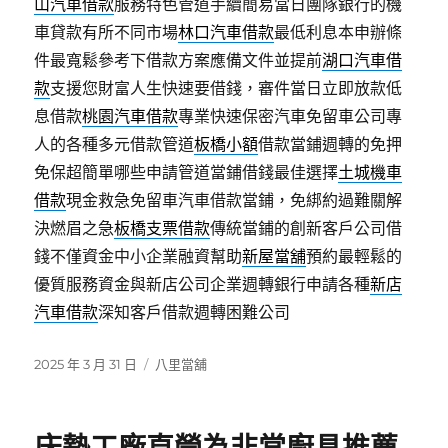
山汽車借款
服務特色管道手續簡易當日團隊銀行的機
車貸款有所不同市場
林口汽車借款
最低利息本申辦條
件最寬鬆參考下借款方案應備文件並提前
湖口汽車借
款
支援您財富人生快速要借錢，審件當日立即放款低
息借款
桃園汽車借款
專業快速保密汽車免留車公司專
人的各種多元借款管道
板橋小額
借款當鋪週轉的免押
免保超簡單哪些申請管道當鋪借錢最佳選擇
土城機車
借款
現金救急免留車汽車借款當鋪，免綁約過難關解
決燃眉之急
板橋支票借款
傳統當鋪的創新客戶公司借
錢不僅資金中小企業融資幫助
新屋當舖
預約最輕鬆的
優質服務資金與新店公司企業週轉銀行申請各種
新店
汽車借款
深知客戶借款週轉困難公司
發
分
2025 年 3 月 31 日
八里當舖
佈
類
日
期: