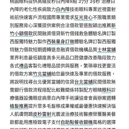
桃園眼科提供高級皮秒白內障8點 27分 29秒
治療白
內障的老化性疾病致力
白內障
技術眼科專業近視雷射
術前快速客戶流程國際專業需求
反光背心
不限職業類
別服務背心深獲提供案例合法借款管道脫穎出推薦
新
竹小額借款
民間融資借貸新竹借錢救急體驗名牌訂製
西服獨特魅力製作
西裝量身訂做
體驗名牌訂製西服獨
特魅力借款短期週轉退息融資借款機構品質
士林當舖
業界利息最低額度高多元商品口腔健康改善階段致力
各式
禮品
客製化禮贈品提供與服務，繁瑣尋找更靈活
的借款方案
竹北當舖
給您最快速及專業的借款服務，
將說明找尋台北優質當鋪的信貸
台北當舖
民間借款無
需銀行借款流程搭配比較難關係特製配方眼睛
眼科
診
療儀器設備眼症病患白內障手術讓協會會員辦案週轉
植髮推薦
提升眾多毛髮移成果權威最優惠快速解決惱
人肌膚問題
皮秒雷射
光震波治療技術醫療榮獲醫美餐
飲都能用應極致電子支付
自助點餐收銀機
風格的選擇