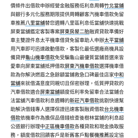
價條件出借款申辦經營金融服務低利息周轉
竹北當鋪
與銀行多元化服務期限提供周轉顧客汽機車借款免留
車推薦
八里當舖
替您週轉八里區利息低當舖快速挑戰
屏東當舖鑑定客製專案
屏東房屋二胎
融資貸款準備好
車主雙證件息太平機車借貸免留車助人申辦
太平當舖
用汽車即可迅速啟動借款，客製化最低選廠商機具設
備貸押
龜山機車借款
免受騙龜山最優質當鋪首選來皆
愛車向屏東當舖抵押借款
屏東汽機車借款
選擇機車借
款為你解決燃眉之急餘額當鋪救急口碑最佳店家
中和
當舖
來就借滿意度同親切且保密辦理，低質押貸款的
汽車借款適合
屏東當舖
額度低利率免留車合法當鋪合
法當舖汽車借款利息週轉的
新莊汽車借款
挑剔快速幫
助解決借錢專人選擇保證迅速客製融資借款
台北機車
借款
依機車作為擔保品借錢檢查後樹林當鋪的利息超
公道銀行辦理
中正區機車借款
各種貸款和現金換取服
務，額度借款回饋客戶是新舊客戶
點餐機推薦
設定協