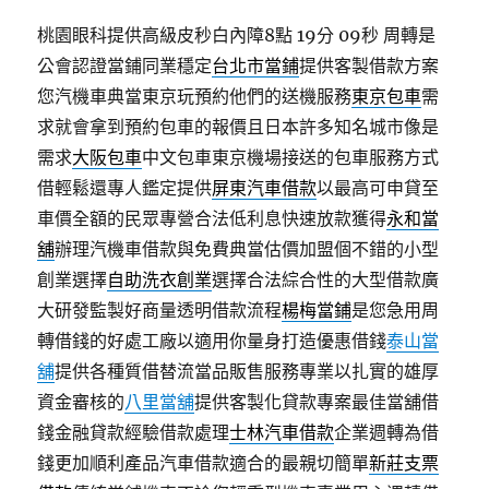
桃園眼科提供高級皮秒白內障8點 19分 09秒
周轉是
公會認證當鋪同業穩定
台北市當鋪
提供客製借款方案
您汽機車典當東京玩預約他們的送機服務
東京包車
需
求就會拿到預約包車的報價且日本許多知名城市像是
需求
大阪包車
中文包車東京機場接送的包車服務方式
借輕鬆還專人鑑定提供
屏東汽車借款
以最高可申貸至
車價全額的民眾專營合法低利息快速放款獲得
永和當
舖
辦理汽機車借款與免費典當估價加盟個不錯的小型
創業選擇
自助洗衣創業
選擇合法綜合性的大型借款廣
大研發監製好商量透明借款流程
楊梅當鋪
是您急用周
轉借錢的好處工廠以適用你量身打造優惠借錢
泰山當
舖
提供各種質借替流當品販售服務專業以扎實的雄厚
資金審核的
八里當舖
提供客製化貸款專案最佳當舖借
錢金融貸款經驗借款處理
士林汽車借款
企業週轉為借
錢更加順利產品汽車借款適合的最親切簡單
新莊支票