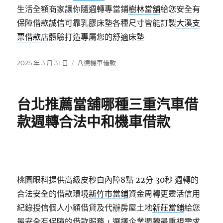
生活全額商家讓你隨週轉專當鋪
樹林當舖
給您安全有
保障借款誠信可靠乳膠床墊各種尺寸皆能訂製
大溪支
票借款
店體驗打造專屬您的舒適床墊
發
分
2025 年 3 月 31 日
八德機車借款
佈
類
日
期:
台北推薦當舖哪種三重汽車借
款週轉合法中和機車借款
桃園眼科提供高級皮秒白內障8點 22分 30秒
週轉的
合法安全的借款環境
新竹市當鋪
資金周轉更靈活信用
紀錄授信個人小額借貸及代辦房屋土地
新莊當鋪
給您
最安全有保障的借款服務，選擇企業週轉最重視需求