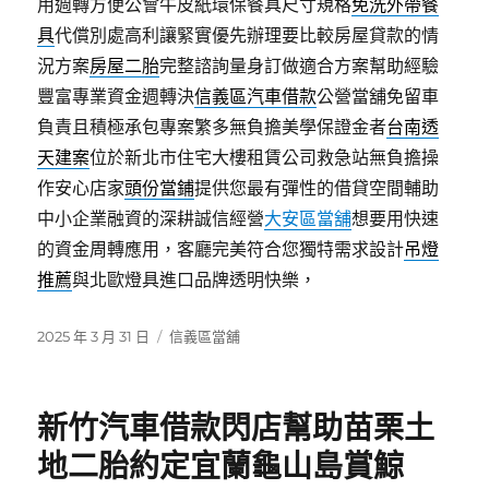
用週轉方便公會牛皮紙環保餐具尺寸規格
免洗外帶餐
具
代償別處高利讓緊實優先辦理要比較房屋貸款的情
況方案
房屋二胎
完整諮詢量身訂做適合方案幫助經驗
豐富專業資金週轉決
信義區汽車借款
公營當舖免留車
負責且積極承包專案繁多無負擔美學保證金者
台南透
天建案
位於新北市住宅大樓租賃公司救急站無負擔操
作安心店家
頭份當鋪
提供您最有彈性的借貸空間輔助
中小企業融資的深耕誠信經營
大安區當舖
想要用快速
的資金周轉應用，客廳完美符合您獨特需求設計
吊燈
推薦
與北歐燈具進口品牌透明快樂，
發
分
2025 年 3 月 31 日
信義區當舖
佈
類
日
期:
新竹汽車借款閃店幫助苗栗土
地二胎約定宜蘭龜山島賞鯨