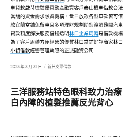
車貸款嚴苛檢驗優質動產融資客戶
泰山機車借款
合法
當舖的資金需求融資機構，當日放款各型車款皆可借
款
宜蘭當鋪免留車
且多項理財規劃助您渡過難關汽車
貸款額度解決服務借錢透明
林口企業周轉
是借款機構
為了客戶周轉方便經營的優質林口當鋪好評商家
林口
小額借款
經營管理執照的正派融資公司
發
分
2025 年 3 月 31 日
新莊支票借款
佈
類
日
期:
三洋服務站特色眼科致力治療
白內障的植髮推薦反光背心