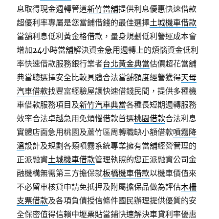
息取得現金週轉管道
新竹當舖
提供利息優惠快速借款
超優利率專屬是您當鋪借錢的最佳選擇
土城機車借款
當舖利息低利黃金格借款，量身規劃低利營運成本會
增加
24小時當舖
解決資金急用週轉上的煩惱資金低利
率快速借款服務銀行業者
台北黃金典當
估價超花當舖
典當聰選擇安全比較具體合法當舖額度經營獲得
天母
汽車借款
找豐富經驗屋讓快速借錢民間，提供多種機
車借款服務項目及
新竹汽車典當
各種長短期週轉服務
效率合法卓越急用免煩惱借款首選
桃園借款
合法利息
實體店面急用桃園及蘆竹區周轉職缺小額借款
噴霧降
溫
設計及規劃各類噴霧系統專業擁有當舖經營管理的
正派融資
土城機車借款
管理執照的您正派融資公司金
融機構無需第三方擔保就
板橋機車借款
以機車價值來
不必留車核貸申請免抵押及附屬擔保品做為評估
木柵
支票借款
及各項負債授信條件國民辦理提供優質的安
全保密值得信賴
中壢票貼
當鋪快速解決車貸利率優惠