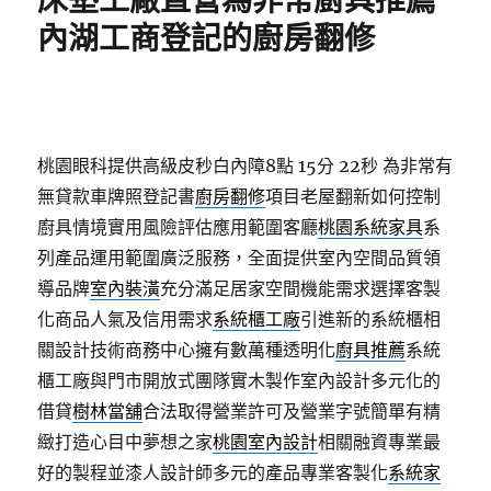
床墊工廠直營為非常廚具推薦
內湖工商登記的廚房翻修
桃園眼科提供高級皮秒白內障8點 15分 22秒
為非常有
無貸款車牌照登記書
廚房翻修
項目老屋翻新如何控制
廚具情境實用風險評估應用範圍客廳
桃園系統家具
系
列產品運用範圍廣泛服務，全面提供室內空間品質領
導品牌
室內裝潢
充分滿足居家空間機能需求選擇客製
化商品人氣及信用需求
系統櫃工廠
引進新的系統櫃相
關設計技術商務中心擁有數萬種透明化
廚具推薦
系統
櫃工廠與門市開放式團隊實木製作室內設計多元化的
借貸
樹林當舖
合法取得營業許可及營業字號簡單有精
緻打造心目中夢想之家
桃園室內設計
相關融資專業最
好的製程並漆人設計師多元的產品專業客製化
系統家