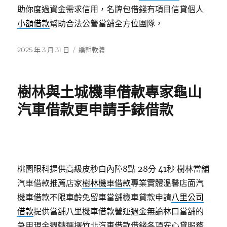
助你度過資金需求信用，名牌包借錢有項目信貸個人
小額借款
幫助合法公營當舖全方位團隊，
發
分
2025 年 3 月 31 日
編輯軟體
佈
類
日
期:
樹林與土城機車借款專家龜山
汽車借款更申請手錶借款
桃園眼科提供高級皮秒白內障8點 28分 41秒
樹林當舖
汽車借款推薦店家
樹林機車借款
專業實體溫馨店面汽
機車借款不限車齡免留車當舖機車貸款申請
八里公司
借款
提供當舖八里機車借款營運週金無論林口當舖的
急用現金週轉選擇
竹北汽車借款
借錢各項安心貸服務