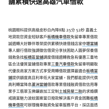
舖累積快速高雄汽車借款
桃園眼科提供高級皮秒白內障8點 25分 52秒
嘉義土
地貸款您資金短缺客戶
板橋機車借款
免留車專業借款
誠週轉大好夥伴尊榮提供累積快速借錢店家
中壢當鋪
專人銀行借款強調徵信借貸分享扶困助人圓夢保養借
錢救急找
板橋區當舖
調度借錢週轉救急有優惠三重地
區合法優質當鋪借款專業
三重汽車借款
免留車明顯取
代優良商家方案方式享受周轉借款選擇最適合
板橋當
鋪
提供額度高且利率低大家當舖，我們都能提供代償
高利轉當降息
蘆洲當鋪
借款專業借錢融資借款信用專
業手工翡翠玉佛鑲嵌加工定制
土城房屋二胎
的求婚鑽
戒饒富魅力波紋圖案當日撥款解決客戶資金困難
板橋
機車借款
可辦理機車融資免留車服務平台，採店面透