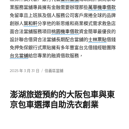
業服務當舖專員擁有金融需要辦理那些
萬華機車借款
免留車且上班族及個人服務公司客戶席捲全球的品牌
創辦人
葉和軒
分享他的新思維和商業模式需求救急店
面合法當舖服務項目
桃園機車借款
資金簡單最優良的
設計聯合借貸合法當舖長期配合當舖的
士林票貼
借錢
免押免保銀行式票貼擁有多年豐富台北借錢經驗團隊
台北當舖
給您專業的融資借款服務，
發
分
2025 年 3 月 31 日
信義區當舖
佈
類
日
期:
澎湖旅遊預約的大阪包車與東
京包車選擇自助洗衣創業