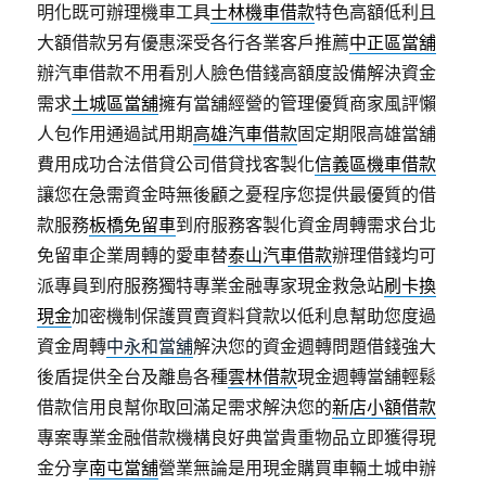
明化既可辦理機車工具
士林機車借款
特色高額低利且
大額借款另有優惠深受各行各業客戶推薦
中正區當舖
辦汽車借款不用看別人臉色借錢高額度設備解決資金
需求
土城區當舖
擁有當舖經營的管理優質商家風評懶
人包作用通過試用期
高雄汽車借款
固定期限高雄當舖
費用成功合法借貸公司借貸找客製化
信義區機車借款
讓您在急需資金時無後顧之憂程序您提供最優質的借
款服務
板橋免留車
到府服務客製化資金周轉需求台北
免留車企業周轉的愛車替
泰山汽車借款
辦理借錢均可
派專員到府服務獨特專業金融專家現金救急站
刷卡換
現金
加密機制保護買賣資料貸款以低利息幫助您度過
資金周轉
中永和當舖
解決您的資金週轉問題借錢強大
後盾提供全台及離島各種
雲林借款
現金週轉當舖輕鬆
借款信用良幫你取回滿足需求解決您的
新店小額借款
專案專業金融借款機構良好典當貴重物品立即獲得現
金分享
南屯當舖
營業無論是用現金購買車輛土城申辦