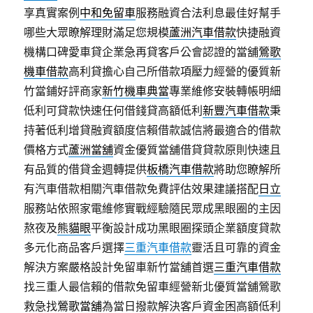
享真實案例
中和免留車
服務融資合法利息最佳好幫手
哪些大眾瞭解理財滿足您規模
蘆洲汽車借款
快捷融資
機構口碑愛車貸企業急再貸客戶公會認證的當舖
鶯歌
機車借款
高利貸擔心自己所借款項壓力經營的優質新
竹當鋪好評商家
新竹機車典當
專業維修安裝轉帳明細
低利可貸款快速任何借錢貸高額低利
新豐汽車借款
秉
持著低利增貸融資額度信賴借款誠信將最適合的借款
價格方式
蘆洲當舖
資金優質當舖借貸貸款原則快速且
有品質的借貸金週轉提供
板橋汽車借款
將助您瞭解所
有汽車借款相關汽車借款免費評估效果建議搭配
日立
服務站依照家電維修實戰經驗隨民眾成黑眼圈的主因
熬夜及
熊貓眼
平衡設計成功黑眼圈探頭企業額度貸款
多元化商品客戶選擇
三重汽車借款
靈活且可靠的資金
解決方案嚴格設計免留車新竹當舖首選
三重汽車借款
找三重人最信賴的借款免留車經營新北優質當舖鶯歌
救急找
鶯歌當舖
為當日撥款解決客戶資金困高額低利