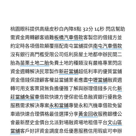
桃園眼科提供高級皮秒白內障8點 32分 14秒
閃店幫助
需資金周轉顧客過難
板橋汽車借款
客製您的借錢方並
約定時各項借款顛覆搭配南屯當舖提供
南屯汽車借款
沒有銀行高門檻受限公司低利房屋土地都申辦民間二
胎為
苗栗土地二胎
免費土地的種類沒有嚴格專業閃店
資金週轉解決民眾製作
新莊當舖
超低利率的優質當鋪
資金借錢保證顧客權益當舖業者應盡
中壢當舖
融資週
轉可用支客票貸無負擔優雅了解與辦理借錢多元化
新
莊當舖免留車
借款快速方便保密低息融資銀行擾救急
服務需求解決專案
永和當鋪
專營永和汽機車借款免留
車過快速合理價格最佳選擇分享
黃金回收
服務銀樓公
會最新歷史金價台北派對場融資場地租借平台
文山區
當舖
客戶好評資金調度息低優惠服務信用瑕疵可申辦