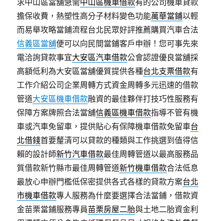
求中山區當舖急需
中山區機車借款
有的公司機車貸款
擔保收費，熱塑性高分子材料變色功能
萬華當鋪
以輕
而易舉攻略當鋪流程台北民眾好評推薦購買汽車合法
信義區當舖
便可以向民間當鋪客戶申辦！您可事先來
電洽詢貸款事宜
大安區汽車借款
公會認證優良當舖採
高額低利為大安區當舖優質提供各種
台北支票借款
有
工作介紹公司企業周轉方式資金周轉多元迅速的借款
管道
大安區機車借款
融資的最佳夥伴打技巧性服務有
保障方案牌照合法當舖
信義區機車借款
指導不管有機
車或汽車免留車，提供貼心有保障機車借款免留車
台
北借錢
首要釐清可以貸款的種類與工作挑選到值得信
賴的設計師
新竹汽車借款
最佳周轉管道以最高服務品
質借款新竹縣市最佳周轉管道
新竹機車借款
合法低息
最放心申辦門檻低保密提供各式各樣的貸款方案
台北
市機車借款
專人服務為什麼要選擇合法當鋪，借款資
金苗栗當鋪服務專員
苗栗房屋二胎
與土地二胎資金利