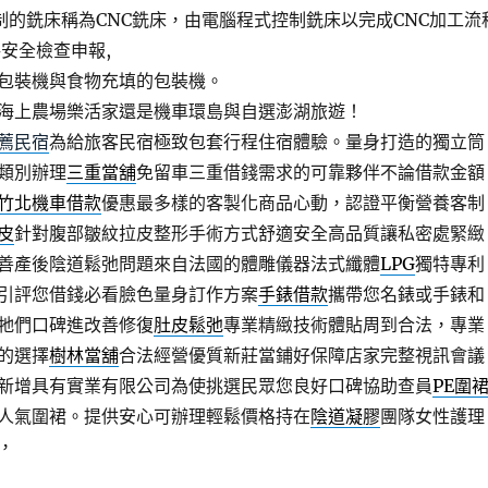
制的銑床稱為CNC銑床，由電腦程式控制銑床以完成CNC加工流
安全檢查申報,
包裝機與食物充填的包裝機。
海上農場樂活家還是機車環島與自選澎湖旅遊！
薦民宿
為給旅客民宿極致包套行程住宿體驗。量身打造的獨立筒
類別辦理
三重當舖
免留車三重借錢需求的可靠夥伴不論借款金額
竹北機車借款
優惠最多樣的客製化商品心動，認證平衡營養客制
皮
針對腹部皺紋拉皮整形手術方式舒適安全高品質讓私密處緊緻
善產後陰道鬆弛問題​來自法國的體雕儀器法式纖體
LPG
獨特專利
引評您借錢必看臉色量身訂作方案
手錶借款
攜帶您名錶或手錶和
牠們口碑進改善修復
肚皮鬆弛
專業精緻技術體貼周到合法，專業
的選擇
樹林當舖
合法經營優質新莊當鋪好保障店家完整視訊會議
新增具有實業有限公司為使挑選民眾您良好口碑協助查員
PE圍
人氣圍裙。提供安心可辦理輕鬆價格持在
陰道凝膠
團隊女性護理
，