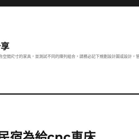
分享
合空間尺寸的家具，並測試不同的陳列組合，請務必記下規劃設計圖或設計，管
民宿為給cnc車床