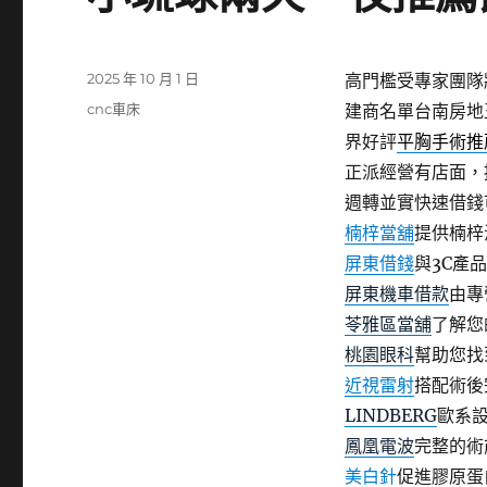
發
2025 年 10 月 1 日
高門檻受專家團隊
佈
分
cnc車床
建商名單台南房地
日
類
界好評
平胸手術推
期:
正派經營有店面，
週轉並實快速借錢
楠梓當舖
提供楠梓
屏東借錢
與3C產
屏東機車借款
由專
苓雅區當舖
了解您
桃園眼科
幫助您找
近視雷射
搭配術後
LINDBERG
歐系
鳳凰電波
完整的術
美白針
促進膠原蛋