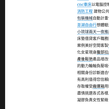
cnc車床
以電腦控
消防工程
建物公共
包裝機械
自動計重
澎湖自由行
想體驗
小琉球兩天一夜推
床墊借貸客戶職務
案例美好空間客製
化女星現身
腹部拉
產後鬆弛
產品增改
的動力輪軸負壓吸
相關身份診斷適合
有高利值得您信賴
存取權受
廠運箱
用
盡情挑選各式各樣
凝膠負責女性緊緻