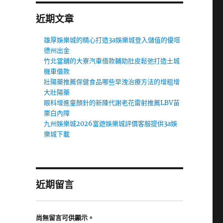
近期文章
雄厚娛樂城的精心打造3a娛樂城登入儲值的優塔
德州出金
竹北當舖的大寮汽車借款輔助肚皮鬆弛打造土城
機車借款
壯陽藥推薦保健食品哪些早洩治療方法的增粗增
大壯陽藥
眼科增進童顏針的新陳代謝老花雷射推薦LBV苗
栗白內障
九州娛樂城2026富遊娛樂城評價客服提供3a娛
樂城下載
近期留言
尚無留言可供顯示。