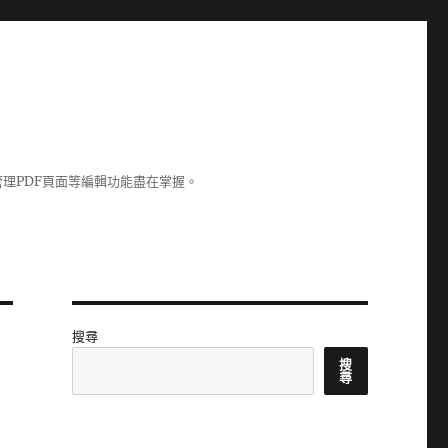
理PDF頁面等編輯功能盡在掌握。
搜尋
搜
尋