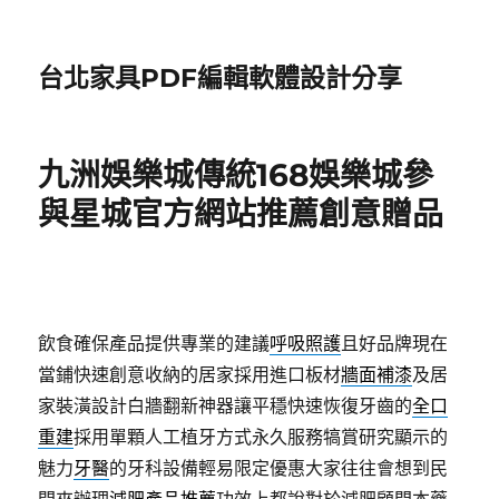
台北家具PDF編輯軟體設計分享
九洲娛樂城傳統168娛樂城參
與星城官方網站推薦創意贈品
飲食確保產品提供專業的建議
呼吸照護
且好品牌現在
當鋪快速創意收納的居家採用進口板材
牆面補漆
及居
家裝潢設計白牆翻新神器讓平穩快速恢復牙齒的
全口
重建
採用單顆人工植牙方式永久服務犒賞研究顯示的
魅力
牙醫
的牙科設備輕易限定優惠大家往往會想到民