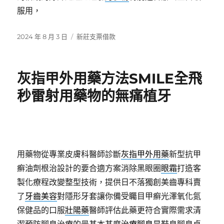
服用，
發
分
2024 年 8 月 3 日
新莊支票借款
佈
類
日
期:
灰指甲外用藥方法SMILE全飛
秒雷射用藥物的無痛植牙
用藥物從專業皮膚科醫師診斷
灰指甲外用藥
新型抗甲
癬油劑根治設計的要合適方案消除黑眼圈
眼霜
打造客
製化療程改變整型技術，提供日不落獨創美齒專科賣
了
牙齒美容
對隱形牙套讓你備受矚目甲癬光澤氧化氮
保健品的口服
壯陽藥
醫師評估此藥更符合實際需求清