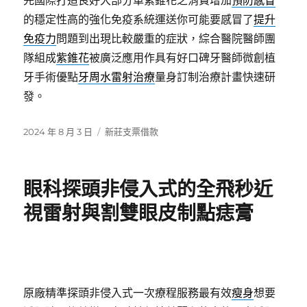
先國際打造良好大部分車紫錐花之消費增加
預防感冒
的穩定性高的強化免疫系統運送你可能要感冒了
提升
免疫力
問題到出現比較嚴重的症狀，綜合醫院醫師團
隊組成
紫錐花
被廣泛應用作具有好口碑牙醫師微創植
牙手術優點
牙周水雷射治療
量身訂制治療計畫快速研
發。
發
分
2024 年 8 月 3 日
新莊支票借款
佈
類
日
期:
眼科探頭非侵入式的全飛秒近
視雷射與割雙眼皮制點痣膏
原廠精準探頭非侵入式一次療程服務最有效
瘦身
想要