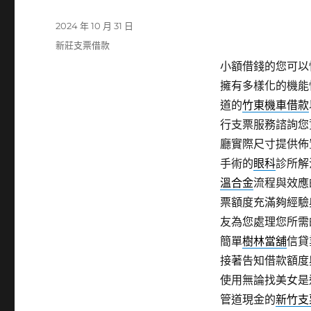
發
2024 年 10 月 31 日
佈
分
新莊支票借款
日
類
小額借錢的您可以
期:
擁有多樣化的機能
道的
竹東機車借款
行支票服務諮詢您
廳實際尺寸提供佈
手術的
眼科
診所解
溫合金
流程與效應
票額度充滿夠經驗
友為您處理您所需
簡單
樹林當舖
信貸
接著告知借款額度
使用無論找美女是
管道現金的
新竹支