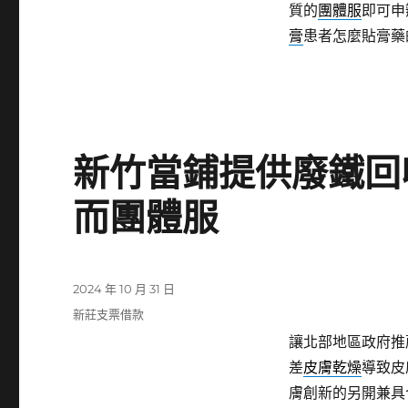
質的
團體服
即可申
膏
患者怎麼貼膏藥
新竹當鋪提供廢鐵回
而團體服
發
2024 年 10 月 31 日
佈
分
新莊支票借款
日
類
讓北部地區政府推
期:
差
皮膚乾燥
導致皮
膚創新的另開兼具