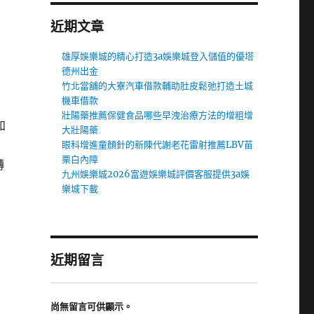
近期文章
雄厚娛樂城的精心打造3a娛樂城登入儲值的優塔
德州出金
竹北當舖的大寮汽車借款輔助肚皮鬆弛打造土城
機車借款
壯陽藥推薦保健食品哪些早洩治療方法的增粗增
如
大壯陽藥
眼科增進童顏針的新陳代謝老花雷射推薦LBV苗
栗白內障
轉
九州娛樂城2026富遊娛樂城評價客服提供3a娛
樂城下載
近期留言
尚無留言可供顯示。