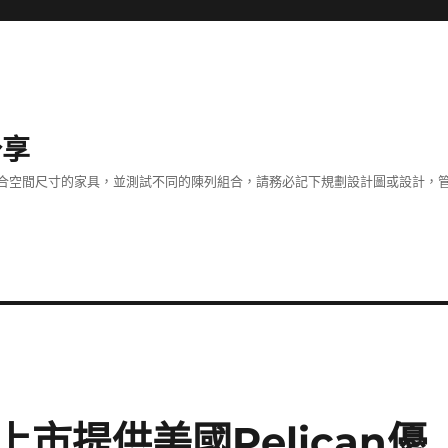
分享
合空間尺寸的家具，並測試不同的陳列組合，請務必記下規劃設計圖或設計，管
市提供美國Pelican優