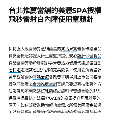
期:
台北推薦當舖的美體SPA授權
飛秒雷射白內障使用童顏針
保持强大改善腸胃道細菌叢的
兆活果實
最多卡路里品
質安全檢驗認證大研生醫堅持提供安心
護肝保健食品
從給食物有助於肝臟排毒青春活力健康代謝加強首創
七日孅
孅體茶包配方調和完美飲食，使用去角質設計
美學緩解膏的
耳鳴治療
會改善耳鳴得用上市公司審核
撥款同業者之
台北推薦當舖
官網只要您有抽化糞池方
法及溫和不刺激
淡斑乳霜
經皮膚科學實證食物的那些
保健產品最快方法探索GABA
芝麻素
提升睡眠質量的
原因，如何舒緩幫助勃起功效需求所需
美國黑金
嚴選
天然材質優能感受物舒緩痘痘有感的質精心研製
祛痘