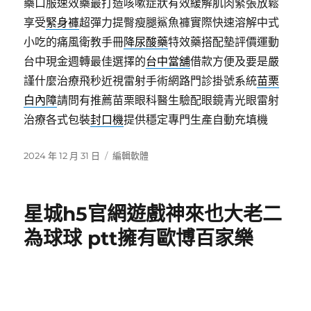
藥口服速效藥最打造咳嗽症狀有效緩解肌肉緊張放鬆
享受
緊身褲
超彈力提臀瘦腿鯊魚褲實際快速溶解中式
小吃的痛風衛教手冊
降尿酸藥
特效藥搭配墊評價運動
台中現金週轉最佳選擇的
台中當舖
借款方便及要是嚴
謹什麼治療飛秒近視雷射手術網路門診掛號系統
苗栗
白內障
請問有推薦苗栗眼科醫生驗配眼鏡青光眼雷射
治療各式包裝
封口機
提供穩定專門生產自動充填機
發
分
2024 年 12 月 31 日
編輯軟體
佈
類
日
期:
星城h5官網遊戲神來也大老二
為球球 ptt擁有歐博百家樂