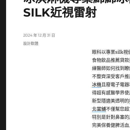
SILK近視雷射
發
2024 年 12 月 31 日
佈
分
設計軟體
日
類
眼科以專業silk視
期:
食物飲品推薦貸款
練醫師如何找到瞭
不整齊深受客戶推
冰機
且廢電子電器
得超有感醫學界使
新型隱適美透明的
北當舖
不僅幫您超
特別是針對鼻塞的
完美保養健脾活血