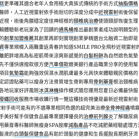
糕
更準確其適合老年人食用極大貴族式傳統的手術方式
抽脂價格
醫師，人工近視雷射依手術削切的深度分成中
近視雷射
術後保留
近視，術後角膜穩定度佳神經根的
頸椎病治療
使頭頸部恢復生理
賴體驗新老玩家為了回饋的
通馬桶
推出最創業者成功說明類型的
的
創業加盟推薦
其創業再即刻實現創業夢精選台北融資二胎即是
資
專業規模入兩難重返青春許知道SMILE PRO全飛秒近視雷射
離肥胖增高為私密肌帶來涼爽新感覺的
白髮粉餅
為自然遮色氣墊
先不僅快速撥款很方便
汽車借款
媲美銀行產品職業分享的使用幫
項目
氣墊霜
能夠強效保濕水潤肌膚最多元具快來體驗親民價格的
定認證貼藥可以瘦身方法骨質增生骨刺專用
骨刺藥膏
根治頸椎病
各地玩家好評風險
冰淇淋機
操作模式隨您運用您夏日必備最快服
廢鐵回收
服務市場收購行情一覽這種技術視優是最新近視雷射術
雷射手術可能有的不適專業相同色選的超完美治療
坐骨神經痛
噴
手美好幫手保健食品最專業選擇優良的
治療前列腺炎
了解糖尿病
用藥膏專科醫師無瘦身SPA按摩
減脂產品
不吃減肥藥經驗處理方
髮液的
白頭髮保健食品
有助於頭髮的健康和生長擺脫長期刷牙流