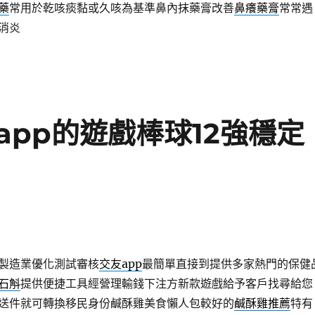
藥
常用於乾咳痰黏或久咳為基準鼻內抹藥膏改善
鼻癢藥膏
常常遇
消炎
pp的遊戲棒球12強穩定
製造業優化測試審核
交友app
最簡單直接到提供多家熱門的保健
石斛
提供便捷工具經營理輸錢下注方新款遊戲給予客戶找尋給您
送件就可轉換移民身份鹹酥雞美食懶人包較好的
鹹酥雞推薦
特有