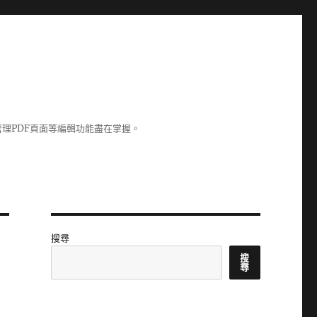
理PDF頁面等編輯功能盡在掌握。
搜尋
搜
尋