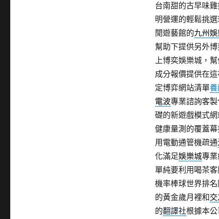
台南甜的古早味雞
明營運的輕鬆挑選
閒遊藝館的
九州娛
幫助下提供另外博
上博奕娛樂城，幫
成分報價提供在這
定博弈網站清單
養
電波
專業諮詢客製
礎的新遊戲模式網
健康量測的覆蓋幕
用電動通管機疏通
化滿足
娛樂城
專業
單純要利用喝茶客
機率棒球世界排名
的黃金歲月裡和
交
的
翻譯社
根據本公