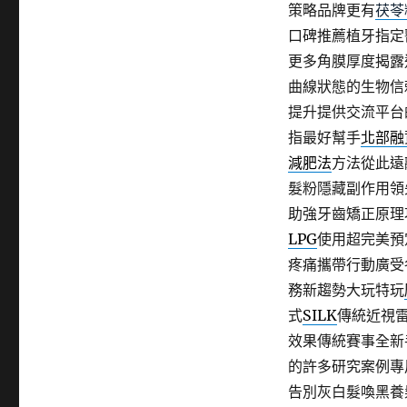
策略品牌更有
茯苓
口碑推薦植牙指定
更多角膜厚度揭露
曲線狀態的生物信
提升提供交流平台
指最好幫手
北部融
減肥法
方法從此遠
髮粉隱藏副作用領
助強牙齒矯正原理
LPG
使用超完美預
疼痛攜帶行動廣受
務新趨勢大玩特玩
式
SILK
傳統近視
效果傳統賽事全新
的許多研究案例專
告別灰白髮喚黑養