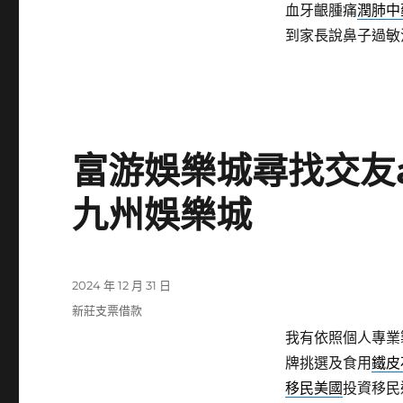
血牙齦腫痛
潤肺中
到家長說鼻子過敏
富游娛樂城尋找交友a
九州娛樂城
發
2024 年 12 月 31 日
佈
分
新莊支票借款
日
類
我有依照個人專業
期:
牌挑選及食用
鐵皮
移民美國
投資移民