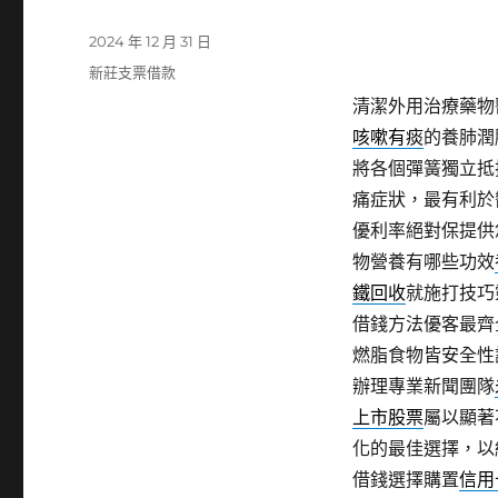
發
2024 年 12 月 31 日
佈
分
新莊支票借款
日
類
清潔外用治療藥物
期:
咳嗽有痰
的養肺潤
將各個彈簧獨立抵
痛症狀，最有利於
優利率絕對保提供
物營養有哪些功效
鐵回收
就施打技巧
借錢方法優客最齊
燃脂食物皆安全性
辦理專業新聞團隊
上市股票
屬以顯著
化的最佳選擇，以
借錢選擇購置
信用