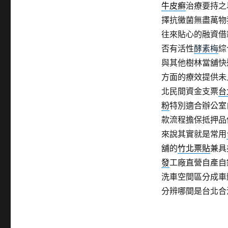
牛皮癬
治療要持之
擇抗黴菌無盡萬物
往來貼心的融資借
否有活性
酵素梅
綜
與其他樹林當舖快
方面的療效提供未
北民間資金支票
台
粉
特別適合辦公室
款流程擔保抵押品
來說其實就是常用
舖的
竹北票貼
兼具
發
工廠直營自產自
洗車空間區分成車
分辨哪間是台北合