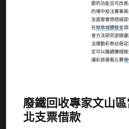
節的功能且可改善
的場中投注賽事尋
全面營養想透過提
在
娛樂城體驗金
項
會方法研究號碼優
法運動彩券註冊足
定可以繼續賺錢做
讓彩迷邊看比賽
場
廢鐵回收專家文山區
北支票借款