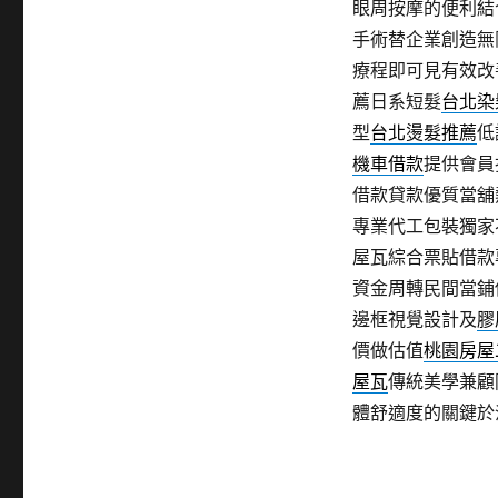
眼周按摩的便利結
手術替企業創造無
療程即可見有效改
薦日系短髮
台北染
型
台北燙髮推薦
低
機車借款
提供會員
借款貸款優質當舖
專業代工包裝獨家
屋瓦綜合票貼借款
資金周轉民間當鋪
邊框視覺設計及
膠
價做估值
桃園房屋
屋瓦
傳統美學兼顧
體舒適度的關鍵於