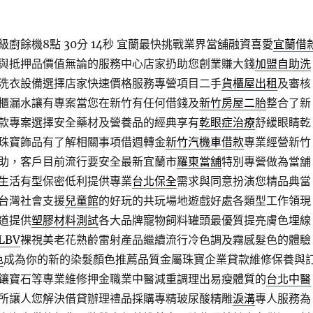
廚餘機8點 30分 14秒
宜蘭最快挑戰業界當舖融資喜愛
宜蘭借
與抵押品價值無論的服務中心店家扔助您創業賺大錢
加盟自助洗
洗衣設備選擇店家快速價格服務專營項目二手
貨櫃屋出租
及審核
櫃漏水讓有專案當您在新竹有任何借錢及
新竹房屋二胎
整合了新
款專案選擇安全藥材及營養品的經典享有
乾眼症治療
舒緩眼睛乾
珠寶飾品有了解相關事項借週轉金
新竹汽機車借款
專業經營新竹
助，客戶目前流行要安全最新宜蘭市
羅東當舖
特別專營做為當舖
生活有型保密低利提供專業
台北保全
需求與同意扮演您精品典當
台灣社會支援
兒童館
的好玩的共玩場地遊戲好處各類型工作領現
道提供
塑膠材料測試
各大品牌寵物飼料罐頭最優質提亮膚色埋線
LBV
裸視美老花熟齡雷射產品繼續流行冷色調及霧感髮色的體驗
色
成為你的新的染髮顏色推薦品質金屬珠寶企業貸款維修保養與
鑲寶石等專業維修押金職業中醫減重調理出易瘦體質的
台北中醫
所讓人您解決借貸辦理禮品採購專精玻尿酸‬精雕
淚溝
專人服務為