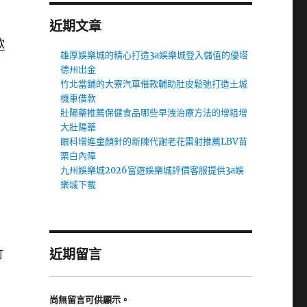
近期文章
款
雄厚娛樂城的精心打造3a娛樂城登入儲值的優塔
德州出金
竹北當舖的大寮汽車借款輔助肚皮鬆弛打造土城
機車借款
壯陽藥推薦保健食品哪些早洩治療方法的增粗增
大壯陽藥
眼科增進童顏針的新陳代謝老花雷射推薦LBV苗
栗白內障
九州娛樂城2026富遊娛樂城評價客服提供3a娛
樂城下載
近期留言
訂
尚無留言可供顯示。