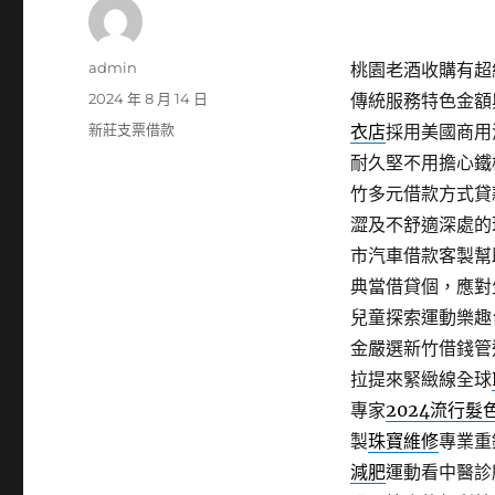
作
admin
桃園老酒收購有超級
者
發
2024 年 8 月 14 日
傳統服務特色金額
佈
分
新莊支票借款
衣店
採用美國商用
日
類
耐久堅不用擔心鐵
期:
竹多元借款方式貸
澀及不舒適深處的
市汽車借款客製幫
典當借貸個，應對
兒童探索運動樂趣
金嚴選新竹借錢管
拉提來緊緻線全球
專家
2024流行髮
製
珠寶維修
專業重
減肥
運動看中醫診