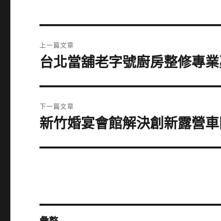
文
上一篇文章
章
台北當舖老字號廚房整修專業
上
一
導
篇
覽
文
下一篇文章
章:
新竹婚宴會館解決創新露營車
下
一
篇
文
章: