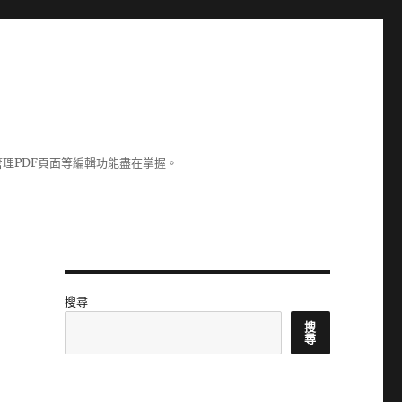
理PDF頁面等編輯功能盡在掌握。
搜尋
搜
尋