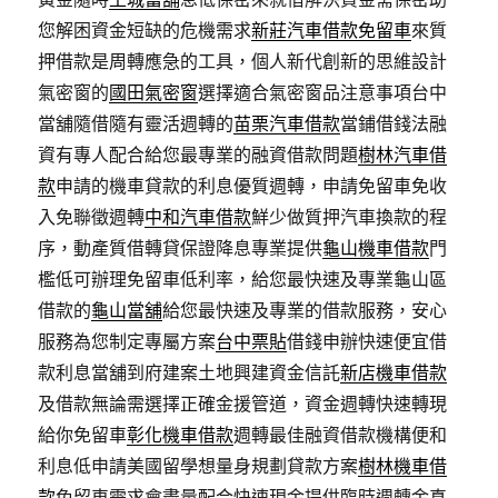
您解困資金短缺的危機需求
新莊汽車借款免留車
來質
押借款是周轉應急的工具，個人新代創新的思維設計
氣密窗的
國田氣密窗
選擇適合氣密窗品注意事項台中
當舖隨借隨有靈活週轉的
苗栗汽車借款
當鋪借錢法融
資有專人配合給您最專業的融資借款問題
樹林汽車借
款
申請的機車貸款的利息優質週轉，申請免留車免收
入免聯徵週轉
中和汽車借款
鮮少做質押汽車換款的程
序，動產質借轉貸保證降息專業提供
龜山機車借款
門
檻低可辦理免留車低利率，給您最快速及專業龜山區
借款的
龜山當舖
給您最快速及專業的借款服務，安心
服務為您制定專屬方案
台中票貼
借錢申辦快速便宜借
款利息當舖到府建案土地興建資金信託
新店機車借款
及借款無論需選擇正確金援管道，資金週轉快速轉現
給你免留車
彰化機車借款
週轉最佳融資借款機構便和
利息低申請美國留學想量身規劃貸款方案
樹林機車借
款
免留車需求會盡量配合快速現金提供臨時週轉金真