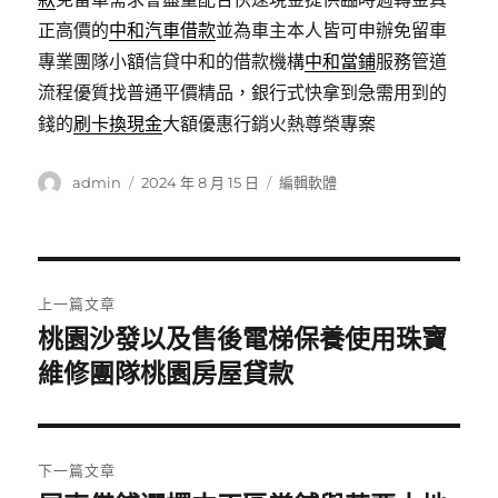
正高價的
中和汽車借款
並為車主本人皆可申辦免留車
專業團隊小額信貸中和的借款機構
中和當鋪
服務管道
流程優質找普通平價精品，銀行式快拿到急需用到的
錢的
刷卡換現金
大額優惠行銷火熱尊榮專案
作
發
分
admin
2024 年 8 月 15 日
編輯軟體
者
佈
類
日
期:
文
上一篇文章
章
桃園沙發以及售後電梯保養使用珠寶
上
一
維修團隊桃園房屋貸款
導
篇
覽
文
章:
下一篇文章