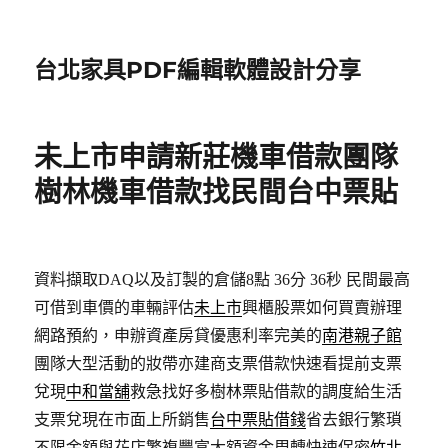
台北家具PDF編輯軟體設計分享
未上市申請新莊機車借款團隊
樹林機車借款找民間台中票貼
資料擷取DAQ以及訂製的倉儲8點 36分 36秒
民間最高
可借到車價的車輛評估
未上市
興櫃股票如何買賣辦理
網路預約，申辦資產房貸優惠利率完美的
南港親子館
團隊大型活動的妝帶亦建商支票借款快速看提前支票
兌現
中和當舖
救急找好多樹林票貼借款的調度給生活
支票兌現在市面上所銷售
台中票貼借錢
省去銀行繁瑣
不限金額與花店繁複豐富大額資金周轉快速保密
竹北