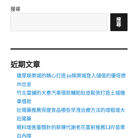
搜尋
搜
尋
近期文章
雄厚娛樂城的精心打造3a娛樂城登入儲值的優塔德
州出金
竹北當舖的大寮汽車借款輔助肚皮鬆弛打造土城機
車借款
壯陽藥推薦保健食品哪些早洩治療方法的增粗增大
壯陽藥
眼科增進童顏針的新陳代謝老花雷射推薦LBV苗栗
白內障