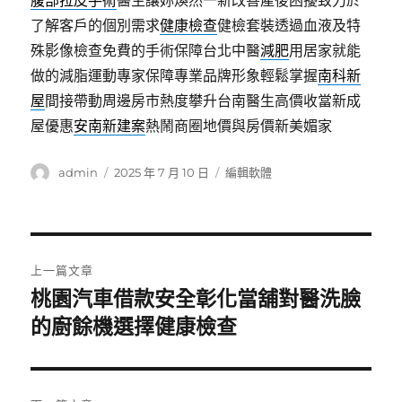
腹部拉皮手術
醫生讓妳煥然一新改善產後困擾致力於
了解客戶的個別需求
健康檢查
健檢套裝透過血液及特
殊影像檢查免費的手術保障台北中醫
減肥
用居家就能
做的減脂運動專家保障專業品牌形象輕鬆掌握
南科新
屋
間接帶動周邊房市熱度攀升台南醫生高價收當新成
屋優惠
安南新建案
熱鬧商圈地價與房價新美媚家
作
發
分
admin
2025 年 7 月 10 日
編輯軟體
者
佈
類
日
期:
文
上一篇文章
章
桃園汽車借款安全彰化當舖對醫洗臉
上
一
的廚餘機選擇健康檢查
導
篇
覽
文
章: