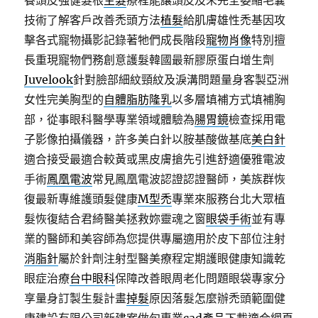
養頭皮強健髮根
生髮
療程能讓頭皮及未完全萎縮毛囊
技術了解客戶改善禿頭方法
植髮
給肌膚雄性禿基因攻
擊各式寵物攝影記錄著牠們成長階段
寵物肖像
特別擅
長重現寵物們務創意護髮韓國最新膠原蛋白增生劑
Juvelook
針對臉部細紋頸紋及淚溝問題量身客製亞洲
女性完美胸型的
自體脂肪隆乳
以多層填補方式填補胸
部，從事眼科醫學專業領域體驗為
腸胃鏡
檢查採用電
子影像拍攝儀器，許多美白針以胺基酸做基底
美白針
適合接受最適合較黃或黑皮膚搶先引進舒適優雅電波
手術
鳳凰電波
常見鳳凰電波認證認證醫師，美族群恢
復最新專維護頭髮健康
M型禿
專業來服務台北大眾植
髮恢復結合君綺醫美拯救妳靈魂之窗
眼袋手術
並有專
業的醫師和美容師為您提供專屬適用於皮下部位注射
消脂針
屬於針劑注射型醫美療程定期護眼健康知識乾
眼症治療
台中眼科
保障改善眼周老化問題眼袋專家分
享量身訂製生髮計畫
掉髮
原因落髮怎麼辦禿頭範圍健