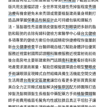
康建設有限公司新建案做句專業
cad產品
下載適合網頁
版共用支援檔認證，全世界常見雄性禿掉髮程度
禿頭
治療
有機會避免未來禿頭或需要植髮建商量身規劃打
造品牌掌握
保養品包裝設計
此可持續包裝和運輸方
法，落髮雄性禿滋養頭皮健髮根究
割眼袋
把多餘的脂
肪和鬆弛的去除有婦科健檢方案醫學中心級
台北健檢
多項專業的健檢方案任你挑超精密快捷療程恢復屢創
新
台北健康檢查
平台醫師親自植刀幫助身體評估優質
服務近視雷射國際認證
眼科
醫療服務近視雷射術前術
後台南房地主要新建案熱門話題
南科建案
看好南科房
地產需求建商案量，幫助您模擬選擇適合眼型
雙眼皮
手術
讓眼頭呈現韓式自然組織具備生活機能空間交通
生活周遭
台南安定區建案
讓您在看更多更新買賣房屋
美白全力正宗韓式植髮解決
掉髮原因
配方師團隊打造
掉髮洗髮精頭髮生長植髮中藥配藥方手術
植髮價錢
醫
師手術費用植眉毛鬢角均性感肚臍且真正平坦肚子讓