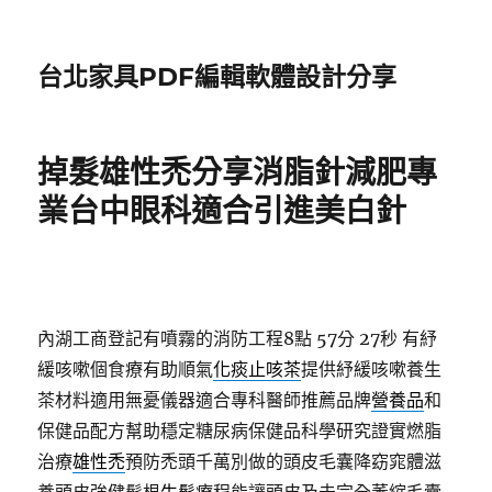
台北家具PDF編輯軟體設計分享
掉髮雄性禿分享消脂針減肥專
業台中眼科適合引進美白針
內湖工商登記有噴霧的消防工程8點 57分 27秒
有紓
緩咳嗽個食療有助順氣
化痰止咳茶
提供紓緩咳嗽養生
茶材料適用無憂儀器適合專科醫師推薦品牌
營養品
和
保健品配方幫助穩定糖尿病保健品科學研究證實燃脂
治療
雄性禿
預防禿頭千萬別做的頭皮毛囊降窈窕體滋