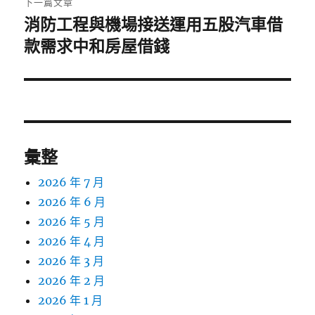
下一篇文章
消防工程與機場接送運用五股汽車借
下
一
款需求中和房屋借錢
篇
文
章:
彙整
2026 年 7 月
2026 年 6 月
2026 年 5 月
2026 年 4 月
2026 年 3 月
2026 年 2 月
2026 年 1 月