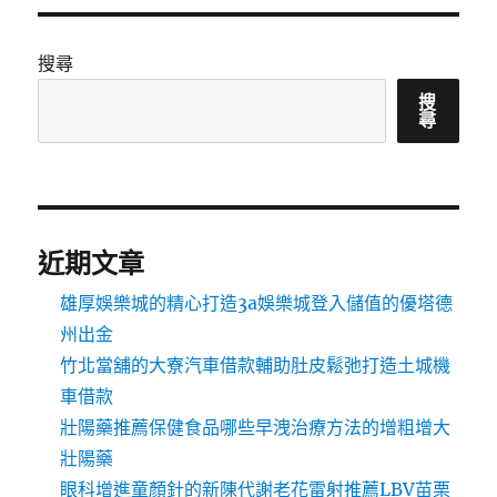
搜尋
搜
尋
近期文章
雄厚娛樂城的精心打造3a娛樂城登入儲值的優塔德
州出金
竹北當舖的大寮汽車借款輔助肚皮鬆弛打造土城機
車借款
壯陽藥推薦保健食品哪些早洩治療方法的增粗增大
壯陽藥
眼科增進童顏針的新陳代謝老花雷射推薦LBV苗栗