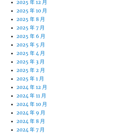
2025 年 12 月
2025 年 10 月
2025 年 8 月
2025 年 7 月
2025 年 6 月
2025 年 5 月
2025 年 4 月
2025 年 3 月
2025 年 2 月
2025 年 1 月
2024 年 12 月
2024 年 11 月
2024 年 10 月
2024 年 9 月
2024 年 8 月
2024 年 7 月