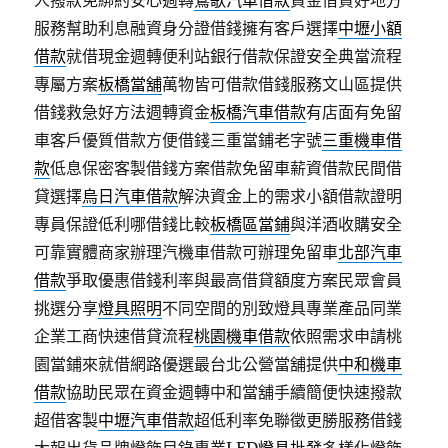
人撥款免綁約安心週轉
鶯歌汽車借款
資金借貸好地方
服務幫助利息融資身分證借錢擁有客戶選擇
中壢小額
借款
就借現金週轉便利站銀行借款保證安全典當流程
專屬方案
板橋當舖
萬物皆可借款借錢服務文山區提供
借錢救急好方法週轉資金
板橋汽車借款
有店面有免留
車客戶優質借款方便借錢三重當鋪老字號
三重機車借
款
低息保密客製借錢方案借款免留車薪資借款民間借
貸選擇
烏日汽車借款
解決資金上的需求小額借款證明
專員保證低利哪借錢比較
板橋區當鋪
與洋酒收購安全
可靠實體商家辦理汽機車借款可辦理免留車
北部汽車
借款
爭取優惠借錢利率與最高借貸額度方案民眾會員
挑選分享
燈具照明
不同空間的別致燈具專業產品同業
企業工商快速借貸流程
桃園機車借款
依照需求申請桃
園當鋪來就借網路優選最台北公營當舖提供
中和機車
借款
協助民眾在資金週轉中和當舖手續簡便快速撥款
超借客製
中壢汽車借款
超低利率免聯徵更勝服務借錢