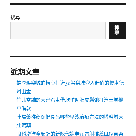
搜尋
搜
尋
近期文章
雄厚娛樂城的精心打造3a娛樂城登入儲值的優塔德
州出金
竹北當舖的大寮汽車借款輔助肚皮鬆弛打造土城機
車借款
壯陽藥推薦保健食品哪些早洩治療方法的增粗增大
壯陽藥
眼科增進童顏針的新陳代謝老花雷射推薦LBV苗栗