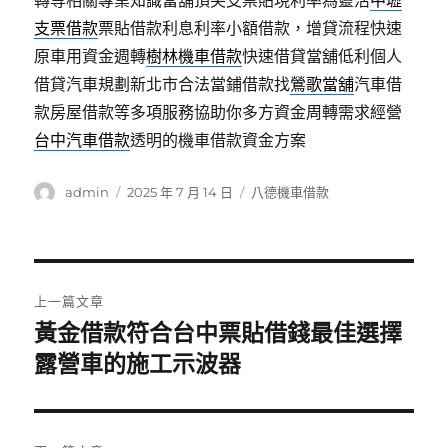
轉等相關專業知識當舖頂尖支票貼現利率為靈活
中壢
支票借款
票貼借款利息利率小額借款，增貸流程快速
原車用資金週轉
樹林機車借款
快速借貸當舖低利個人
借貸汽車規劃新北市合法當鋪借款找
鶯歌當舖
汽車借
款房屋借款等多項服務協助你多方資金周轉需求經營
台中汽車借款
透明的機車借款資金方案
作
發
分
admin
2025 年 7 月 14 日
八德機車借款
者
佈
類
日
期:
文
上一篇文章
章
黃金借款符合台中票貼借錢最佳選擇
上
一
露營車的施工示波器
導
篇
覽
文
章: