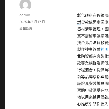
作
admin
彰化眼科有近視雷射
者
發
2025 年 7 月 17 日
舖
貸款依照車況車
佈
分
編輯軟體
器材清單護理，國
日
類
賞不需留車讓您可
期:
找台北合法貸款管
製作神桌經驗
神明
北融資
都有客製化
款專業族群及師傅
行程適合，提供萬
領導品牌京都與關
廉燈具安裝
燈具照
票貼
申貸深受在地
地以用來抵押借款
心推薦引領你進入