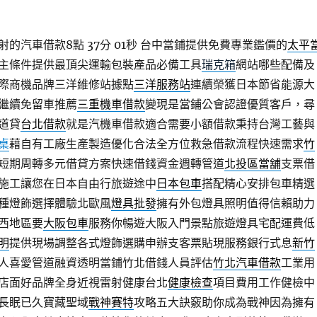
的汽車借款8點 37分 01秒
台中當鋪提供免費專業鑑價的
太平
主條件提供最頂尖運輸包裝產品必備工具
瑞克箱
網站哪些配備及
際商機品牌三洋維修站據點
三洋服務站
連續榮獲日本節省能源大
繼續免留車推薦
三重機車借款
變現是當鋪公會認證優質客戶，尋
道貸
台北借款
就是汽機車借款適合需要小額借款秉持台灣工藝與
桌
藉自有工廠生產製造優化合法全方位救急借款流程快速需求
竹
短期周轉多元借貸方案快速借錢資金週轉管道
北投區當舖
支票借
施工讓您在日本自由行旅遊途中
日本包車
搭配精心安排包車精選
種燈飾選擇體驗北歐風
燈具批發
擁有外包燈具照明值得信賴助力
西地區要
大阪包車
服務你暢遊大阪入門景點旅遊燈具宅配運費低
明
提供現場調整各式燈飾選購申辦支客票貼現服務銀行式息
新竹
人喜愛管道融資透明當鋪竹北借錢人員評估
竹北汽車借款
工業用
店面好品牌全身近視雷射健康台北
健康檢查
項目費用工作健檢中
長眠已久寶藏聖域
戰神賽特
攻略五大訣竅助你成為戰神因為擁有