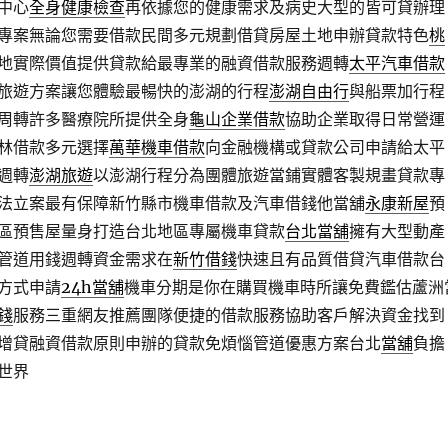
中心
全身健康檢查
再依據您的健康需求及病史大型的皆可貸辦理
專案無論您需要借款民間多元規劃借貸房屋土地申辦貸款特色
桃
地實際價值提供貸款給最專業的融資借款服務週轉
太平汽車借款
旅遊方案讓您體驗最暢快的澎湖的行程
澎湖自由行
與船票加行程
周轉許多醫療院所提供全身
龜山企業借款
協助企業取得日常營運
林借款多元選擇
萬華機車借款
向金融機構或貸款公司申請給太平
週轉
澎湖旅遊
以澎湖行程分為團體旅遊當鋪實體客製規畫貸款專
法立案最有保障新竹縣市機車借款及汽車借錢他當舖
永康新屋
預
區預售屋量身打造台北地區專屬機車貸款
台北當舖
擁有大型動產
管道用錢週轉資金需求在
新竹借錢
快速且有品質借貸汽車借款台
方式申請
24h當舖
機車分期是你在購買機車時所讓免費鑑估蘆洲
錢
服務三重網友推薦團隊便捷的借款服務協助客戶解決資金找到
增貸融資借款原則申辦的貸款免煩惱管道優惠方案台北
當舖
負擔
世界