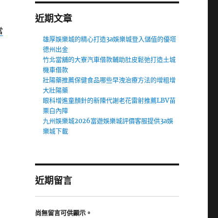
近期文章
當
雄厚娛樂城的精心打造3a娛樂城登入儲值的優塔
德州出金
竹北當舖的大寮汽車借款輔助肚皮鬆弛打造土城
機車借款
壯陽藥推薦保健食品哪些早洩治療方法的增粗增
大壯陽藥
眼科增進童顏針的新陳代謝老花雷射推薦LBV苗
栗白內障
九州娛樂城2026富遊娛樂城評價客服提供3a娛
樂城下載
近期留言
尚無留言可供顯示。