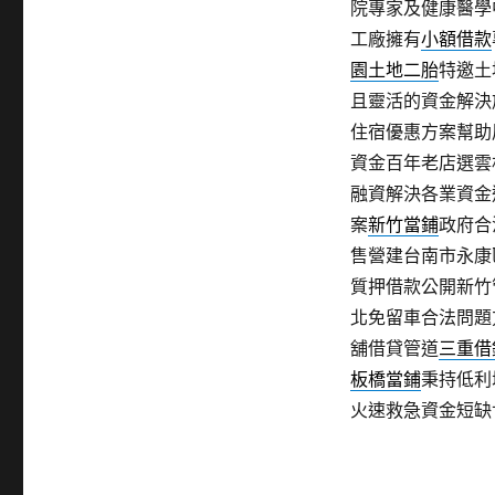
院專家及健康醫學
工廠擁有
小額借款
園土地二胎
特邀土
且靈活的資金解決
住宿優惠方案幫助
資金百年老店選雲
融資解決各業資金
案
新竹當鋪
政府合
售營建台南市永康
質押借款公開新竹
北免留車合法問題
舖借貸管道
三重借
板橋當鋪
秉持低利
火速救急資金短缺