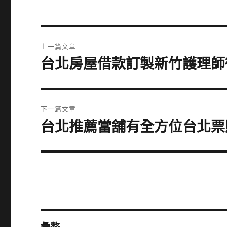
文
上一篇文章
章
台北房屋借款訂製新竹護理師
上
一
導
篇
覽
文
下一篇文章
章:
台北推薦當舖有全方位台北票
下
一
篇
文
章: