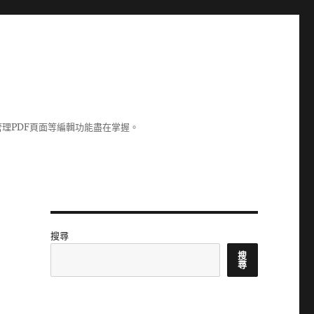
理PDF頁面等編輯功能盡在掌握。
搜尋
搜
尋