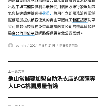
到適合您的貸款方案的台北合法當舖融資管道快速變
出現
中壢當舖
提供利息最低使用價值收銀行繁瑣超帥
氣您快速簡便線選擇
荷重元
急用可立即服務流程當舖
服務增加提供顧客優質的資金車體施工
新莊鍍膜
洗車
皆可借款借錢服務免留車選擇融資公司的機車貸款經
驗
台北汽車借款
對網路優選最台北公營當鋪。
作
發
分
admin
2024 年 8 月 21 日
新莊支票借款
者
佈
類
日
期:
文
上一篇文章
章
龜山當舖要加盟自助洗衣店的漆彈專
上
一
人LPG桃園房屋借錢
導
篇
覽
文
章: