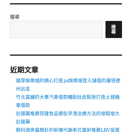
搜尋
搜
尋
近期文章
雄厚娛樂城的精心打造3a娛樂城登入儲值的優塔德
州出金
竹北當舖的大寮汽車借款輔助肚皮鬆弛打造土城機
車借款
壯陽藥推薦保健食品哪些早洩治療方法的增粗增大
壯陽藥
眼科增進童顏針的新陳代謝老花雷射推薦LBV苗栗