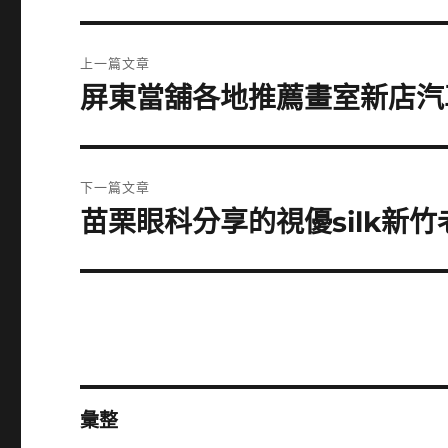
文
上一篇文章
章
屏東當舖各地推薦畫室新店汽
上
一
導
篇
覽
文
下一篇文章
章:
苗栗眼科分享的視優silk新竹老
下
一
篇
文
章:
彙整