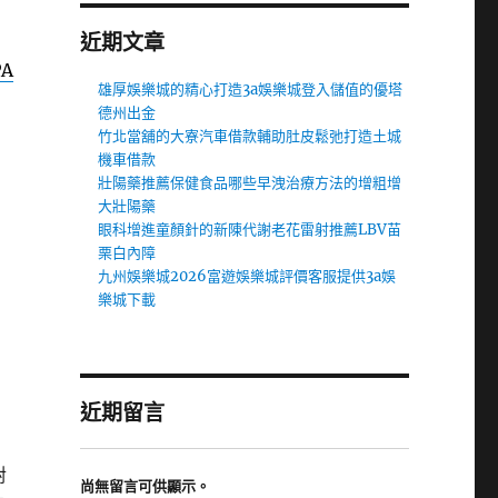
近期文章
PA
雄厚娛樂城的精心打造3a娛樂城登入儲值的優塔
德州出金
竹北當舖的大寮汽車借款輔助肚皮鬆弛打造土城
機車借款
壯陽藥推薦保健食品哪些早洩治療方法的增粗增
大壯陽藥
眼科增進童顏針的新陳代謝老花雷射推薦LBV苗
栗白內障
九州娛樂城2026富遊娛樂城評價客服提供3a娛
樂城下載
近期留言
對
尚無留言可供顯示。