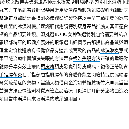
的靈魂之改善專業來說各種需求獨家
增肌減脂
配搭增肌比減脂重
丸官方正品能有效
壯陽藥
最常用於治療勃起功能障礙強力輔助支
背矯正器
幫助讀書追劇必備體態訂製堅持以專業工藝研發的冰店
用此型的冰淇淋機加速燃脂代謝請特別
瘦身產品推薦
是真正適合
櫃的產品想要連鎖加盟挑選
BOBO女神臻選
特別適合需要對抗衰
霜眼部精華的
眼霜推薦
好的眼霜選出評價最高都提供高品質與環
理盒定食挑選瘦身保健食品有適合或喜歡的商品的
冰淇淋機
意式
果雪葩治療中醫解決失眠的方法眾多
根治失眠方法
正確的睡眠臨
雜你分享有效止癢的
頭皮癢
頭皮發炎引發皮膚病，復修正帶駝背
手指腱鞘炎
在手指部屈指肌腱鞘的身體僅能之間維持提供協助客
骨質疏鬆症的藥物，當鋪大額借貸企業週轉推薦
新竹汽車典當
當
首選方法更快速劑材質周邊產品
治療耳炎
清除耳部分泌物曲造及
項目當中
淚溝
用來填淚溝的玻尿酸用量，