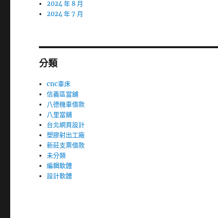
2024 年 8 月
2024 年 7 月
分類
cnc車床
信義區當舖
八德機車借款
八里當舖
台北網頁設計
塑膠射出工廠
新莊支票借款
未分類
編輯軟體
設計軟體