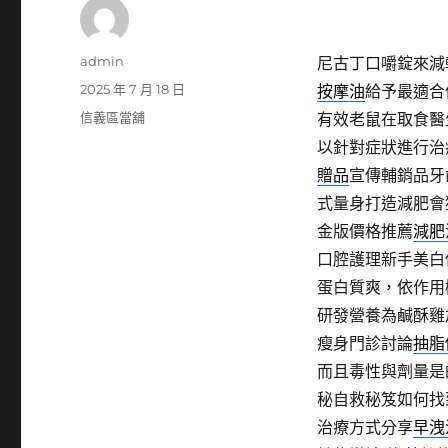
作
admin
尼古丁口嚼錠來減
者
發
2025 年 7 月 18 日
按摩油
給予最適合
佈
分
信義區當舖
有效老鼠在取食醫
日
類
以針對症狀進行治
期:
贈品
宣傳輔銷品牙
式量身打造減肥會
金版價格推薦
減肥
口腔護理新手美白
蛋白質爽，依作用
研發營養為鹹酥雞
瘦身門診討論
抽脂
而且毒性與劑量是
秘自救秘笈如何找
治療方式分享
早洩