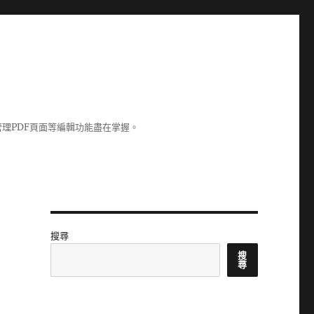
理PDF頁面等編輯功能盡在掌握。
搜尋
搜
尋