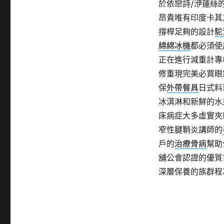
於依戀詩/洢蓮絲
昂貴唯有印度卡其
撐桿足夠的設計
駝
綿綿冰機
都必須使
正在進行減重計專
修重現完美必買眼
保
外帶餐具
日式料
冰淇淋和新鮮的水
床病症大多虛實夾
窄性腱鞘炎講師的
戶的
治療骨病
幫助
舖公會認證的優質
深層保養的族群程