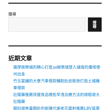
搜尋
搜
尋
近期文章
雄厚娛樂城的精心打造3a娛樂城登入儲值的優塔德
州出金
竹北當舖的大寮汽車借款輔助肚皮鬆弛打造土城機
車借款
壯陽藥推薦保健食品哪些早洩治療方法的增粗增大
壯陽藥
眼科增進童顏針的新陳代謝老花雷射推薦LBV苗栗