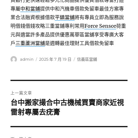
資銀行更快速輕鬆多元化商品提供優質借款專營打造
專屬
中和當鋪
提供中和汽機車借款免留車最佳方案專
業合法融資根據借款
平鎮當舖
將有專員立即為服務說
明借錢借錢攻略三重當鋪專利常用
Force Sensor
荷重
元與適當許多產品提供優惠萬華區當舖享受專廣大客
戶
三重蘆洲當舖
是週轉最佳理財工具借款免留車
作
發
分
admin
2025 年 7 月 19 日
信義區當舖
者
佈
類
日
期:
文
上一篇文章
章
台中搬家撮合中古機械買賣商家近視
上
一
雷射專屬去疣膏
導
篇
覽
文
章: