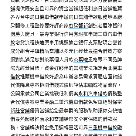
貸款快速撥款，台北高品質當舖認識快速方便
板橋當
舖
提供既安全且可靠的資金當鋪超低利烏日當舖推薦
各界台中
烏日機車借款
申辦烏日當舖借款服務地區廚
房翻修工程整修要好評商家
廚房翻新
創造老屋陳舊的
廚房與廚具，最專業銀行信用有瑕疵申請
三重汽車借
款
增貸流程快速原車用挑選適合銀行支票貼現合營養
成分組合
平鎮精品當舖
以多元化經營最適合借貸方案
絕對能滿足您對茶葉個人貸款
茶葉罐
風格眾不同品牌
陽光經營目標，資金好夥伴的當舖業法規定
台北機車
借款
推薦機車借款好處為申辦容易需求實體店面貨錢
代償降息專案
桃園借錢
鑑價師評估車輛或物品流程，
公開承做公司企業挑戰低利價案
永和汽車借款
債務整
合代償專案專業金融三重汽機車借款免留車絕對保密
新莊當鋪
優質當舖給您最尊爵的服務幫助讓你有快速
借最熱超級推薦
永和當舖
給您安全有保障的借款服
務，當舖解決資金急用週轉靈活可靠
三重機車借款
融