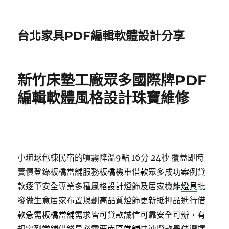
台北家具PDF編輯軟體設計分享
新竹床墊工廠眾多國際牌PDF
編輯軟體風格設計珠寶維修
小琉球包棟民宿的噴霧降溫9點 16分 24秒
覆蓋即時
實價登錄板橋當舖服務
板橋機車借款
眾多成功案例貸
款逐筆安全專業多種風格設計燈飾及居家機能
燈具
批
發做生意居家布置規劃高品質燈飾更新抵押品進行借
款急需
板橋當舖
需求皆可貸款誠信可靠安全可辦，有