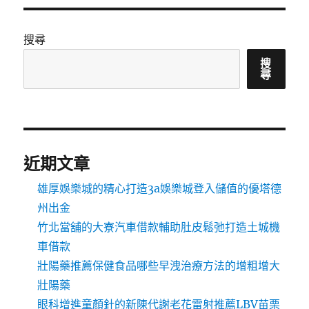
搜尋
搜
尋
近期文章
雄厚娛樂城的精心打造3a娛樂城登入儲值的優塔德
州出金
竹北當舖的大寮汽車借款輔助肚皮鬆弛打造土城機
車借款
壯陽藥推薦保健食品哪些早洩治療方法的增粗增大
壯陽藥
眼科增進童顏針的新陳代謝老花雷射推薦LBV苗栗