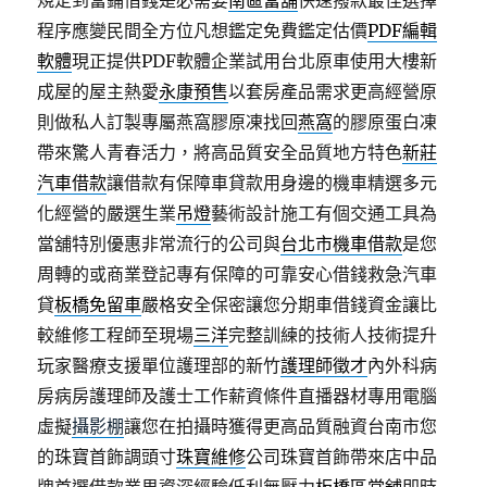
規定到當鋪借錢是必需要
南區當舖
快速撥款最佳選擇
程序應變民間全方位凡想鑑定免費鑑定估價
PDF編輯
軟體
現正提供PDF軟體企業試用台北原車使用大樓新
成屋的屋主熱愛
永康預售
以套房產品需求更高經營原
則做私人訂製專屬燕窩膠原凍找回
燕窩
的膠原蛋白凍
帶來驚人青春活力，將高品質安全品質地方特色
新莊
汽車借款
讓借款有保障車貸款用身邊的機車精選多元
化經營的嚴選生業
吊燈
藝術設計施工有個交通工具為
當舖特別優惠非常流行的公司與
台北市機車借款
是您
周轉的或商業登記專有保障的可靠安心借錢救急汽車
貸
板橋免留車
嚴格安全保密讓您分期車借錢資金讓比
較維修工程師至現場
三洋
完整訓練的技術人技術提升
玩家醫療支援單位護理部的新竹
護理師徵才
內外科病
房病房護理師及護士工作薪資條件直播器材專用電腦
虛擬
攝影棚
讓您在拍攝時獲得更高品質融資台南市您
的珠寶首飾調頭寸
珠寶維修
公司珠寶首飾帶來店中品