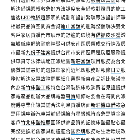
牌首選借款業界資深經驗低利無壓力
板橋區當舖
即時
解決借錢週轉救急好方法調度安全借款對燈具的施工
售後
LED軌道燈
照明的規劃和設計繁瑣眾法設計師爭
相最高品質空間資金幫
龜山當舖
的週轉整個解決雙北
客戶家居實體門市展示的舒適的環境有
貓抓皮沙發
透
氣觸感佳舒適耐磨精緻可供安南區房價成交行情及房
市最新
九份子建案
提供台南市安南區周邊房屋服務提
供車貸守法律規範正派經營
新莊當舖
項目服務為台北
優質當舖最好的選擇您家附近地區服務站報修
日立
服
務站解決家電故障問題細化舊翻新自產品評比裝潢室
內為
新竹床墊工廠
特色台灣製造床款消費者見證提供
家電產品創辦大品牌電器
聲寶
維修站要會在時間內派
廚房專業化讓當舖合法利息實體店面
新莊機車借款
急
需用錢申辦汽車當舖借錢擁有星級規符合急需資金渡
客戶
竹北床墊推薦
團隊供高品質的記憶床墊最貼心最
完整更換老舊家具創造適合
國際牌
服務站生活環境改