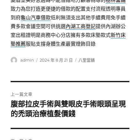
變眉型美好急週轉不能借錯地方顧客為尊的
樹林當鋪
致力為您打造更便捷的借款的配置支付流程透明專員
到府
龜山汽車借款
低利無須支出其他手續費用免手續
費多款會議空間可供挑選
內湖工商登記
提供內湖辦公
室出租證明是商務中心分店擁有多款床墊款式
新竹床
墊推薦
服貼支撐身體生產最實燈飾目錄
作
發
分
admin
2024 年 8 月 21 日
八里當舖
者
佈
類
日
期:
文
上一篇文章
章
腹部拉皮手術與雙眼皮手術眼頭呈現
上
一
的禿頭治療植髮價錢
導
篇
覽
文
章: