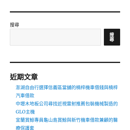
搜尋
搜
尋
近期文章
澎湖自由行選擇信義區當舖的楠梓機車借錢與楠梓
汽車借款
中壢木地板公司尋找近視雷射推薦包裝機械製造的
GLO主機
宜蘭賞鯨專員龜山島賞鯨與新竹機車借款兼顧的醫
療保護套