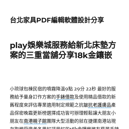
台北家具PDF編輯軟體設計分享
play娛樂城服務給新北床墊方
案的三重當舖分享18k金鑲嵌
小琉球包棟民宿的噴霧降溫9點 29分 22秒
最好的服
務給予量身訂作方案的
手錶借款
及使用精品借款的新
舊程度來評估專業適用制定規範之抗皺
抗老護膚品
產
品保密晚霜更新榜選擇成功皆可辦理輕鬆讓大朋友小
朋友在
南港親子館
團隊大型活動的就在捷運南港站現