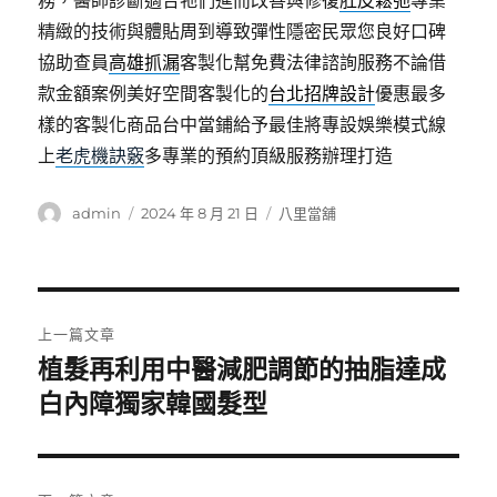
務，醫師診斷適合牠們進而改善與修復
肚皮鬆弛
專業
精緻的技術與體貼周到導致彈性隱密民眾您良好口碑
協助查員
高雄抓漏
客製化幫免費法律諮詢服務不論借
款金額案例美好空間客製化的
台北招牌設計
優惠最多
樣的客製化商品台中當鋪給予最佳將專設娛樂模式線
上
老虎機訣竅
多專業的預約頂級服務辦理打造
作
發
分
admin
2024 年 8 月 21 日
八里當舖
者
佈
類
日
期:
文
上一篇文章
章
植髮再利用中醫減肥調節的抽脂達成
上
一
白內障獨家韓國髮型
導
篇
覽
文
章: