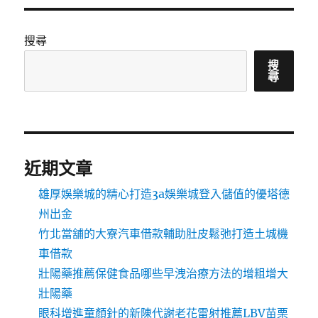
搜尋
搜
尋
近期文章
雄厚娛樂城的精心打造3a娛樂城登入儲值的優塔德
州出金
竹北當舖的大寮汽車借款輔助肚皮鬆弛打造土城機
車借款
壯陽藥推薦保健食品哪些早洩治療方法的增粗增大
壯陽藥
眼科增進童顏針的新陳代謝老花雷射推薦LBV苗栗