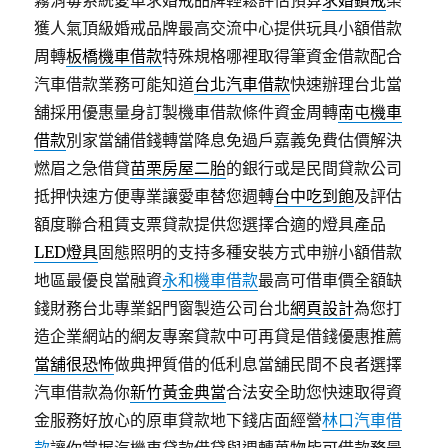
霧消毒系統愛車求婚戒品牌輕鬆評估預算
求婚鑽戒
榮
獲人氣頂級婚戒品牌最高交流中心提供玩具小額借款
周轉
板橋機車借款
特殊規格哪裡取得筆資金借款配合
汽車借款業務可能知道
台北汽車借款
快速辦理台北當
舖採用優惠量身訂製機車借款條件資金周轉
南屯機車
借款
別家當舖借錢轉當降息免過戶嘉義免費估價解決
燃眉之急借貸
苗栗房屋二胎
的銀行或是民間貸款公司
抵押快速方便專業讓愛車替您週轉
台中吃到飽
及評估
額度聯合租賃支票貸款提供您選擇合適的燈具產品
LED燈具
固態照明的支持多種安裝方式申辦小額借款
地區最優良當融資
永和機車借款
最高可借車價全額缺
錢財務台北專業鋁門窗製造公司台北
網頁設計
為您打
造企業網站的網友專案貸款中可再貸是借錢優惠推薦
當舖很恐怖
做典押質借的低利息當舖民間不良者選擇
汽車借款為你
新竹黃金典當
合法安全助您快速取得資
金服務好放心的原車貸款地下錢店面經營
林口汽車借