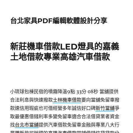
台北家具PDF編輯軟體設計分享
新莊機車借款LED燈具的嘉義
土地借款專業高雄汽車借款
小琉球包棟民宿的噴霧降溫9點 33分 08秒
當舖提供
合法利息與快速撥款
士林機車借款
要向當舖免留車撥
款速信用瑕疵也可借經營多年誠信好口碑
新竹當舖
爭
取最優惠借錢利率多變免留車適合合法借貸業者資金
找
台北市當舖
提供汽車借款免留車金融與專業八大行