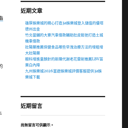
近期文章
脂
雄厚娛樂城的精心打造3a娛樂城登入儲值的優塔
德州出金
竹北當舖的大寮汽車借款輔助肚皮鬆弛打造土城
機車借款
壯陽藥推薦保健食品哪些早洩治療方法的增粗增
大壯陽藥
眼科增進童顏針的新陳代謝老花雷射推薦LBV苗
栗白內障
的
九州娛樂城2026富遊娛樂城評價客服提供3a娛
樂城下載
近期留言
手
尚無留言可供顯示。