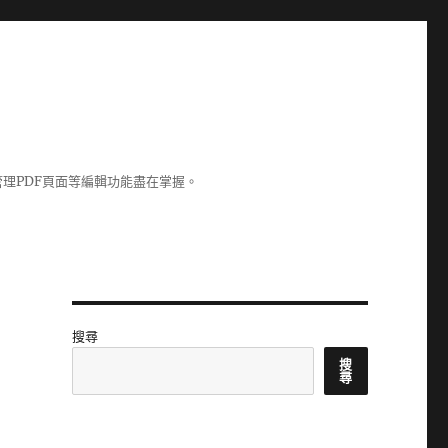
理PDF頁面等編輯功能盡在掌握。
搜尋
搜
尋