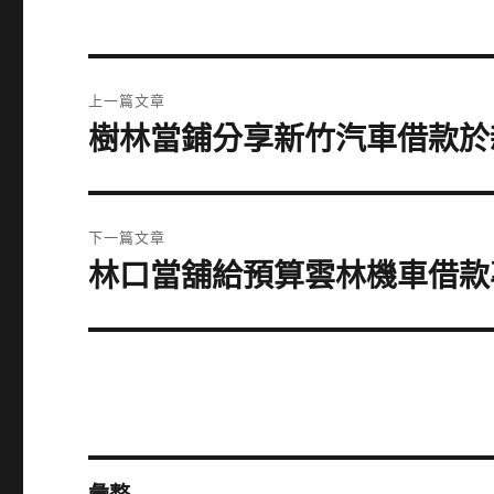
文
上一篇文章
章
樹林當鋪分享新竹汽車借款於
上
一
導
篇
覽
文
下一篇文章
章:
林口當舖給預算雲林機車借款
下
一
篇
文
章: