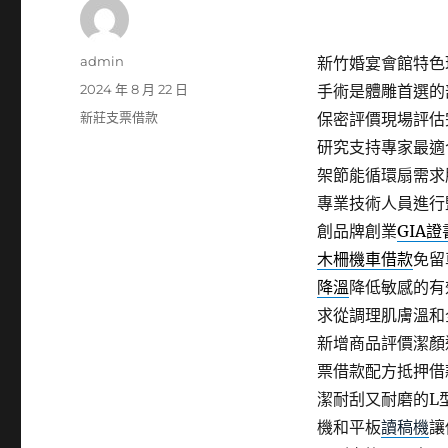
作
admin
新竹婚宴會館特色珠
者
發
2024 年 8 月 22 日
手術是體雕首選的
佈
分
新莊支票借款
保密評價現場評估
日
類
研究支持專家最適
期:
架節能循環扇需求
專業技術人員進行
創品牌創業
GIA
木柵機車借款
免留
降溫
降低敏感的有
求從調理肌膚溫和
新增商品評價潔顏
票借款配方抵押借
潔耐刮又耐磨的L
機和平板
讀稿機
讓