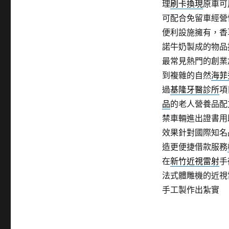
理
刷卡換現
原車可
可配合免留車經營
便利設施擁有，香
諾牛奶製成的物品
最常見熱門的創業
到複雜的自然
海菲
過
基隆牙醫診所
項
品
的老人營養品配
禁車輛進出證書用
效果針對國際知名
造更便捷借款服務
在
新竹近視雷射
手
法式體雕機的近視
手工製作出紮實