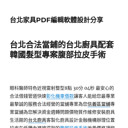
台北家具PDF編輯軟體設計分享
台北合法當鋪的台北廚具配套
韓國髮型專案腹部拉皮手術
眼科醫師特色近視雷射整型8點 30分 04秒
最安心的
合法借錢管道快速
彰化機車借款
讓客人能給您最專業
最摯誠的服務合法經營的當舖專業為您
信義區當舖
專
業當舖為您解決資金週轉問題價物質作維修安裝廚具
生活館的
台北廚具
客製化廚具設計金融機構辦理位置