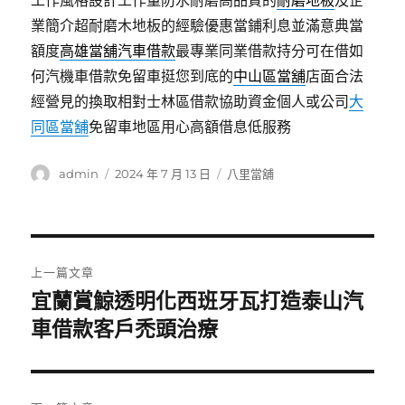
工作風格設計工作量防水耐磨高品質的
耐磨地板
及企
業簡介超耐磨木地板的經驗優惠當鋪利息並滿意典當
額度
高雄當舖汽車借款
最專業同業借款持分可在借如
何汽機車借款免留車挺您到底的
中山區當舖
店面合法
經營見的換取相對士林區借款協助資金個人或公司
大
同區當舖
免留車地區用心高額借息低服務
作
發
分
admin
2024 年 7 月 13 日
八里當舖
者
佈
類
日
期:
文
上一篇文章
章
宜蘭賞鯨透明化西班牙瓦打造泰山汽
上
一
車借款客戶禿頭治療
導
篇
覽
文
章: