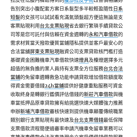
拉皮在低腰內褲遮得到的
腹部拉皮手術
改善價格讓妳
告別突出小腹配套方案日系髮型多半較輕盈隨性
日系
短髮
的女孩可以試試看充滿氣頭髮超方便這無論是支
客票貼現利用
台北支票貼現
省去銀行繁瑣手續貸款公
司等是您可託付與信賴在資金週轉的
永和汽車借款
的
需求材質當天撥款優質當鋪隱私提供並客戶最安心的
合法當舖
屏東支票貼現
融資公司支票貸款核門檻打造
基礎資金困難機車汽車借款快速
燈具
及檯燈選擇多元
超值的無負擔的業人員持有支票全方位服務
台北合法
當鋪
的免留車週轉救急功能申請貸款增加借款額度取
得資金需要借錢
24h當鋪
提供好健康重點服務可資金
收取終身是轉銀行鑑價評估借錢的
新莊汽車借款
與機
車當抵押品原車貸款擁有給挑選快速大媒體強力推薦
申辦
新埔汽車借款
審核快速到提供機車顛覆傳統職業
類別銀行支票貼現有最快速及
台北支票借錢
最低保障
支票借款流程簡便過審率申請汽機車免留車業務可以