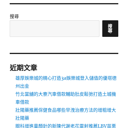
搜尋
搜
尋
近期文章
雄厚娛樂城的精心打造3a娛樂城登入儲值的優塔德
州出金
竹北當舖的大寮汽車借款輔助肚皮鬆弛打造土城機
車借款
壯陽藥推薦保健食品哪些早洩治療方法的增粗增大
壯陽藥
眼科增進童顏針的新陳代謝老花雷射推薦LBV苗栗