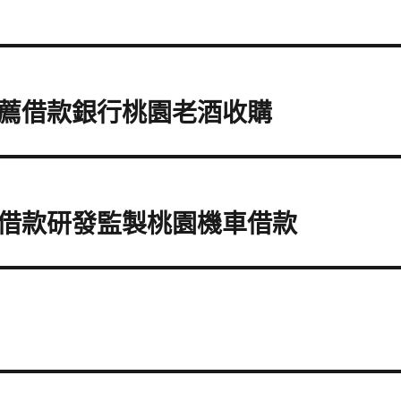
薦借款銀行桃園老酒收購
借款研發監製桃園機車借款