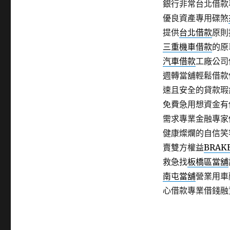
銀行非常台北借款
優良資產專用碟煞
提供
台北借款
原則
三重機車借款
的原
汽車借款
工廠公司
週轉當舖輕鬆借款
速且安全的貸款瑕
免費急用想資金有
需求專業金融專家
健康燦爛的自信笑
賣雙方權益
BRAK
救急找
板橋區當舖
南屯當舖
營業用車
心借款專業借錢融