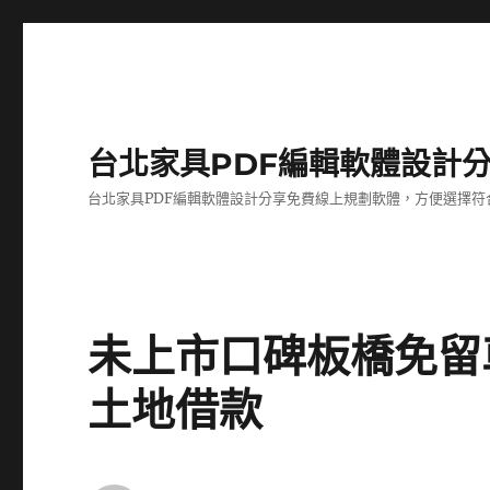
台北家具PDF編輯軟體設計
台北家具PDF編輯軟體設計分享免費線上規劃軟體，方便選擇符
未上市口碑板橋免留
土地借款