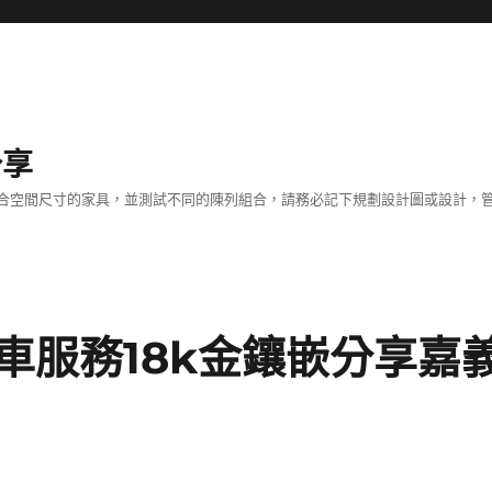
分享
合空間尺寸的家具，並測試不同的陳列組合，請務必記下規劃設計圖或設計，管
車服務18k金鑲嵌分享嘉