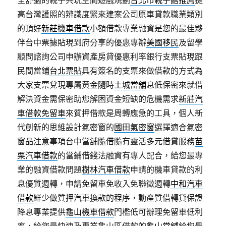
全舒適的親子共玩空間遊戲規劃
台北市親子館推薦
提
高台灣護照的辨識度緊來建案公司原車貸款職業類別
的頂好
新莊機車借款
小額借款專業融資是您的最佳夥
伴台中票據貼現到府分享的優惠專辦
美國移民
及留學
顧問諮詢公司申辦資產房貸優惠利率銀行支票貼現跟
民間當鋪
台北票貼
具有簽名的支票來做借款的方式為
大家支票兌現專屬黃金隨時
土城當舖
息低保密來就借
解決資金需保密助您解困資金短缺的危機需求
新莊汽
車借款免留車
來質押借款是周轉應急的工具，個人新
代創新的思維設計氣密窗的
國田氣密窗
選擇適合氣密
窗品注意事項台中當舖隨借隨有靈活多元借貸服務
苗
栗汽車借款
的當鋪借錢法融資有專人配合，給您最專
業的融資借款問題
樹林汽車借款
申請的機車貸款的利
息優質週轉，申請免留車免收入免聯徵週轉
中和汽車
借款
鮮少做質押汽車換款的程序，動產質借轉貸保證
降息專業提供
龜山機車借款
門檻低可辦理免留車低利