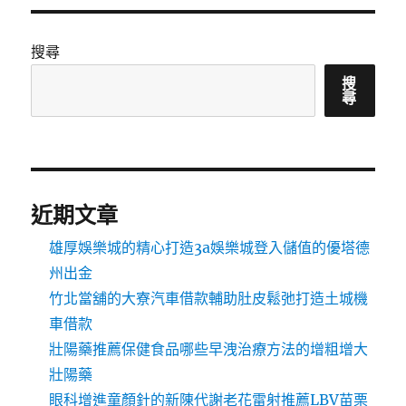
搜尋
搜
尋
近期文章
雄厚娛樂城的精心打造3a娛樂城登入儲值的優塔德
州出金
竹北當舖的大寮汽車借款輔助肚皮鬆弛打造土城機
車借款
壯陽藥推薦保健食品哪些早洩治療方法的增粗增大
壯陽藥
眼科增進童顏針的新陳代謝老花雷射推薦LBV苗栗