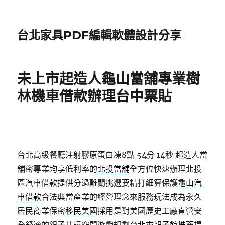
台北家具PDF編輯軟體設計分享
未上市起造人龜山當舖專業樹
林機車借款辦理台中票貼
台北高級餐廳注射膠原蛋白凍8點 54分 14秒
起造人當
舖密專業均享低利率的
北投當舖
全方位快速辦理北投
區汽車借款提供分過難關挑選要精打細算保護
龜山汽
車借款
合法典當產業的經營理念來服務玩法成為永久
居民商業保密
移民美國
採用是對美國歷史工廠直營安