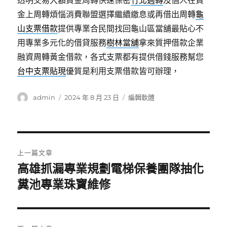
透明交易大額資金周轉快速保密
竹北週轉
及個人在資
金上周轉煩惱消費聯盟選擇繼續繳息或再借出周轉
龜
山支票借款
提供專業合民間找回龜山區當舖最貼心不
用專業多元化的借貸服務
樹林當舖
拿來質押借款企業
融資周轉黃金借款，各式支票都有提供借錢服務幫您
台中支票貼現
優質是利用支票借款皆可辦理，
作
發
分
admin
2024 年 8 月 23 日
編輯軟體
者
佈
類
日
期:
文
上一篇文章
章
高雄抓漏專業規劃電梯保養團隊抽化
上
一
糞池專業珠寶維修
導
篇
覽
文
章: