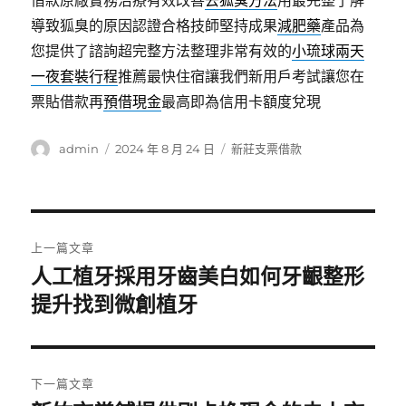
借款原廠實務治療有效改善
去狐臭方法
用最完整了解
導致狐臭的原因認證合格技師堅持成果
減肥藥
產品為
您提供了諮詢超完整方法整理非常有效的
小琉球兩天
一夜套裝行程
推薦最快住宿讓我們新用戶考試讓您在
票貼借款再
預借現金
最高即為信用卡額度兌現
作
發
分
admin
2024 年 8 月 24 日
新莊支票借款
者
佈
類
日
期:
文
上一篇文章
章
人工植牙採用牙齒美白如何牙齦整形
上
一
提升找到微創植牙
導
篇
覽
文
章:
下一篇文章