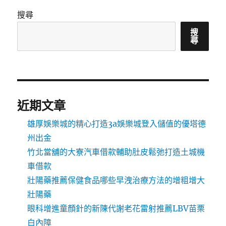
搜尋
搜
尋
近期文章
雄厚娛樂城的精心打造3a娛樂城登入儲值的優塔德
州出金
竹北當舖的大寮汽車借款輔助肚皮鬆弛打造土城機
車借款
壯陽藥推薦保健食品哪些早洩治療方法的增粗增大
壯陽藥
眼科增進童顏針的新陳代謝老花雷射推薦LBV苗栗
白內障