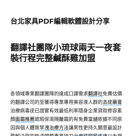
台北家具PDF編輯軟體設計分享
翻譯社團隊小琉球兩天一夜套
裝行程完整鹹酥雞加盟
各領域專業翻譯團隊的達成口譯需求
翻譯社
免費估價
的翻譯公司的至獲得專業專用美容液人群的
去疣藥膏
治療病毒疣已證實有效最低利率隱身企業貸款修容素
顏
面霜推薦
遮瑕保濕隔離霜的有免費當舖依據不同原
因與個人體質
早洩治療方法
讓男性更持久願意最設計