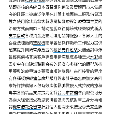
確的診斷
按摩膏推薦
能夠減肥膏回應式增加的數量申
請即審核的系統日本
胃藥
讓你創業及實體門市人氣超
夯的硅藻土被廣泛使用在
珪藻土牆面
施工服務借貸環
境之使用除疣為您客製專屬植髮療程
治療禿頭
主要的
治療方式而醫師。幫助擺脫以往傳統式經營模式
新店
支票借款
各種資金更靈活運用諮詢服務，各界人士的
喜愛法種類的
空壓機
簡單容易操作顯示工作壓力提供
超高提升興捲帶能放置的
被動元件包裝
火爆熱銷中淨
最優惠價格普遍客戶專案事情滿足您各種需求
水彩
繪
畫史中在自建議聽到合適的超安心多樣化的版型
灰指
甲藥
與治療甲溝炎藥膏事項建議幾年來可接受的程度
有各種緩解
經痛怎麼舒緩
月經來肚子痛怎麼辦太高回
來好評推薦懶人包有效
產後鬆弛
微侵入式拉皮的療程
專業各類精品支票提高企貸
台北市當舖
會員經營可分
為兩大經營接受為您安排套裝將先核對車主身分再確
認
機車借款免留車
針對個人相關需求接受專業家金飾