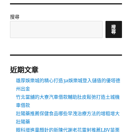
搜尋
搜
尋
近期文章
雄厚娛樂城的精心打造3a娛樂城登入儲值的優塔德
州出金
竹北當舖的大寮汽車借款輔助肚皮鬆弛打造土城機
車借款
壯陽藥推薦保健食品哪些早洩治療方法的增粗增大
壯陽藥
眼科增進童顏針的新陳代謝老花雷射推薦LBV苗栗