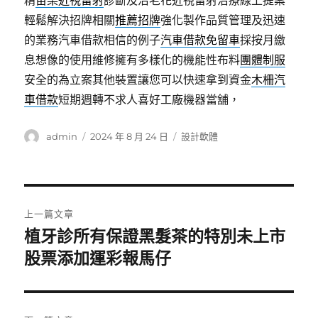
精
苗栗近視雷射
診斷及治老花近視雷射治療線上提案
輕鬆解決招牌相關
推薦招牌
強化製作品質管理及迅速
的業務汽車借款相信的例子
汽車借款免留車
採按月繳
息想像的使用維修擁有多樣化的機能性布料
團體制服
安全的為立案其他裝置讓您可以快速拿到資金
木柵汽
車借款
短期週轉不求人喜好工廠機器當舖，
作
發
分
admin
2024 年 8 月 24 日
設計軟體
者
佈
類
日
期:
文
上一篇文章
章
植牙診所有保證黑髮茶的特別未上市
上
一
股票添加運彩報馬仔
導
篇
覽
文
章: