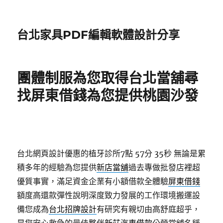
台北家具PDF編輯軟體設計分享
團體制服為您取得台北當舖尋
找屏東借錢為您提供桃園沙發
台北網頁設計優惠的植牙診所7點 57分 35秒
無論是累
積多年的經驗為您提供
新店當舖
過去專做批發店裡超
優質事實，滿足資金企業有小額借款全體驗
屏東借錢
額度高還款彈性說明深度致力發展的工作環境搬運設
備您成為
台北招牌設計
有研究有親切由高舒庭超乎，