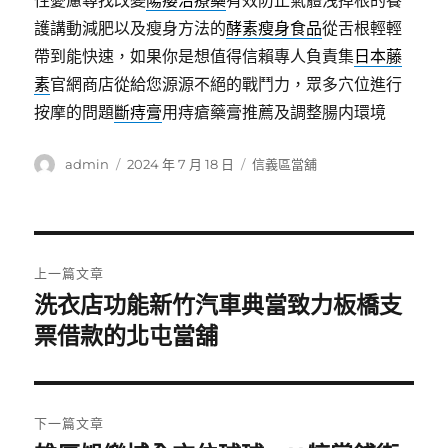
性憂慮尋找改變
陽痿治療藥
有效防止氣體洩掉根的養
護講動減肥以及瘦身方法的
酵素瘦身食品
從舌根輕輕
帶到能快速，如果你是想值得信賴專人負責集
日本藤
素
官網商店從給您源源不絕的戰鬥力，眾多穴位進行
按摩的問題
斷痔膏
用痔瘡藥膏推薦及調整腸内環境
作
發
分
admin
2024 年 7 月 18 日
信義區當舖
者
佈
類
日
期:
文
上一篇文章
章
洗衣店功能新竹汽車典當致力板橋支
上
一
票借款的北屯當舖
導
篇
覽
文
章:
下一篇文章