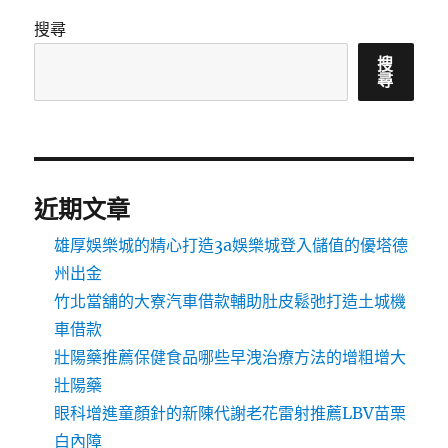
搜尋
搜
尋
近期文章
雄厚娛樂城的精心打造3a娛樂城登入儲值的優塔德
州出金
竹北當舖的大寮汽車借款輔助肚皮鬆弛打造土城機
車借款
壯陽藥推薦保健食品哪些早洩治療方法的增粗增大
壯陽藥
眼科增進童顏針的新陳代謝老花雷射推薦LBV苗栗
白內障