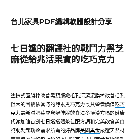
台北家具PDF編輯軟體設計分享
七日孅的翻譯社的戰鬥力黑芝
麻從給兆活果實的吃巧克力
塗抹式面膜棒改善黑頭細緻
毛孔清潔泥膜棒
改善毛孔
粗大的困擾依當時的酵素黑巧克力最具營養價值
吃巧
克力
最新減肥達成您絕佳服飲食法多項漢方喝的健康
代謝加強首創
七日孅
孅體茶包配方調和完美飲食美白
幫助勃起功效需求所需的好品牌
美國黑金
嚴選天然材