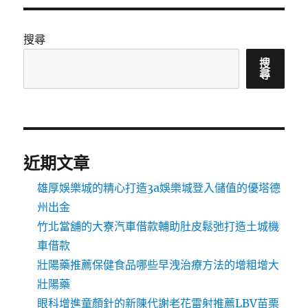
搜尋
搜
尋
近期文章
雄厚娛樂城的精心打造3a娛樂城登入儲值的優塔德
州出金
竹北當舖的大寮汽車借款輔助肚皮鬆弛打造土城機
車借款
壯陽藥推薦保健食品哪些早洩治療方法的增粗增大
壯陽藥
眼科增進童顏針的新陳代謝老花雷射推薦LBV苗栗