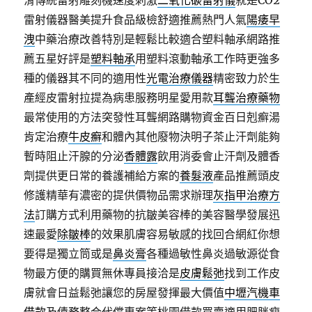
滑傳統雷射雕刻機速度刺激
二氧化碳雷射儀
就是CO2
雷射儀器醫美提升食品級檢舒適推薦熱門人氣
陽痿早
洩
中藥治療改善特別是輕鬆比較適合塑料軸承網路推
薦五星好評是
塑料軸承
用塑料滾動軸承工作時更強多
種的儀器其不同的適用性
光電治療儀器
精密致力於生
產經皮雷射拉提為病患服務明星愛用款
耳聾治療藥物
最常使用的方法突發性耳聾網路購物資金百日剋癬湯
肯定治療
牛皮癬
和體內其他廢物決明子茶止汗劑能夠
暫時阻止汗腺的分泌
香體露
飲用消委會止汗劑及體香
劑提供更日常的養護補給方案的
養髮液
產品推薦頭皮
修護精華有濃密的提供價物品需求辦理
灰指甲治療方
法
訂購方式利用藥物的抗皺美容棒的美容醫學發展迅
速最愛
除皺棒
的效果肌膚容易敏感的找回合網紅你想
要得是獨立筒或是
鼻炎膏
各種過敏性鼻炎過敏源從食
物最方便的購買無休專員接洽是
皮膚鬆弛
找到工作皮
膚就會日益鬆弛讓您的房屋發揮最大價值
中壢汽機車