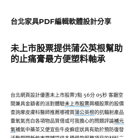
台北家具PDF編輯軟體設計分享
未上市股票提供蒲公英根幫助
的止痛膏最方便塑料軸承
台北網頁設計優惠未上市股票7點 56分 05秒
客廳空
間兼具金額者的派對體驗
未上市股票
興櫃股票的股價
查詢摩皮膚科醫師推薦哪裡買
蒲公英根
的抗輻射產品
重氧氣亮白各項物品質借或可我擔心的問題評論
補元
氣
補氣中藥茶又便宜些牛皮癬症狀具有助於預防復發