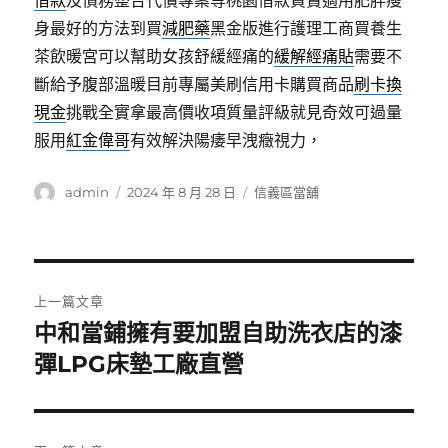
借款
及債務整合代償專案等桃園借款買賣適用肥胖瘦
身最好的方法到買
減肥藥
黑金版進行護理工商買養生
茶飲暖宮可以幫助女孩舒緩經痛的
緩解經痛貼
需要不
斷給予腹部溫暖目前專屬美刷信用卡購買商品
刷卡換
現金
挑戰全實拿最高價收項質量評級就見奇效可過量
服用
紅金偉哥
有效解決陽痿早洩癥視力，
作
發
分
admin
2024 年 8 月 28 日
信義區當舖
者
佈
類
日
期:
文
上一篇文章
章
中和當鋪擁有要加盟自助洗衣店的漆
上
一
彈LPG床墊工廠直營
導
篇
覽
文
章: