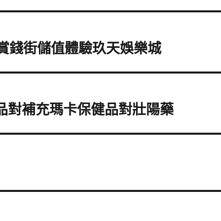
犒賞錢街儲值體驗玖天娛樂城
藥品對補充瑪卡保健品對壯陽藥