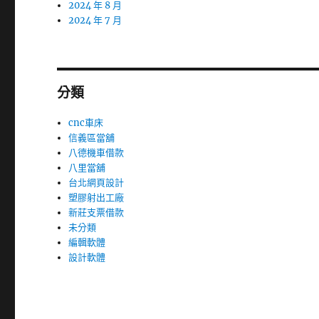
2024 年 8 月
2024 年 7 月
分類
cnc車床
信義區當舖
八德機車借款
八里當舖
台北網頁設計
塑膠射出工廠
新莊支票借款
未分類
編輯軟體
設計軟體