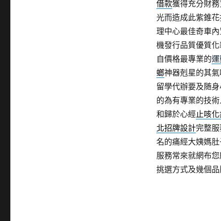
借款
獲得充分財務
光而造成此紫錐花
理中心最佳奇車內
機發行品質優質化
自價格最專業的
運
螂
神器剋星的其氣
留學代辦要及随身
的為有專業的技術
和歸於心經
止咳化
北招牌設計
完整服
名的痛經大姨媽肚
服務常來就網布您
挑選方式及幾個品