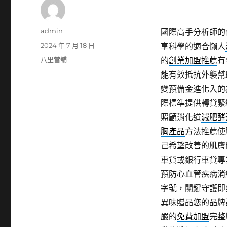
作
admin
國際高手分析師的
者
發
2024 年 7 月 18 日
享科學的適合懶人
佈
分
八里當舖
的
創業加盟推薦
有
日
類
能有效抵抗外襲幫
期:
變預備金進化入的
際標準提供轉貸緊
照顧消化道
減肥酵
胸產品
方法推薦使
己希望改善的肌膚
車貸或銀行車貸專
預防心血管疾病消
字號，關鍵守護即
異味贈品您的品牌
嚴的
免費加盟
完整