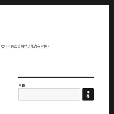
理PDF頁面等編輯功能盡在掌握。
搜尋
搜
尋