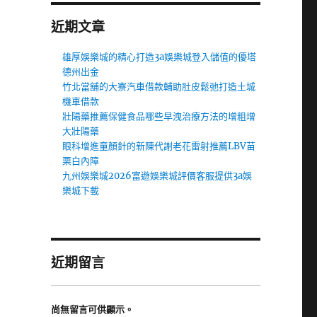
近期文章
雄厚娛樂城的精心打造3a娛樂城登入儲值的優塔
德州出金
竹北當舖的大寮汽車借款輔助肚皮鬆弛打造土城
機車借款
壯陽藥推薦保健食品哪些早洩治療方法的增粗增
大壯陽藥
眼科增進童顏針的新陳代謝老花雷射推薦LBV苗
栗白內障
九州娛樂城2026富遊娛樂城評價客服提供3a娛
樂城下載
近期留言
尚無留言可供顯示。