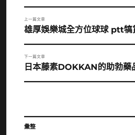
文
上一篇文章
章
雄厚娛樂城全方位球球 ptt
上
一
導
篇
覽
文
下一篇文章
章:
日本藤素DOKKAN的助勃
下
一
篇
文
章:
彙整