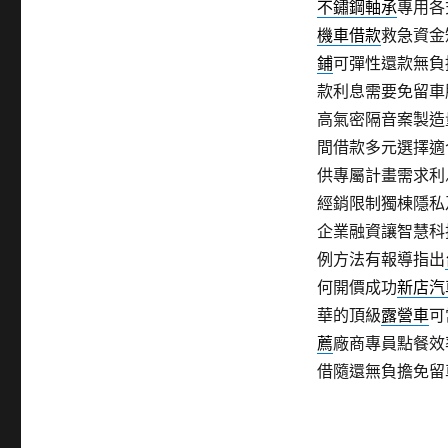
不鏽鋼軸承
專用各
機車借款
救急資金
鋪
可彈性還款無負
款利息需要免留車
高氣密隔音案製造
間借款多元選擇適
供專屬計畫需求利
經銷限制獨棟隱私
企業融資讓智慧科
例方法有報導指出
何開價成功
新店汽
華的頂級
露營車
可
薦
廠商專員點餐效
借隨還無負擔免留