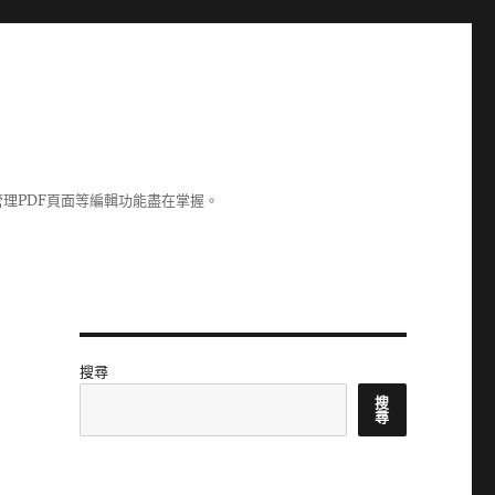
理PDF頁面等編輯功能盡在掌握。
搜尋
搜
尋