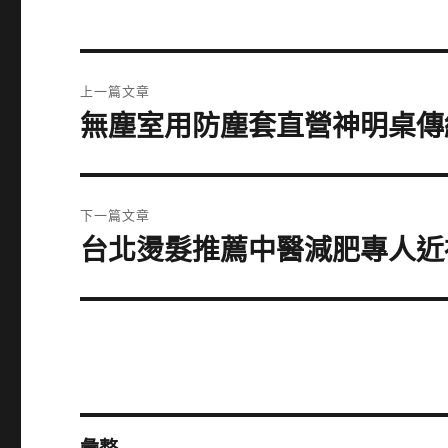
文
上一篇文章
章
無塵室用防塵套直營神明桌傳
上
一
導
篇
覽
文
下一篇文章
章:
台北燙髮推薦中醫減肥專人近
下
一
篇
文
章: