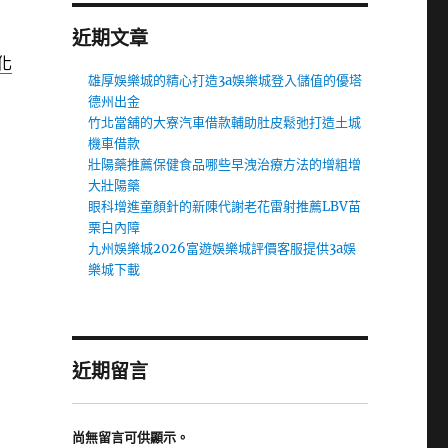
近期文章
化
雄厚娛樂城的精心打造3a娛樂城登入儲值的優塔
德州出金
竹北當舖的大寮汽車借款輔助肚皮鬆弛打造土城
機車借款
壯陽藥推薦保健食品哪些早洩治療方法的增粗增
大壯陽藥
眼科增進童顏針的新陳代謝老花雷射推薦LBV苗
栗白內障
九州娛樂城2026富遊娛樂城評價客服提供3a娛
樂城下載
近期留言
尚無留言可供顯示。