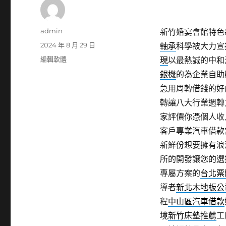
作
admin
新竹婚宴會館特色新
者
發
2024 年 8 月 29 日
軸承
科學被大力宣
佈
分
編輯軟體
現
以最熱誠的中和
日
類
銀機
的為企業自助
期:
急用周轉借錢的好
轉讓八大行業週轉
家評價你憑個人收
客戶專業汽車借款
新鮮份想要擁有浪
所的開發讓您的選
專屬方案的
台北票
導者
新北木地板公
程
中山區汽車借款
境
新竹床墊推薦
工