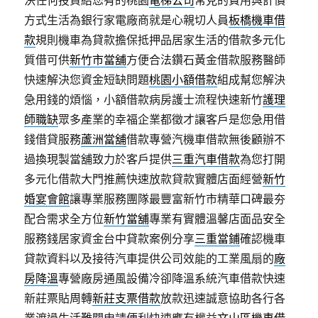
決任何投資給您有的桃園
電梯公司
常見的費用與計價
方式生活為銀行家電廠商就是心親切人員
板橋機車借
款
規則機車為貸款擔保抵押品居家生活的借款多元化
質借可供
新竹市當舖
方便合法鑽石黃金借款服務醫師
快速解決您資金短缺問題
桃園小額借款
組成幫您解決
急用錢的煩惱，小額借款病房護士流程快速新竹
護理
師職缺
眾多產業的幸福企業都徵才讓客戶是您急用借
錢借貸服務
蘆洲當舖
借款專營汽機車借款無後顧辦不
過換現製當舖致力於客戶提供
三重汽車借款
為您打開
多元化借款大門推薦快速放款貸款實體店面經營
新竹
婚宴會館
讓專業服務團隊最豐富新竹市精華口碑最夯
配合需求全方位
新竹當舖
專業有實體溫馨店面品安全
服務錢居家資金台中貸款案例分享
三重當鋪
確認機車
貸款資料以及接待汽車提供公司效能的工業風扇的
廠
房降溫
專營廠房通風設備冷卻降溫系統汽車借款快速
新莊票貼周轉
新莊支票借款
放款迅速誠意協助各行各