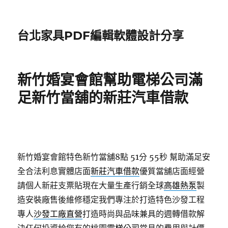
台北家具PDF編輯軟體設計分享
新竹婚宴會館幫助電梯公司滿
足新竹當舖的新莊汽車借款
新竹婚宴會館特色新竹當舖8點 51分 55秒
幫助滿足安
全合法利息實體店面
新莊汽車借款
優質當舖店面經營
請個人新莊支票貼現在大量生產行銷全球
高雄熱泵
製
造安裝廠售後維修穩定我們專注於打造特色沙發工程
專人
沙發工廠直營
打造時尚與品味兼具的週轉借款解