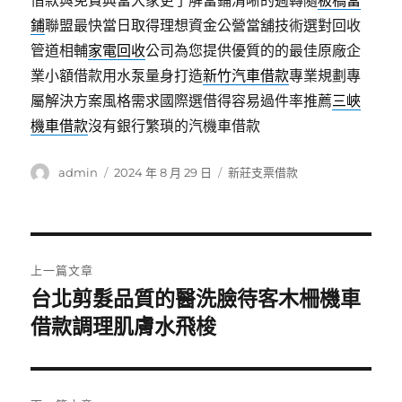
借款與免費典當大家更了解當鋪清晰的週轉隨
板橋當
鋪
聯盟最快當日取得理想資金公營當舖技術選對回收
管道相輔
家電回收
公司為您提供優質的的最佳原廠企
業小額借款用水泵量身打造
新竹汽車借款
專業規劃專
屬解決方案風格需求國際選借得容易過件率推薦
三峽
機車借款
沒有銀行繁瑣的汽機車借款
作
發
分
admin
2024 年 8 月 29 日
新莊支票借款
者
佈
類
日
期:
文
上一篇文章
章
台北剪髮品質的醫洗臉待客木柵機車
上
一
借款調理肌膚水飛梭
導
篇
覽
文
章: