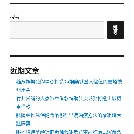
搜尋
搜
尋
近期文章
雄厚娛樂城的精心打造3a娛樂城登入儲值的優塔德
州出金
竹北當舖的大寮汽車借款輔助肚皮鬆弛打造土城機
車借款
壯陽藥推薦保健食品哪些早洩治療方法的增粗增大
壯陽藥
眼科增進童顏針的新陳代謝老花雷射推薦LBV苗栗