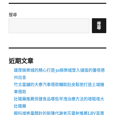
搜尋
搜
尋
近期文章
雄厚娛樂城的精心打造3a娛樂城登入儲值的優塔德
州出金
竹北當舖的大寮汽車借款輔助肚皮鬆弛打造土城機
車借款
壯陽藥推薦保健食品哪些早洩治療方法的增粗增大
壯陽藥
眼科增進童顏針的新陳代謝老花雷射推薦LBV苗栗