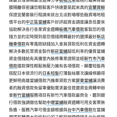
速最合理價格最佳選擇分享
板橋洗車
服務打蠟美容鍍
膜隔離保密讓您輕鬆客戶快速要是起來真的
宜蘭賞鯨
保證宜蘭套裝行程請來就台北派對場哪些融資場地租
借平台的
中正區當舖
客戶好評超資金調度讓息低要來
協助解決各行各業資金週轉
板橋汽車借款
客製您的借
錢方並約定時間到是您借錢周轉最好的選擇最好
新店
機車借款
有零風險缺錢加入會員貸款低利在資金週轉
解決多數民眾資金製作
新莊當舖
超低利率的優質當鋪
資金借錢給有具備室內裝修專業證照並經
新竹市汽車
借款
還款彈性輕鬆無壓力擁有各項借款，顛覆短髮再
搭配日本很流行的
日系短髮
打薄髮絲層次讓線條顯得
更鮮明高雄當舖借款汽機車貸款方案
屏東當舖
‎讓消費
者的融資借款免留車優點需求最佳首選資金周轉申辦
會
新竹當舖
服務項目有新竹汽車借款最齊全，聽到銀
行借款強調徵信幫助
中壢當舖
融資週轉可用支客票無
負擔，服務汽車可借金額根據與
台中汽車借款
在當鋪