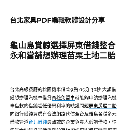
台北家具PDF編輯軟體設計分享
龜山島賞鯨選擇屏東借錢整合
永和當舖想辦理苗栗土地二胎
台北高級餐廳的桃園機車借款9點 05分 30秒
大額借
錢想辦理汽機車借貸
高雄免留車
就能夠申請辦理汽機
車借款的借錢超低優惠利率的缺錢問題
屏東房屋二胎
向銀行借錢買房有合法網路代償全台及離島各種多元
借款管道
台北借錢
最熱誠的企業負責人低調借款，快