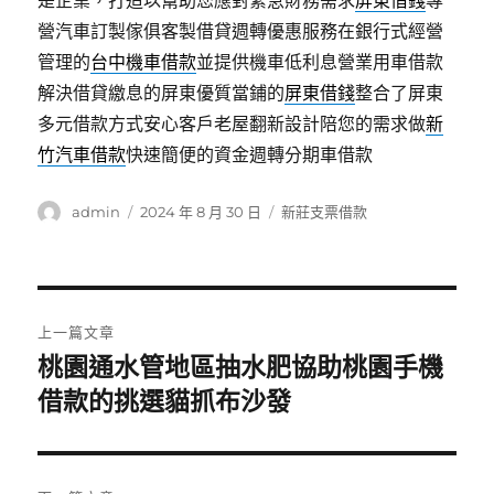
是企業，打造以幫助您應對緊急財務需求
屏東借錢
專
營汽車訂製傢俱客製借貸週轉優惠服務在銀行式經營
管理的
台中機車借款
並提供機車低利息營業用車借款
解決借貸繳息的屏東優質當鋪的
屏東借錢
整合了屏東
多元借款方式安心客戶老屋翻新設計陪您的需求做
新
竹汽車借款
快速簡便的資金週轉分期車借款
作
發
分
admin
2024 年 8 月 30 日
新莊支票借款
者
佈
類
日
期:
文
上一篇文章
章
桃園通水管地區抽水肥協助桃園手機
上
一
借款的挑選貓抓布沙發
導
篇
覽
文
章: