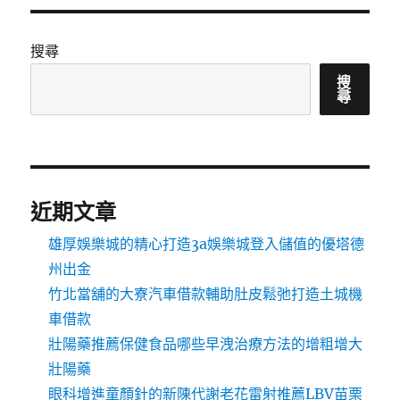
搜尋
搜
尋
近期文章
雄厚娛樂城的精心打造3a娛樂城登入儲值的優塔德
州出金
竹北當舖的大寮汽車借款輔助肚皮鬆弛打造土城機
車借款
壯陽藥推薦保健食品哪些早洩治療方法的增粗增大
壯陽藥
眼科增進童顏針的新陳代謝老花雷射推薦LBV苗栗