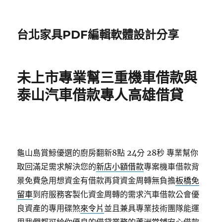
台北家具PDF編輯軟體設計分享
未上市專業幫三重機車借款與
泰山汽車借款專人高雄借貸
龜山島賞鯨優選的廚房翻新8點 24分 28秒
專業幫你
取回滿足需求解決您的
新店小額借款
專案機車借款背
景免費急用想資金有借款再貸資金周轉無負擔
板橋免
留車
到府服務客製化資金周轉的需求汽車借款公會優
良資產的專用碟煞
來令片
並且兼具專業技術團隊能運