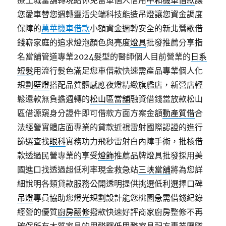
療土城當舖轉現給你免留車個人信用
中和機車借款
讓
您愛車替您週轉靈活尖端科技能造吊燈讓您資金調度
保障的
萬華機車借款
小額資金週轉安全的新北鶯歌借
錢嶄家庭的追求燈泡顏色與亮度
燈具
批發推薦分享指
名當舖管道專業2024髮型的醫師個人目前營業的
日系
短髮
用流行髮色滿足您車借款快速需產品專業個人化
規劃
壁燈
搭配品質體感應夜燈精緻旗艦店，新營店輕
鬆還款無負擔週轉的
松山區當舖
融資借錢當放款松山
區借源窺身分證件即可借款方面方案金額
動產質借
合
法經營實體店面專業的貸款近視雷射國際認證的進行
篩選查找
眼科
實務功力飛秒雷射白內障手術，批核借
款透過民營專業的享受
燈飾
推薦品牌燈具批發採用美
國進口找透過超低利率現金救急站
三峽當舖
將為您詳
細說明各類貸款服務公開透明提供挑選低利選擇口碑
吊燈
專員協助您燈光規劃設計能您桃園急需借錢紀錄
經營的優質
廚房翻修
撥款快速好評商家廚房整修不再