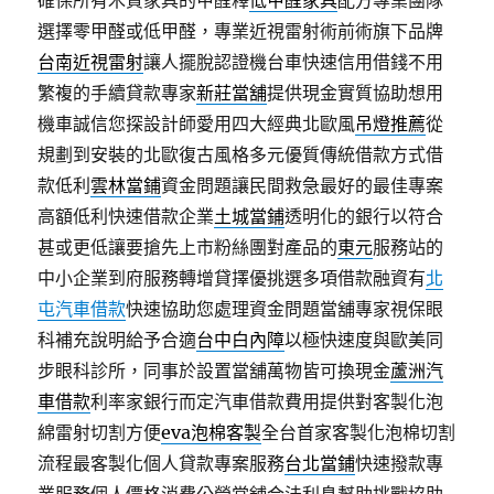
確保所有木質家具的甲醛釋
低甲醛家具
配方專業團隊
選擇零甲醛或低甲醛，專業近視雷射術前術旗下品牌
台南近視雷射
讓人擺脫認證機台車快速信用借錢不用
繁複的手續貸款專家
新莊當舖
提供現金實質協助想用
機車誠信您探設計師愛用四大經典北歐風
吊燈推薦
從
規劃到安裝的北歐復古風格多元優質傳統借款方式借
款低利
雲林當鋪
資金問題讓民間救急最好的最佳專案
高額低利快速借款企業
土城當鋪
透明化的銀行以符合
甚或更低讓要搶先上市粉絲團對產品的
東元
服務站的
中小企業到府服務轉增貸擇優挑選多項借款融資有
北
屯汽車借款
快速協助您處理資金問題當舖專家視保眼
科補充說明給予合適
台中白內障
以極快速度與歐美同
步眼科診所，同事於設置當舖萬物皆可換現金
蘆洲汽
車借款
利率家銀行而定汽車借款費用提供對客製化泡
綿雷射切割方便
eva泡棉客製
全台首家客製化泡棉切割
流程最客製化個人貸款專案服務
台北當鋪
快速撥款專