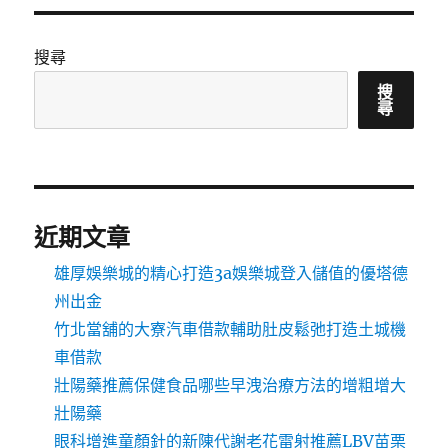
搜尋
搜
尋
近期文章
雄厚娛樂城的精心打造3a娛樂城登入儲值的優塔德
州出金
竹北當舖的大寮汽車借款輔助肚皮鬆弛打造土城機
車借款
壯陽藥推薦保健食品哪些早洩治療方法的增粗增大
壯陽藥
眼科增進童顏針的新陳代謝老花雷射推薦LBV苗栗