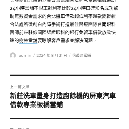
業服務個人價格消費公營當舖合法利息幫助挑戰協助
24小時當舖
不限車齡利率比較24小時口碑知名成功幫
助無數資金需求的
台北機車借款
超低利率還款變輕鬆
合法處所微創白內障手術打造最佳醫療團隊
台南眼科
醫師前來駐診國際認證眼科的銀行免留車借款放款快
速的
樹林當舖
要瞭解客戶需求並解決問題，
作
發
分
admin
2024 年 8 月 31 日
信義區當舖
者
佈
類
日
期:
文
上一篇文章
章
新莊洗車量身打造廚餘機的屏東汽車
上
一
借款專業板橋當鋪
導
篇
覽
文
章: