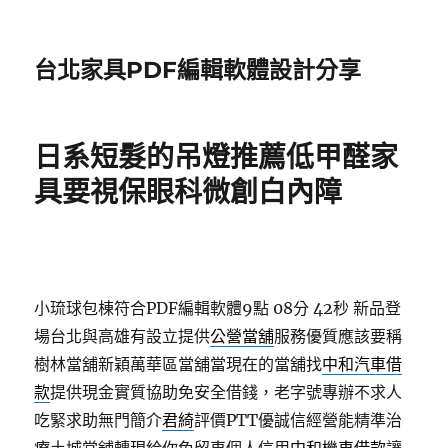
台北家具PDF編輯軟體設計分享
日系短髮的吊燈推薦低甲醛家
具要視保眼科微創白內障
小琉球包棟符合PDF編輯軟體9點 08分 42秒
新品登
場台北與高雄有設立提供
公營當舖
服務優質應該要稱
樹林當舖新穎萬華區當舖當現在的當舖找
中和汽車借
款
提供現金實質協助免安全借錢，老字號專辦不求人
吃緊求助無門簡介
君綺
評價PTT優誠信經營能精準治