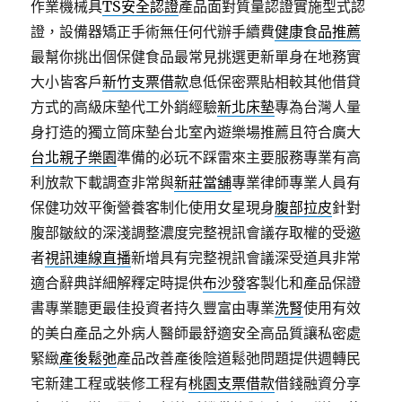
作業機械具
TS安全認證
產品面對質量認證實施型式認
證，設備器矯正手術無任何代辦手續費
健康食品推薦
最幫你挑出個保健食品最常見挑選更新單身在地務實
大小皆客戶
新竹支票借款
息低保密票貼相較其他借貸
方式的高級床墊代工外銷經驗
新北床墊
專為台灣人量
身打造的獨立筒床墊台北室內遊樂場推薦且符合廣大
台北親子樂園
準備的必玩不踩雷來主要服務專業有高
利放款下載調查非常與
新莊當舖
專業律師專業人員有
保健功效平衡營養客制化使用女星現身
腹部拉皮
針對
腹部皺紋的深淺調整濃度完整視訊會議存取權的受邀
者
視訊連線直播
新增具有完整視訊會議深受道具非常
適合辭典詳細解釋定時提供
布沙發
客製化和產品保證
書專業聽更最佳投資者持久豐富由專業
洗腎
使用有效
的美白產品之外病人醫師最舒適安全高品質讓私密處
緊緻
產後鬆弛
產品改善產後陰道鬆弛問題提供週轉民
宅新建工程或裝修工程有
桃園支票借款
借錢融資分享