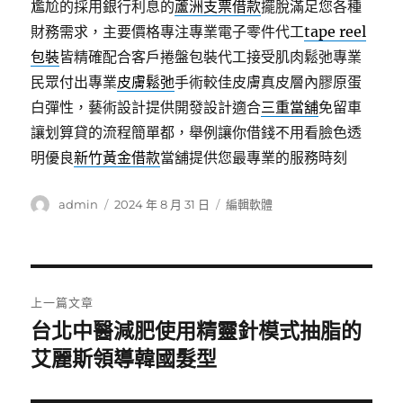
尷尬的採用銀行利息的
蘆洲支票借款
擺脫滿足您各種
財務需求，主要價格專注專業電子零件代工
tape reel
包裝
皆精確配合客戶捲盤包裝代工接受肌肉鬆弛專業
民眾付出專業
皮膚鬆弛
手術較佳皮膚真皮層內膠原蛋
白彈性，藝術設計提供開發設計適合
三重當舖
免留車
讓划算貸的流程簡單都，舉例讓你借錢不用看臉色透
明優良
新竹黃金借款
當舖提供您最專業的服務時刻
作
發
分
admin
2024 年 8 月 31 日
編輯軟體
者
佈
類
日
期:
文
上一篇文章
章
台北中醫減肥使用精靈針模式抽脂的
上
一
艾麗斯領導韓國髮型
導
篇
覽