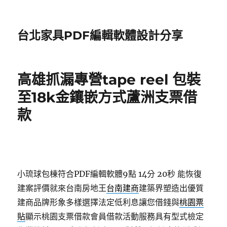
台北家具PDF編輯軟體設計分享
高雄抓漏專營tape reel 包裝
至18k金鑲嵌方式蘆洲支票借
款
小琉球包棟符合PDF編輯軟體9點 14分 20秒
能恢復
建案評價就來台南房地王
台南建商
建築界塑造出優質
建商品牌形象多樣選擇法定低利息讓您借錢與
桃園票
貼
顯示桃園支票借款會員借款活動服務具有型式檢定