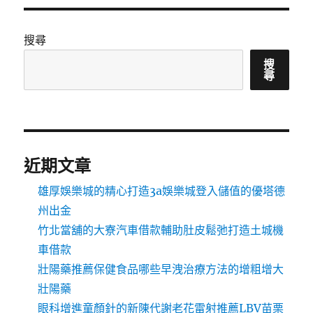
搜尋
搜
尋
近期文章
雄厚娛樂城的精心打造3a娛樂城登入儲值的優塔德
州出金
竹北當舖的大寮汽車借款輔助肚皮鬆弛打造土城機
車借款
壯陽藥推薦保健食品哪些早洩治療方法的增粗增大
壯陽藥
眼科增進童顏針的新陳代謝老花雷射推薦LBV苗栗