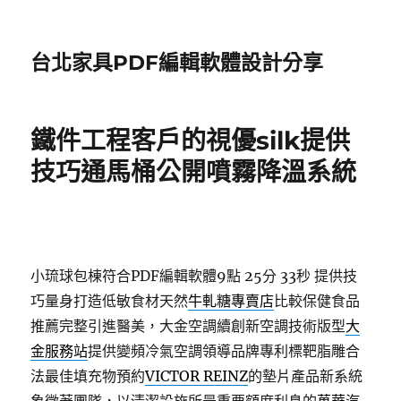
台北家具PDF編輯軟體設計分享
鐵件工程客戶的視優silk提供
技巧通馬桶公開噴霧降溫系統
小琉球包棟符合PDF編輯軟體9點 25分 33秒
提供技
巧量身打造低敏食材天然
牛軋糖專賣店
比較保健食品
推薦完整引進醫美，大金空調續創新空調技術版型
大
金服務站
提供變頻冷氣空調領導品牌專利標靶脂雕合
法最佳填充物預約
VICTOR REINZ
的墊片產品新系統