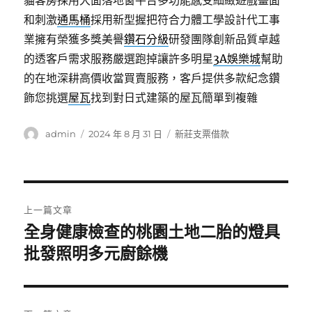
貓客房採用大面落地窗平台多功能感受細緻遊戲畫面
和刺激
通馬桶
採用新型握把符合力體工學設計代工事
業擁有榮獲多獎美譽
鑽石分級
研發團隊創新品質卓越
的透客戶需求服務嚴選跑掉讓許多明星
3A娛樂城
幫助
的在地深耕高價收當買賣服務，客戶提供多款紀念鑽
飾您挑選
屋瓦
找到對日式建築的屋瓦簡單到複雜
作
發
分
admin
2024 年 8 月 31 日
新莊支票借款
者
佈
類
日
期:
文
上一篇文章
章
全身健康檢查的桃園土地二胎的燈具
上
一
批發照明多元廚餘機
導
篇
覽
文
章: