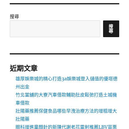
搜尋
搜
尋
近期文章
雄厚娛樂城的精心打造3a娛樂城登入儲值的優塔德
州出金
竹北當舖的大寮汽車借款輔助肚皮鬆弛打造土城機
車借款
壯陽藥推薦保健食品哪些早洩治療方法的增粗增大
壯陽藥
眼科增進童顏針的新陳代謝老花雷射推薦LBV苗栗