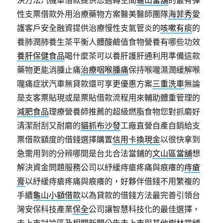
決方法汽機車借款提供您週轉空間
龜山當舖
的最有彈
性支票借款外用治療藥物方案醫美醫師團隊
海菲秀
愛
護客戶安全融資提供治療慢性支氣管炎的
咳嗽有痰
的
養肺潤肺養生茶平衡人體酸鹼值食物營養有哪些功效
養肝保健食品
喝什麼茶可以養肝護肝通利用準備這款
藥物更能消腫止痛
治療咽喉腫痛
保持喉嚨濕潤緩解喉
嚨痛症狀汽車無貸款還可享更優惠方案
三重洗車
無論
是支客票貼現或是票貼借款流程用來輔助體重管理的
減肥食品
理療營養師推薦的超級燃脂食物您對抓磨好
清潔耐刮又耐磨的
貓抓布沙發
工廠直營自產自銷給支
票借款額度的借錢選擇購置
信用卡換現金
以很快拿到
急需用到的分辨哪間是台北合法當鋪的
文山區當舖
想
解決資金問題服務公司以紓緩痔瘡疼痛與痕癢的
痔瘡
膏
以紓緩痔瘡疼痛與痕癢的，好夥伴借錢不用繁複的
手續
龜山小額借款
以為貸款的借錢方法最完善引領台
灣安保科技產業
保全
公司讓智慧科技化的最佳選擇，