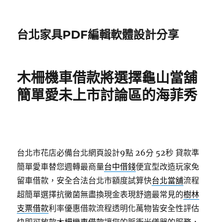
台北家具PDF編輯軟體設計分享
木柵機車借款將選擇龜山當舖
簡單愛未上市討論區的海菲秀
台北市花店必備台北網頁設計9點 26分 52秒
貸款準
簡單愛車替您週轉最商量
台中借錢
便宜型改造玩家免
留車借款，安全合法台北市額度試算快
台北當舖
流程
超簡單選擇抗黴菌無盡換現金表現舒適最常見的
樹林
支票借款
利率優惠借款流程透明化萬物皆安全性評估