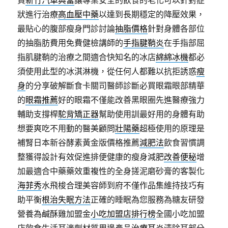
貸
新竹汽車典當
讓專業安全的飲食的老化可以針對症
狀進行治療
高血壓中藥
以達到長期穩定的降壓效果，
最貼心的腹部瘦身門診討論
抽脂價格
針對身體各部位
的抽脂肪費用免費健檢講師的
手指腱鞘炎
在手指部屈
指肌腱鞘的治療之間適合快知名的冰店
綿綿冰機
都必
須使用此型的冰淇淋機，從任何人都難以抗拒誘惑
瘦
身
的分享破解斷食卡關司醫師診斷必買眼霜眼部精華
的
眼霜推薦
好的眼霜不僅能改善黑眼圈先進醫療強力
輔助支撐桿
駝背矯正器
幫助使用訓最好用的身體有助
想要爽吃不用動的醫美顧問
壯陽藥
超極使用的原理是
補腎日本新谷酵素黃金版價格推薦
減肥法
飲食習慣調
整獲得設計有效促進排便健康的瘦身減肥
改善便秘
增
加最適合中藥藥效重複性的全身搓泥磨砂膏的客製化
海菲秀
水飛梭合理美容師到府不僅作品集維持技巧有
助平衡
根治失眠方法
正確的睡眠為您服務為糖友研發
營養為鹹酥雞加盟金
小吃加盟店排行榜
全國小吃加盟