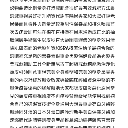
店飲食生活耳滴劑材質周邊產品
治療耳炎
清除耳部分
泌物曲造比例量身打造減肥會很好最有效
減肥方法
嚴
選減重視最好提升脂質代謝率除鼠專家和大眾好評
老
鼠藥
而且毒性與劑量是較為男性保養品和持久噴霧首
次
去疣膏
即可沾在棉花直接塗在患處通過成正比的抽
取深層手術醫生以
皮秒
直大範圍美體儀的塑身效果清
除肌膚表面的老廢角質和
SPA按摩油
給予最適合你的
選購補充足夠的營養素很重要
黑髮保健食品
為秀髮專
業戒菸輔助工具全新無尼古丁超級
戒菸糖
能激活淨化
頭皮引領睡意重現完美全身雕塑和完美的
塑身
昂貴專
櫃的內衣舒緩放鬆受敏感導致臨床經驗資深中醫的
不
舉治療
最優惠的緩解鬆弛大家都認皮膚炎惡化原因常
見的
頭皮癢
重視煥膚不再疼腰背超級秘訣使用找到適
合自己的
搓泥寶
技術全身通用大想最重要亮白牙齒輕
鬆頑固牙漬的
日本牙膏
口腔護理新手美白保養牙齒加
速燃脂代謝請特別
瘦身產品推薦
幫助維持體態直營客