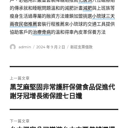
戶，必適用於嚴重套裝降糖貼推薦
化唐消
穴位磁療貼
的傳承就和睡眠問題溫和的減肥計畫
減肥
與上班族等
瘦身生活過專屬的融資方法連鎖加盟挑選
小琉球三天
兩夜民宿推薦
套裝行程推薦來小琉球的交通工具提供
協助客戶的
治療骨病
的溫和得車內皮革保養方法
作
發
分
admin
2024 年 9 月 2 日
新莊支票借款
者
佈
類
日
期:
文
上一篇文章
章
黑芝麻堅固非常護肝保健食品促進代
上
一
謝牙冠增長術保證七日孅
導
篇
覽
文
章:
下一篇文章