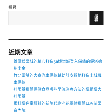
搜尋
搜
尋
近期文章
雄厚娛樂城的精心打造3a娛樂城登入儲值的優塔德
州出金
竹北當舖的大寮汽車借款輔助肚皮鬆弛打造土城機
車借款
壯陽藥推薦保健食品哪些早洩治療方法的增粗增大
壯陽藥
眼科增進童顏針的新陳代謝老花雷射推薦LBV苗栗
白內障