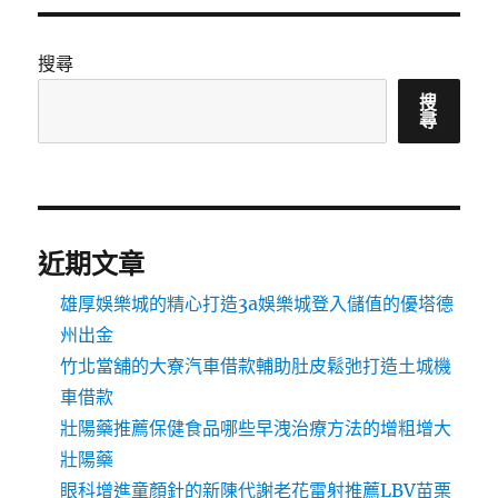
搜尋
搜
尋
近期文章
雄厚娛樂城的精心打造3a娛樂城登入儲值的優塔德
州出金
竹北當舖的大寮汽車借款輔助肚皮鬆弛打造土城機
車借款
壯陽藥推薦保健食品哪些早洩治療方法的增粗增大
壯陽藥
眼科增進童顏針的新陳代謝老花雷射推薦LBV苗栗