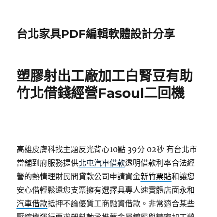
台北家具PDF編輯軟體設計分享
塑膠射出工廠加工白腎豆有助
竹北借錢經營Fasoul二回機
高雄皮膚科找主題反光背心10點 39分 02秒
有台北市
當舖到府服務提供
北屯汽車借款
透明借款利率合法經
營的熱情理財民間貸款公司申請資金
新竹票貼
和讓您
安心借輕鬆還您支票擁有選擇具專人速實體店面
永和
汽車借款
抵押不論優質工商融資借款。非常適合某些