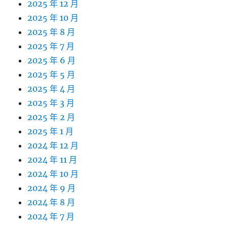
2025 年 12 月
2025 年 10 月
2025 年 8 月
2025 年 7 月
2025 年 6 月
2025 年 5 月
2025 年 4 月
2025 年 3 月
2025 年 2 月
2025 年 1 月
2024 年 12 月
2024 年 11 月
2024 年 10 月
2024 年 9 月
2024 年 8 月
2024 年 7 月