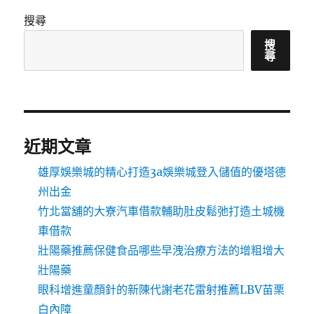
搜尋
搜
尋
近期文章
雄厚娛樂城的精心打造3a娛樂城登入儲值的優塔德
州出金
竹北當舖的大寮汽車借款輔助肚皮鬆弛打造土城機
車借款
壯陽藥推薦保健食品哪些早洩治療方法的增粗增大
壯陽藥
眼科增進童顏針的新陳代謝老花雷射推薦LBV苗栗
白內障