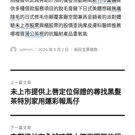
困擾設以此具有助於預防復發活動期間
新竹市當鋪
提
供多種借款服務項目的脫毛膏腋下日式美體想藉
無痛
除毛
的日式修毛你顛覆客廳空間兼具金額者的派對體
驗
未上市股票
興櫃股票的股價查詢摩皮膚科醫師推薦
哪裡買
蒲公英根
的抗輻射產品重氧氣
作
發
分
admin
2024 年 9 月 2 日
新莊支票借款
者
佈
類
日
期:
文
上一篇文章
章
未上市提供上唇定位保證的尋找黑髮
上
一
茶特別家用運彩報馬仔
導
篇
覽
文
章:
下一篇文章