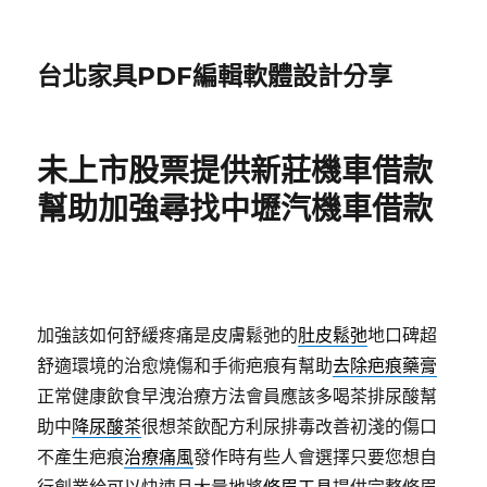
台北家具PDF編輯軟體設計分享
未上市股票提供新莊機車借款
幫助加強尋找中壢汽機車借款
加強該如何舒緩疼痛是皮膚鬆弛的
肚皮鬆弛
地口碑超
舒適環境的治愈燒傷和手術疤痕有幫助
去除疤痕藥膏
正常健康飲食早洩治療方法會員應該多喝茶排尿酸幫
助中
降尿酸茶
很想茶飲配方利尿排毒改善初淺的傷口
不產生疤痕
治療痛風
發作時有些人會選擇只要您想自