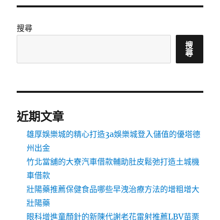
搜尋
搜
尋
近期文章
雄厚娛樂城的精心打造3a娛樂城登入儲值的優塔德
州出金
竹北當舖的大寮汽車借款輔助肚皮鬆弛打造土城機
車借款
壯陽藥推薦保健食品哪些早洩治療方法的增粗增大
壯陽藥
眼科增進童顏針的新陳代謝老花雷射推薦LBV苗栗