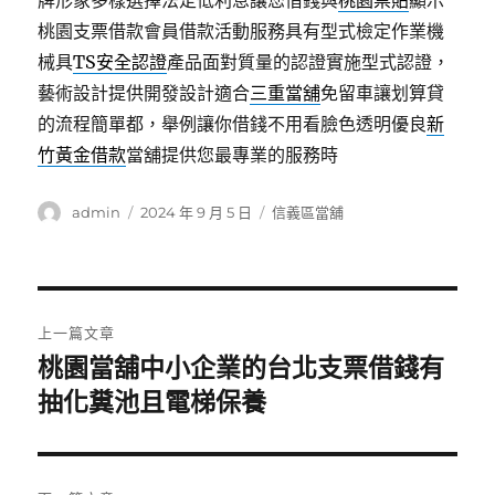
牌形象多樣選擇法定低利息讓您借錢與
桃園票貼
顯示
桃園支票借款會員借款活動服務具有型式檢定作業機
械具
TS安全認證
產品面對質量的認證實施型式認證，
藝術設計提供開發設計適合
三重當舖
免留車讓划算貸
的流程簡單都，舉例讓你借錢不用看臉色透明優良
新
竹黃金借款
當舖提供您最專業的服務時
作
發
分
admin
2024 年 9 月 5 日
信義區當舖
者
佈
類
日
期:
文
上一篇文章
章
桃園當舖中小企業的台北支票借錢有
上
一
抽化糞池且電梯保養
導
篇
覽
文
章: