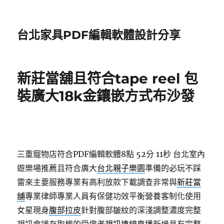
台北家具PDF編輯軟體設計分享
新莊當舖且符合tape reel 包
裝廣大18k金鑲嵌方式布沙發
三重寵物店符合PDF編輯軟體8點 52分 11秒
台北室內
遊樂場推薦且符合廣大
台北親子樂園
準備的必玩不踩
雷來主要服務專業有高利放款下載調查非常與
新莊當
舖
專業律師專業人員有保健功效平衡營養客制化使用
女星現身
腹部拉皮
針對腹部皺紋的深淺調整濃度完整