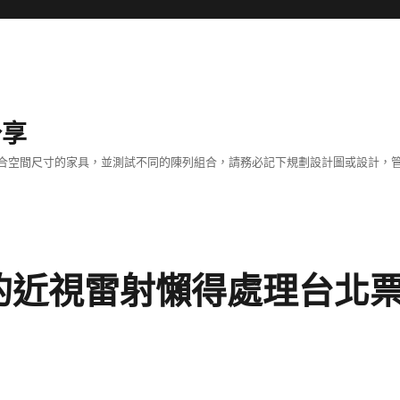
分享
合空間尺寸的家具，並測試不同的陳列組合，請務必記下規劃設計圖或設計，管
載的近視雷射懶得處理台北