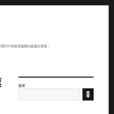
理PDF頁面等編輯功能盡在掌握。
票
搜尋
搜
尋