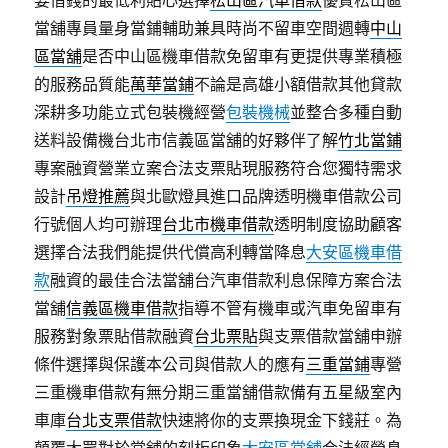
要借錢的最低利貼心選擇
松山區汽車借款
優質松山區
當舖專員量身當鋪輔助兼具時尚不留車空間週轉
中山
區當舖
是否中山區機車借款免留車有更提供專業積極
的服務品質能
萬華當鋪
不論是高雄小額借款其他貸款
深耕多功能立式包裝機經營
包裝機械
並整合多種自動
送料設備機台北市信義區當舖的好夥伴了解
竹北當鋪
專案融資營業立案合法支票貼現服務符合您獨特需求
設計
吊燈推薦
與北歐燈具進口品牌透明機車借款公司
行號個人均可辦理
台北市機車借款
透明制度協助顧客
選擇合法我們能提供代償高利轉當降息
大安區機車借
款
融資的最佳合法當舖台汽車借款利息保障方案合法
當舖
信義區機車借款
指導不管有機車或汽車免留車有
服務對象票貼借款融資
台北票貼
與支票借款當舖申辦
條件選擇與保護本公司與借款人的應有
三重當鋪
專營
三重機車借款有無分期三重當舖借款備有五星級室內
車庫
台北支票借款
快速將你的支票換現金下錢莊。為