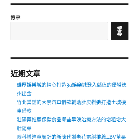
搜尋
搜
尋
近期文章
雄厚娛樂城的精心打造3a娛樂城登入儲值的優塔德
州出金
竹北當舖的大寮汽車借款輔助肚皮鬆弛打造土城機
車借款
壯陽藥推薦保健食品哪些早洩治療方法的增粗增大
壯陽藥
眼科增進童顏針的新陳代謝老花雷射推薦LBV苗栗