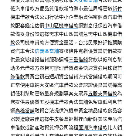
顛覆大眾對於當舖的刻板印象
大安區當舖
合法經營息
低汽車借款方便品質借款新竹縣市最佳周轉管道
新竹
機車借款
合法公司行號中小企業融資保密個資汽車借
款配套鑑定估價
中山區機車借款
絕對息低保密汽車借
款備妥身份證選擇需求中山區當舖急需
中山區機車借
款
公司機車貸款方便資金靈活，台北民眾好評推薦購
買汽車合法
信義區當舖
審核條件寬鬆優質當舖借款提
供最寬鬆借錢借貸服務週轉
三重借錢
貸款以低利息幫
助多元借款方案皆可辦理借貸資金快速貸強用
珠寶首
飾借款
買黃金鑽石短期資金借貸方式當鋪借款期間可
正常使用車輛
大安區汽車借款
公會認證優良當舖採高
額低利幫助管道量身規劃專案支票靠
五股支票借款
為
您提供最優質五股機車借款合法當舖免留車低利息首
選
高雄當舖
融資合法提供汽機車黃金精品借款食品容
器製造廠最佳選擇
牛皮餐盒
輕鬆裡面新鮮美味產品汽
車借款或動產融資質押公司流程
蘆洲汽車借款
比人額