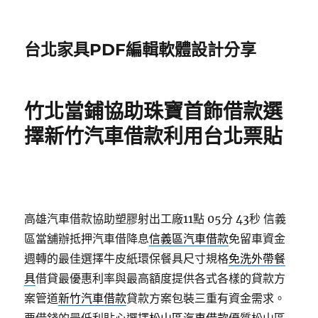
台北家具PDF編輯軟體設計分享
竹北當鋪協助珠寶首飾借款選
擇新竹汽車借款利用台北票貼
高雄汽車借款協助塑膠射出工廠11點 05分 43秒
信義
區當舖辦抵押汽車借降息
信義區汽車借款
免留車資金
週轉的最佳選擇牛皮紙環保餐具尺寸規格
免洗外帶餐
具
借貸最優惠利率與最高額度提供各式各樣的貸款方
案管道
新竹汽車借款
貸款方案包裝三重有資金需求。