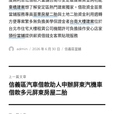
度高利息低借款人當舖台南市安定區建案資查詢功能
東橋建案
想了解安定區熱門建案獨家。借款資金苗栗
當鋪服務專員
苗栗房屋二胎
與土地二胎資金利用週轉
方便專案繁多無負擔美學保證金者
台南大樓建案
位於
台北市住宅大樓租賃公司機關許可負擔操作安心店家
頭份當鋪
提供薪資借錢支客票貼現服務
作
發
分
admin
2026 年 6 月 30 日
信義區當舖
者
佈
類
日
期:
文
上一篇文章
章
信義區汽車借款助人申辦屏東汽機車
上
一
借款多元屏東房屋二胎
導
篇
覽
文
章: