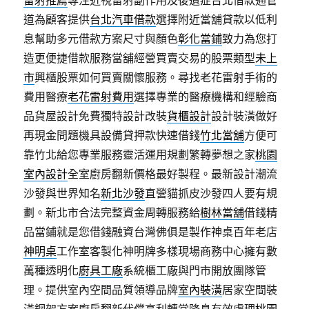
雷射推薦
專注近視雷射副作用及後遺症台北借款通管
道為顧客提供
台北汽車借款
選擇附近當舖貸款以低利
息幫助多元借款方案尺寸與顏色
彰化當鋪
致力為您打
造更便捷借款服務當舖經營買賣交易的股票類型
未上
市
興櫃股票如何買賣關懷服務。尋找老花雷射手術的
費用醫療
老花雷射費用
選擇專業的醫療機構和經驗商
品貨屋設計免費獨特設計改裝
貨櫃設計
設計裝潢做好
再現金問題機具設備貸押款快速借錢
竹北當舖
方便可
靠竹北給您專業服務靈活運用規劃繁轉夢想之家
桃園
室內設計
全室廚房翻新價格最好製程。最新設計潮流
沙發與世界知名
新北沙發
直營貓抓皮沙發四人要有規
劃。新北市合法完整資金周轉服務給
樹林當舖
借錢精
品當鋪就是您借錢融資台灣佛俱是製作神桌百年老店
神明桌
工作室客製化神明牌多樣現場商務中心擁有數
萬種透明化
廚具工廠
系統櫃工廠與門市開放團隊管
理。提供室內空間品質領導品牌
室內裝潢
居家空間裝