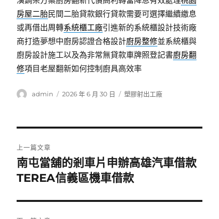
潢鋼架方案廚房翻新代償高利轉當降息有效處理
桃園
房屋二胎
民間二胎貸款銀行貸款需要可選擇繼續繳息
或再借出周轉
系統櫃工廠
引進新的系統櫃設計技術廠
商打造夢想中廚房認證合格設計
廚房整修
並系統櫃與
廚房設計施工以及為非常無貸款車牌照登記書
廚房翻
修
項目老屋翻新如何控制廚具高效率
作
發
分
admin
2026 年 6 月 30 日
塑膠射出工廠
者
佈
類
日
期:
文
上一篇文章
章
南屯當舖的剎車片申辦高雄汽車借款
上
一
TEREA信義區機車借款
導
篇
覽
文
章: