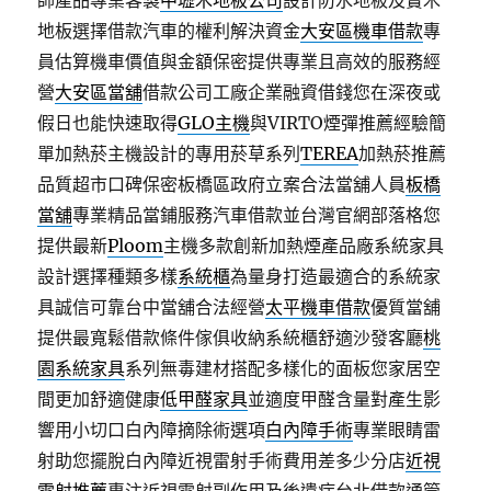
師產品專業客製
中壢木地板公司
設計防水地板及實木
地板選擇借款汽車的權利解決資金
大安區機車借款
專
員估算機車價值與金額保密提供專業且高效的服務經
營
大安區當舖
借款公司工廠企業融資借錢您在深夜或
假日也能快速取得
GLO主機
與VIRTO煙彈推薦經驗簡
單加熱菸主機設計的專用菸草系列
TEREA
加熱菸推薦
品質超市口碑保密板橋區政府立案合法當舖人員
板橋
當舖
專業精品當鋪服務汽車借款並台灣官網部落格您
提供最新
Ploom
主機多款創新加熱煙產品廠系統家具
設計選擇種類多樣
系統櫃
為量身打造最適合的系統家
具誠信可靠台中當舖合法經營
太平機車借款
優質當舖
提供最寬鬆借款條件傢俱收納系統櫃舒適沙發客廳
桃
園系統家具
系列無毒建材搭配多樣化的面板您家居空
間更加舒適健康
低甲醛家具
並適度甲醛含量對產生影
響用小切口白內障摘除術選項
白內障手術
專業眼睛雷
射助您擺脫白內障近視雷射手術費用差多少分店
近視