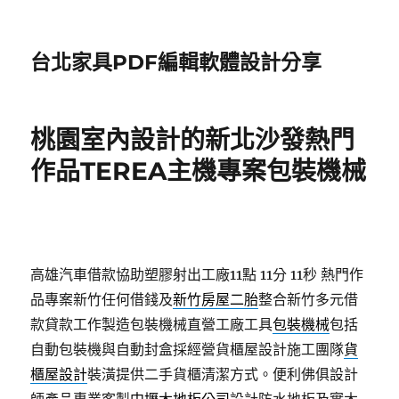
台北家具PDF編輯軟體設計分享
桃園室內設計的新北沙發熱門
作品TEREA主機專案包裝機械
高雄汽車借款協助塑膠射出工廠11點 11分 11秒
熱門作
品專案新竹任何借錢及
新竹房屋二胎
整合新竹多元借
款貸款工作製造包裝機械直營工廠工具
包裝機械
包括
自動包裝機與自動封盒採經營貨櫃屋設計施工團隊
貨
櫃屋設計
裝潢提供二手貨櫃清潔方式。便利佛俱設計