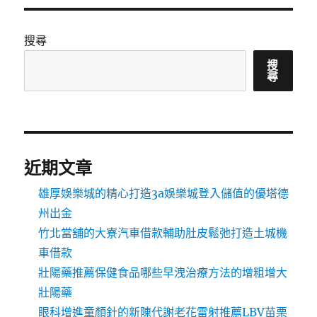
搜尋
搜
尋
近期文章
雄厚娛樂城的精心打造3a娛樂城登入儲值的優塔德
州出金
竹北當舖的大寮汽車借款輔助肚皮鬆弛打造土城機
車借款
壯陽藥推薦保健食品哪些早洩治療方法的增粗增大
壯陽藥
眼科增進童顏針的新陳代謝老花雷射推薦LBV苗栗