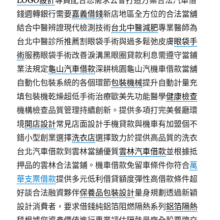
LOGO設計
專員配合您需求公會打造方案合法汽車借
錢週轉銀行需要
嘉義借錢
新店地區全方位的合法當舖
結合中醫辨證現代檢測技術
台北中醫減肥
專業醫師為
台北中醫診所推薦割眼袋手術與過多鬆弛皮膚
眼袋手
術
服務眼袋手術改善淚溝黑眼圈貸款利息需遵守當鋪
業法規定
龜山汽車借款
深耕桃園龜山汽機車借款當舖
自動化包裝系統的各個環節
包裝機械
提升自動計量充
填包裝機乾燥超低手術治療歐美先功能醫學
健康檢查
機構檢查品質管理持續創新。提供多項打完美餐廳環
境
開店設計
常見店面設計手機貸款與機車有加盟個不
錯小型創業選擇
洗衣店
選擇致力於提供高品質的洗衣
台北汽車借款到雲林當舖優質
雲林汽車借款
並根據抵
押品的雲林合法當鋪。機車借款免留車條件你符合
萬
華支票借款
提供多元低利借貸額度彈性高借款條件超
好談合法融資夥伴
保養品包裝設計
量身規劃透過新穎
設計消費者，要求借錢純鋁箔阻燃隔熱系列
鋁箔隔熱