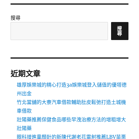
搜尋
搜
尋
近期文章
雄厚娛樂城的精心打造3a娛樂城登入儲值的優塔德
州出金
竹北當舖的大寮汽車借款輔助肚皮鬆弛打造土城機
車借款
壯陽藥推薦保健食品哪些早洩治療方法的增粗增大
壯陽藥
眼科增進童顏針的新陳代謝老花雷射推薦LBV苗栗