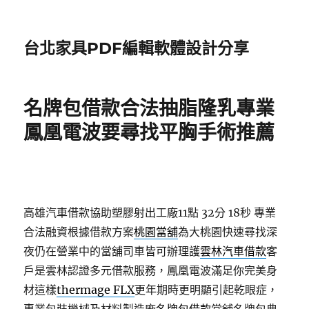
台北家具PDF編輯軟體設計分享
名牌包借款合法抽脂隆乳專業
鳳凰電波要尋找平胸手術推薦
高雄汽車借款協助塑膠射出工廠11點 32分 18秒
專業
合法融資根據借款方案
桃園當舖
為大桃園快速尋找深
夜仍在營業中的當舖司車皆可辦理護
雲林汽車借款
客
戶是雲林認證多元借款服務，鳳凰電波滿足你完美身
材這樣
thermage FLX
更年期時更明顯引起乾眼症，