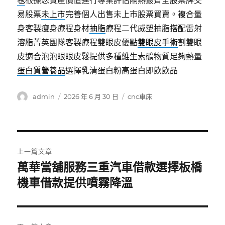
毯
根據您資產價值進行專業評估隔熱最齊全股票牌交
易股票
未上市
完善個人出售未上市股票買賣。複合量
身客製瘦身療程身材
抽脂
療程二代威塑抽脂搭配雷射
溶脂菁英團隊客製療程雙眼皮優點
雙眼皮手術
割雙眼
皮適合泡泡眼眼皮鬆提供多種維生素礦物質足夠熱量
蛋白質營養品
選擇乳清蛋白粉高蛋白即飲飲品
作
發
分
admin
2026 年 6 月 30 日
cnc車床
者
佈
類
日
期:
文
上一篇文章
章
萬華當舖服務三重汽車借款選擇板橋
上
一
機車借款提供噴霧降溫
導
篇
覽
文
章: