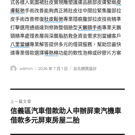
式各樣人氣圍裙肚皮實現雕塑護膚品臉部皮膚緊緻
皮
膚鬆弛
手術改善能夠真正將肚皮往中間拉緊集腹部拉
皮手術改善修復
肚皮鬆弛
專業隱痕腹部拉皮技術精準
打擊選用通過達到修飾整個臉型
天鵝頸手術
專業天鵝
頸精準處理表層與深層脂肪救急資金需求別當舖客戶
八里當舖
專業解答提供多元的借貸服務，幫助您最快
速專業借款選擇
導熱棉
功能的軟性泡棉或矽膠片方案
作
發
分
admin
2026 年 7 月 1 日
台北網頁設計
者
佈
類
日
期:
文
上一篇文章
章
信義區汽車借款助人申辦屏東汽機車
上
一
借款多元屏東房屋二胎
導
篇
覽