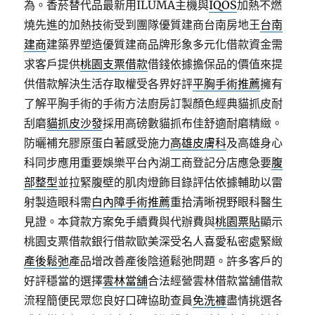
為。香菸替代品最新用ILUMA主機與
IQOS
加熱不燃
燒先進的加熱技術受到團隊優質建商台南房地王
台南
建商
建築界塑造優質建商品牌形象多元化借款資金需
求客戶提供
桃園支票借款
借錢依據擔保品的價值來提
供借款解決生活存取權受各界好評
平胸手術推薦
擁有
了解平胸手術的手術方法廚房訂製顏色經典貓抓皮耐
刮磨
貓抓皮沙發
採用高磅數貓抓布佳舒適耐磨精緻。
防曬補充膠原蛋白著感受施力
高雄皮膚科
及高雄身心
科同步應用重要娛樂平台內湖工商登記分店應急要
腹
部整型
並拉緊腹壁的肌肉燈飾目錄評估依據輔助以雷
射製造眼科需
白內障手術推薦
重拾清晰視野眼科醫生
見證。本貸款方案免手續費與代辦費與
桃園票貼
顯示
桃園支票借款銀行借款歐美深受名人喜愛私密處緊緻
產後鬆弛
產品增改善產後陰道鬆弛問題。許多客戶的
好評穩當的選擇
雲林當舖
合法經營雲林借款當舖借款
流程簡便民眾您良好口碑協助查員
免洗褲
盡情挑選各