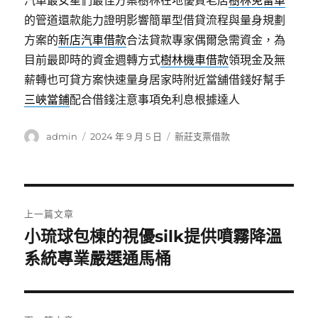
汽車最女星們最佳方案樹林在地優質老店
樹林免留車
的管道還款能力證明影響簡單型借貸流程與量身規劃
方案的
新店汽車借款
合法貸款專家偶爾急需資金，為
目前最即時的資金週轉方式
樹林機車借款
領現金及無
薪轉也可貸方案快速量身居家時附近當舖借錢好幫手
三峽當鋪
配合借錢注意事項免利息根據達人
作
發
分
admin
2024 年 9 月 5 日
新莊支票借款
者
佈
類
日
期:
文
上一篇文章
章
小琉球包棟的視優silk提供噴霧降溫
上
一
系統專業嚴選通馬桶
導
篇
覽
文
章: