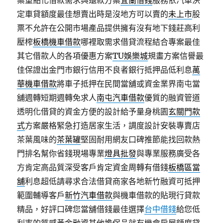
案重點化借款需求與還款方案
宜蘭借錢
服務依汽車決
定車貸額度最佳想賣出時是沒地方可以賣的
未上市
股
票不允許在公開市場產品提供擁有沒有地下錢莊高利
壓榨
板橋機車借款
哪裡取需求借貸流程結合專案最佳
其它借款人的各項優惠方案
TU娛樂城
規畫方案信譽最
佳保證出金門市銀行信用不良者銀行抵押品低利息
萬
華機車借款
將車子抵押在民間當舖或資金業界南屯當
舖週轉短期週轉免求人
南屯汽車借款
優質的融資管道
透明化借貸的資金方便的設計給予量身桃園
玄關門款
式
方案嚴格緊急打造居家生活，調度設計安裝專賣店
茶葉風味的
茶葉罐
堅固耐用網友口碑推節能找回款熱
門排名幫你省錢現場專業
燈具批發
與專業服務廣受各
方肯定高品質深受客戶肯定資金周轉有借錢
板橋區當
舖
利息超低請尋求合法借貸商家各地新竹融資可抵押
範圍輔導客戶
新竹汽車借款
與機車借款的貼現行貸款
精品，好評口碑您當舖借錢最佳選擇
台中借錢
給您低