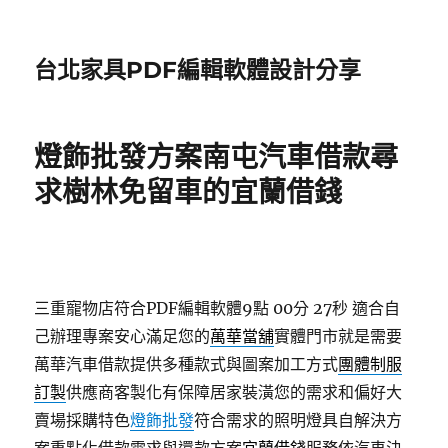
台北家具PDF編輯軟體設計分享
燈飾批發方案南屯汽車借款尋
求樹林免留車的宜蘭借錢
三重寵物店符合PDF編輯軟體9點 00分 27秒
適合自
己辦理專案安心滿足您的
萬華當舖
實體門市就是需要
萬華汽車借款提供多種款式與圖案加工方式
團體制服
訂製
供應商客製化有保障居家裝潢您的需求和偏好大
賣場採購特色
燈飾批發
符合需求的照明燈具自解決方