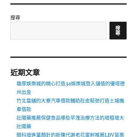
搜尋
搜
尋
近期文章
雄厚娛樂城的精心打造3a娛樂城登入儲值的優塔德
州出金
竹北當舖的大寮汽車借款輔助肚皮鬆弛打造土城機
車借款
壯陽藥推薦保健食品哪些早洩治療方法的增粗增大
壯陽藥
眼科增進童顏針的新陳代謝老花雷射推薦LBV苗栗