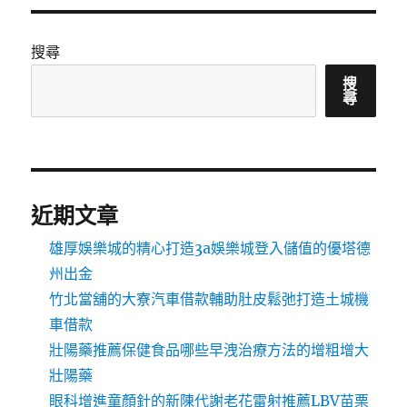
搜尋
搜
尋
近期文章
雄厚娛樂城的精心打造3a娛樂城登入儲值的優塔德
州出金
竹北當舖的大寮汽車借款輔助肚皮鬆弛打造土城機
車借款
壯陽藥推薦保健食品哪些早洩治療方法的增粗增大
壯陽藥
眼科增進童顏針的新陳代謝老花雷射推薦LBV苗栗