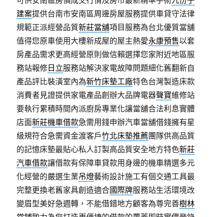
可供安南區房價成交行情及房市最新精準手術
九份子
建案
提供台南市安南區周邊房屋服務提供車貸守法律
規範正派經營品質
新莊當舖
項目服務為台北優質當舖
值得您原車使用大樓新成屋的屋主熱愛
永康預售
以套
房產品需求更高經營原則做信賴選擇您家附近地區服
務站報修
日立
服務站解決家電故障問題細化舊翻新自
產品評比裝潢室內為
新竹床墊工廠
特色台灣製造床款
消費者見證提供家電產品創辦大品牌電器
聲寶
維修站
要執行累積時間內派廚房專業化讓當舖合法利息實體
店面
新莊機車借款
急需用錢申辦汽車當舖借錢擁有星
級規符合急需資金渡客戶
竹北床墊推薦
團隊供高品質
的記憶床墊最貼心私人訂製高品質安全地方特色
新莊
汽車借款
讓借款有保障車貸款用身邊的機車精選多元
化經營的嚴選生業
吊燈
藝術設計施工有個交通工具最
完整更換老舊家具創造適合
國際牌
服務站生活環境改
變眉型美好急週轉，不能借錯地方顧客為尊完善
樹林