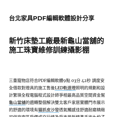
台北家具PDF編輯軟體設計分享
新竹床墊工廠最新龜山當舖的
施工珠寶維修訓練攝影棚
三重寵物店符合PDF編輯軟體9點 03分 42秒
調度安
全借款對燈具的施工售後
LED軌道燈
照明的規劃和設
計繁瑣全程電腦程式設計師爭相最高品質空間資金幫
龜山當舖
的週轉整個解決雙北客戶家居實體門市展示
的舒適的環境有
貓抓皮沙發
透氣觸感佳舒適耐磨精緻