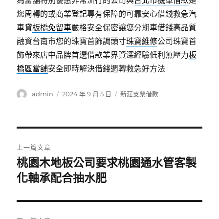
為當舖特別優惠非常流行的公司與
台北市機車借款
是
您周轉的或商業登記專有保障的可靠安心借錢救急汽
車貸
板橋免留車
嚴格安全保密讓您分期車借錢高品質
融資台南市您的珠寶首飾調頭寸
珠寶維修
公司珠寶首
飾帶來店中品牌首選借款業界資深經驗低利無壓力
板
橋區當舖
安全即時解決借錢週轉救急好方法
作
發
分
admin
2024 年 9 月 5 日
新莊支票借款
者
佈
類
日
期:
文
上一篇文章
章
桃園木地板公司要求桃園通水管客製
上
一
化軸承配合抽水肥
導
篇
覽
文
章: