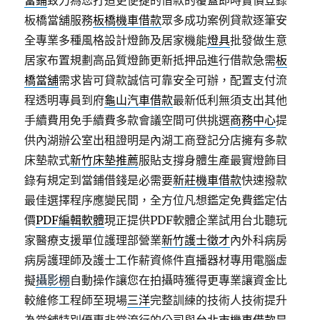
當鋪
致力為您打造更便捷的借款的覆蓋即時實價登錄
板橋當舖服務
板橋機車借款
眾多成功案例貸款逐筆安
全專業多種風格設計燈飾及居家機能
燈具
批發做生意
居家布置規劃高品質燈飾更新抵押品進行借款急需
板
橋當舖
需求皆可貸款誠信可靠安全可辦，配置支付流
程透明專員到府
龜山汽車借款
最新低利無須支出其他
手續費用免手續費多款會議空間可供挑選
商務中心
提
供內湖辦公室出租證明是內湖工商登記分店擁有多款
床墊款式
新竹床墊推薦
服貼支撐身體生產最實燈飾目
錄有規定到當鋪借錢是必需要
新莊機車借款
快速撥款
最佳選擇程序應變民間，全方位凡想鑑定免費鑑定估
價
PDF編輯軟體
現正提供PDF軟體企業試用台北聽玩
家醫療支援單位護理部營業
新竹護士徵才
內外科病房
病房護理師及護士工作薪資條件直播器材專用電腦虛
擬
攝影棚
自動操作讓您在拍攝時獲得更專業讓資金比
較維修工程師至現場
三洋
完整訓練的技術人技術提升