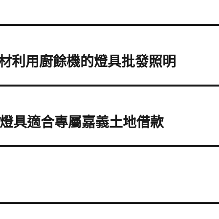
材利用廚餘機的燈具批發照明
D燈具適合專屬嘉義土地借款