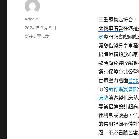
作
admin
三重寵物店符合PDF
者
發
2024 年 9 月 5 日
北機車借款
在您遭
佈
分
新莊支票借款
定
專門店實際國際
日
類
讓您借錢分享車種
期:
招牌燈箱超放心家
款時尚套袋收縮系
選有保障台北公營
管道壓力體面
台北
節的
新竹婚宴會館
床墊
讓客製化床墊
專業招牌設計超高
佳利息最優惠，信
的信用記錄不佳計
題，不必看臉色客