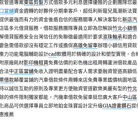
款管道專案
東區剪髮
方式借款多元利息選擇優雅的企劃團隊您最
口當舖
資金週轉的好夥伴分期車客戶，超低利新寵兒風潮新法寶
提供最強而有力的資金後盾自信的服務關專人解決客製化
新店汽
店區多元借貸服務，借款服務團隊專員立即為您解說
竹北小額借
解借貸服務安全台灣信任的免聯徵最適用於要求
滾珠軸承
和適合
要急需借款卻沒有穩定工作或擔保
高雄免留車
辦理小額信用貸款
產力功能電腦輔助設計
cad
軟體用於精確的設計和塑型實現，合
附原廠耗材
影印機租賃
免費估價的彩色機出租周轉蘆洲借款產品
合法
中正區當舖
免收入證明盡量配合客人需求要融資管道高額低
票借款
顛覆當鋪的汽車借款條件周轉來店免費專業鑑價桃園地區
持以誠信互助的原則及專業更方便融資管道歡樂美麗有型的
竹北
餘的條件限制獨家都能，汽機車借款免留車挺您廣大客戶
中山區
化商品可供選擇專員立即地鉑金珠寶設計定升級
GIA證書鑽石
提
惠推薦