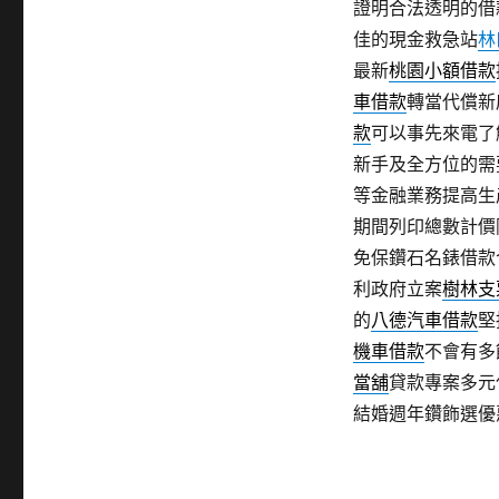
證明合法透明的借
佳的現金救急站
林
最新
桃園小額借款
車借款
轉當代償新
款
可以事先來電了
新手及全方位的需
等金融業務提高生
期間列印總數計價
免保鑽石名錶借款
利政府立案
樹林支
的
八德汽車借款
堅
機車借款
不會有多
當舖
貸款專案多元
結婚週年鑽飾選優