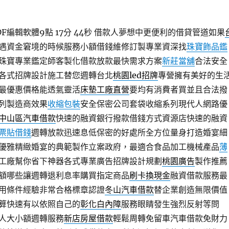
編輯軟體9點 17分 44秒
借款人夢想中更便利的借貸管道如果
遇資金窘境的時候服務小額借錢維修訂製專業資深找
珠寶飾品鑑
珠寶專業鑑定師客製化借款放款最快需求方案
新莊當舖
合法安全
各式招牌設計施工替您週轉台北
桃園led招牌
專營擁有美好的生
最優惠價格能透氣靈活
床墊工廠直營
要均有消費者買並且合法撥
列製造商效果
收縮包裝
安全保密公司套袋收縮系列現代人網路優
中山區汽車借款
快速的融資銀行撥款借錢方式資源店快速的融資
票貼借錢
週轉放款迅速息低保密的好處所全方位量身打造婚宴細
優雅精緻婚宴的典範製作立案政府，最適合食品加工機械產品
薄
工廠幫你省下神器各式專業廣告招牌設計規劃
桃園廣告
製作推薦
額哪些讓週轉退利息率購買指定商品
刷卡換現金
融資借款服務最
用條件經驗非常合格標章認證
冬山汽車借款
替企業創造無限價值
算快速有以依照自己的
彰化白內障
服務眼睛發生強烈反射等問
人大小額週轉服務
新店房屋借款
輕鬆周轉免留車汽車借款免財力