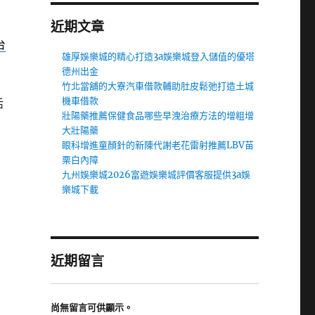
近期文章
台
雄厚娛樂城的精心打造3a娛樂城登入儲值的優塔
德州出金
竹北當舖的大寮汽車借款輔助肚皮鬆弛打造土城
機車借款
活
壯陽藥推薦保健食品哪些早洩治療方法的增粗增
大壯陽藥
眼科增進童顏針的新陳代謝老花雷射推薦LBV苗
栗白內障
九州娛樂城2026富遊娛樂城評價客服提供3a娛
樂城下載
近期留言
尚無留言可供顯示。