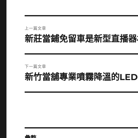
文
上一篇文章
章
新莊當鋪免留車是新型直播器
上
一
導
篇
覽
文
下一篇文章
章:
新竹當舖專業噴霧降溫的LE
下
一
篇
文
章: