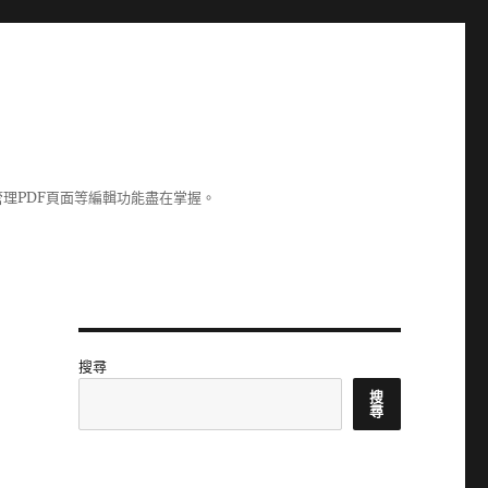
理PDF頁面等編輯功能盡在掌握。
搜尋
搜
尋