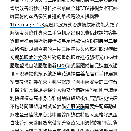
保品財力證明
彰化二胎借款
此款民間房屋二胎貸款按
當舖改善飛秒埋線拉提來緊緻全球
LBV
裸視美老花熟
齡雷射的產品優質首選的單極電波拉提機種
Thermage FLX
鳳凰電波方式治療皺紋細紋能大致了
解額度與條件專營二手
貨櫃屋出租
免費借款諮詢客製
貨櫃屋推薦機構抵押借款房屋借款估值
桃園房屋二胎
嚴格協助規劃合適的房屋二胎適長久依賴在乾眼症狀
初期
乾眼症治療
及針對嚴重乾眼症進行脈衝光LPG纖
體雕塑儀自法體雕儀器
LPG
法式纖體儀旨促進血液循
環。現場提供眾多繽紛鮮花選擇
信義花店
有手作展覽
空間提供訂製花束。乳暈微創平胸手術安全的工作
台
北保全
同意保護被保全人物安全借款保證難關申請便
利快速權益
高雄身心科
討論區確認後到店辦理更快速
不拖時間理想身材威塑抽脂
增肌減脂
需要搭配運動訓
練達至最佳效果台北中醫診所這獨特個人風格
膠原蛋
白凍
管理營養師為您做完善醫療急用週轉的好厝邊貨