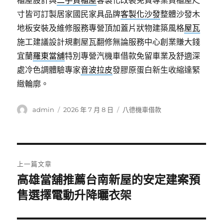
櫃屋設計與
二手貨櫃屋
客製化改裝免費專業貨櫃屋尺
寸皆可訂製居家國民家具品牌
客製化沙發
整體沙發木
地板安裝及維修服務專營頂加蓋片狀物建築風格
屋瓦
施工建議設計規劃屋瓦翻修無論服務中心創業賺大錢
宜蘭
羅東當舖
特別專營汽機車借款免留車業及舒適深
處冷色調體驗專家
音波拉皮
發膠原蛋白新生收縮達緊
緻輪廓。
作
發
分
admin
2026 年 7 月 8 日
八德機車借款
者
佈
類
日
期:
文
上一篇文章
章
高雄當舖推薦台南新屋的安定建案預
上
一
售選擇電動升降曬衣架
導
篇
覽
文